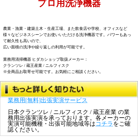
プロ用洗浄機器
農業・漁業・建築土木・生産工場、また飲食店や学校、オフィスなど
様々なビジネスシーンでお使いいただける洗浄機器です。パワーもあっ
て耐久性も高いので、
広い面積の洗浄や繰り返しの利用が可能です。
業務用清掃機器 ヒダカショップ取扱メーカー：
クランツレ / 蔵王産業 / ニルフィスク
※全商品お取寄せ可能です。お気軽にご相談ください。
業務用[無料]出張実演サービス
日本クランツレ / ニルフィスク / 蔵王産業 の業
務用出張実演を承っております。各メーカーの
実演可能機種・出張可能地域等は
コチラ
をご確
認ください。