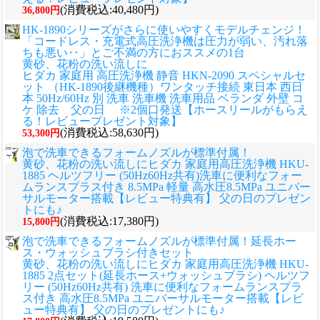
(消費税込:40,480円)
36,800円
HK-1890シリーズがさらに使いやすくモデルチェンジ！
「コードレス・充電式高圧洗浄機は圧力が弱い、汚れ落
ちも悪い‥」とご不満の方におススメの1台
黄砂、花粉の洗い流しに
ヒダカ 家庭用 高圧洗浄機 静音 HKN-2090 スペシャルセ
ット （HK-1890後継機種）ワンタッチ接続 東日本 西日
本 50Hz/60Hz 別 洗車 洗車機 洗車用品 ベランダ 外壁 コ
ケ 除去 父の日 ※2個口発送【ホースリールがもらえ
る！レビュープレゼント対象】
(消費税込:58,630円)
53,300円
泡で洗車できるフォームノズルが標準付属！
黄砂、花粉の洗い流しに
ヒダカ 家庭用高圧洗浄機 HKU-
1885 ヘルツフリー (50Hz60Hz共有)洗車に便利なフォー
ムランスプラス付き 8.5MPa 軽量 高水圧8.5MPa ユニバー
サルモーター搭載【レビュー特典有】 父の日のプレゼン
トにも♪
(消費税込:17,380円)
15,800円
泡で洗車できるフォームノズルが標準付属！延長ホー
ス・ウォッシュブラシ付きセット
黄砂、花粉の洗い流しに
ヒダカ 家庭用高圧洗浄機 HKU-
1885 2点セット(延長ホース+ウォッシュブラシ) ヘルツフ
リー (50Hz60Hz共有) 洗車に便利なフォームランスプラ
ス付き 高水圧8.5MPa ユニバーサルモーター搭載【レビ
ュー特典有】 父の日のプレゼントにも♪