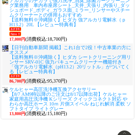
アルカリのチカラで強力洗浄_消臭_除菌カークリーニン
グ業務用 車内布座席シート_天井_天張り_内張り_ダッ
シュボード_ボディ_ガラス面_ミラー_リンサーやスチー
ムクリーナーとの併用もおすすめ
【送料無料※沖縄除く】ヒダカ 強アルカリ電解水（ｐ
H13.2）20L 【レビュー特典有】
(消費税込:18,700円)
17,000円
【日刊自動車新聞 掲載】これ1台で2役！中古車業の方に
オススメ
【送料無料※沖縄除く】ヒダカ シートクリーニング用リ
ンサー SRV-01C 強力バキュームクリーナー機能付き
「強アルカリ電解水（pH13.2）20リットル」がついてく
る【レビュー特典有】
(消費税込:95,370円)
86,700円
ケルヒャー高圧洗浄機互換アクセサリー
【8/7 AM9時以降のご注文は8/17以降出荷】ケルヒャー
家庭用高圧洗浄機 Kシリーズ クイックコネクト対応 や
わらか高圧ホース 10ｍ 片側スイベル ねじれ解消 柔軟 ソ
フトタイプ ライトグレー
(消費税込:15,180円)
13,800円