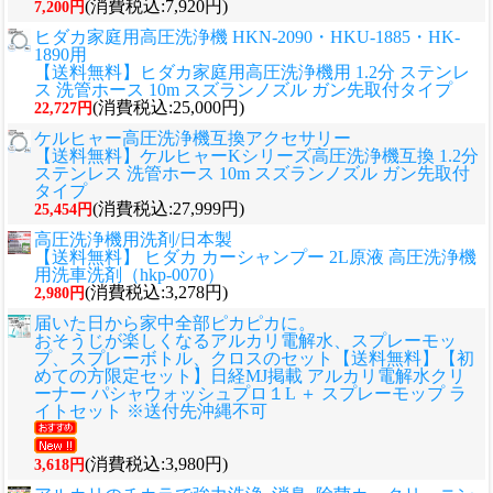
(消費税込:7,920円)
7,200円
ヒダカ家庭用高圧洗浄機 HKN-2090・HKU-1885・HK-
1890用
【送料無料】ヒダカ家庭用高圧洗浄機用 1.2分 ステンレ
ス 洗管ホース 10m スズランノズル ガン先取付タイプ
(消費税込:25,000円)
22,727円
ケルヒャー高圧洗浄機互換アクセサリー
【送料無料】ケルヒャーKシリーズ高圧洗浄機互換 1.2分
ステンレス 洗管ホース 10m スズランノズル ガン先取付
タイプ
(消費税込:27,999円)
25,454円
高圧洗浄機用洗剤/日本製
【送料無料】 ヒダカ カーシャンプー 2L原液 高圧洗浄機
用洗車洗剤（hkp-0070）
(消費税込:3,278円)
2,980円
届いた日から家中全部ピカピカに。
おそうじが楽しくなるアルカリ電解水、スプレーモッ
プ、スプレーボトル、クロスのセット
【送料無料】【初
めての方限定セット】日経MJ掲載 アルカリ電解水クリ
ーナー パシャウォッシュプロ１L ＋ スプレーモップ ラ
イトセット ※送付先沖縄不可
(消費税込:3,980円)
3,618円