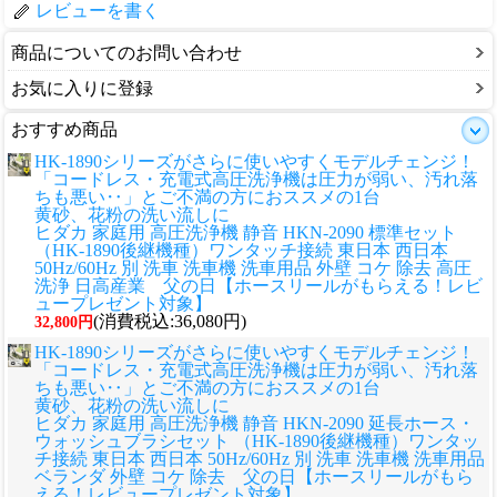
レビューを書く
商品についてのお問い合わせ
お気に入りに登録
おすすめ商品
HK-1890シリーズがさらに使いやすくモデルチェンジ！
「コードレス・充電式高圧洗浄機は圧力が弱い、汚れ落
ちも悪い‥」とご不満の方におススメの1台
黄砂、花粉の洗い流しに
ヒダカ 家庭用 高圧洗浄機 静音 HKN-2090 標準セット
（HK-1890後継機種）ワンタッチ接続 東日本 西日本
50Hz/60Hz 別 洗車 洗車機 洗車用品 外壁 コケ 除去 高圧
洗浄 日高産業 父の日【ホースリールがもらえる！レビ
ュープレゼント対象】
(消費税込:36,080円)
32,800円
HK-1890シリーズがさらに使いやすくモデルチェンジ！
「コードレス・充電式高圧洗浄機は圧力が弱い、汚れ落
ちも悪い‥」とご不満の方におススメの1台
黄砂、花粉の洗い流しに
ヒダカ 家庭用 高圧洗浄機 静音 HKN-2090 延長ホース・
ウォッシュブラシセット （HK-1890後継機種）ワンタッ
チ接続 東日本 西日本 50Hz/60Hz 別 洗車 洗車機 洗車用品
ベランダ 外壁 コケ 除去 父の日【ホースリールがもら
える！レビュープレゼント対象】