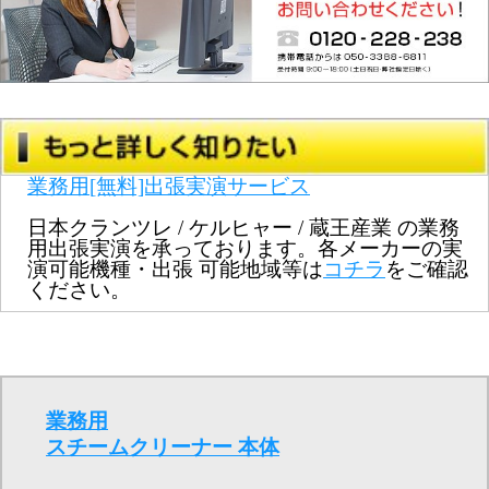
業務用[無料]出張実演サービス
日本クランツレ / ケルヒャー / 蔵王産業 の業務
用出張実演を承っております。各メーカーの実
演可能機種・出張 可能地域等は
コチラ
をご確認
ください。
業務用
スチームクリーナー 本体