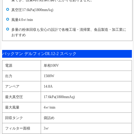
真空圧17.6kPa(1800mmAq)
風量4.0㎡/min
多量の粉体回収も安心の設計で各種工場・清掃業、食品製造・加工業に
おすすめ
バックマン デルフィンDL12-2 スペック
電源
単相100V
出力
1500W
アンペア
14.8A
最大真空圧
17.6kPa(1800mmAq)
最大風量
4㎥/min
回収タンク
袋詰め
フィルター面積
3㎡