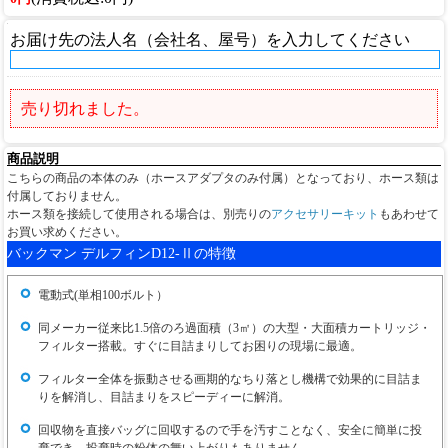
お届け先の法人名（会社名、屋号）を入力してください
売り切れました。
商品説明
こちらの商品の本体のみ（ホースアダプタのみ付属）となっており、ホース類は
付属しておりません。
ホース類を接続して使用される場合は、別売りの
アクセサリーキット
もあわせて
お買い求めください。
バックマン デルフィンD12-Ⅱの特徴
電動式(単相100ボルト）
同メーカー従来比1.5倍のろ過面積（3㎡）の大型・大面積カートリッジ・
フィルター搭載。すぐに目詰まりしてお困りの現場に最適。
フィルター全体を振動させる画期的なちり落とし機構で効果的に目詰ま
りを解消し、目詰まりをスピーディーに解消。
回収物を直接バッグに回収するので手を汚すことなく、安全に簡単に投
棄でき、投棄時の粉体の舞い上がりもありません。