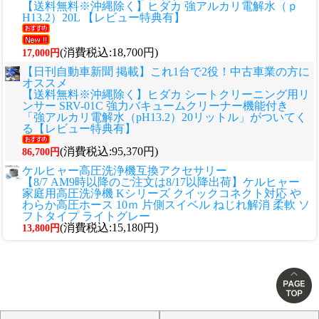
【送料無料※沖縄除く】ヒダカ 強アルカリ電解水（ｐ
H13.2）20L 【レビュー特典有】
(消費税込:18,700円)
17,000円
【日刊自動車新聞 掲載】これ1台で2役！中古車業の方に
オススメ
【送料無料※沖縄除く】ヒダカ シートクリーニング用リ
ンサー SRV-01C 強力バキュームクリーナー機能付き
「強アルカリ電解水（pH13.2）20リットル」がついてく
る【レビュー特典有】
(消費税込:95,370円)
86,700円
ケルヒャー高圧洗浄機互換アクセサリー
【8/7 AM9時以降のご注文は8/17以降出荷】ケルヒャー
家庭用高圧洗浄機 Kシリーズ クイックコネクト対応 や
わらか高圧ホース 10ｍ 片側スイベル ねじれ解消 柔軟 ソ
フトタイプ ライトグレー
(消費税込:15,180円)
13,800円