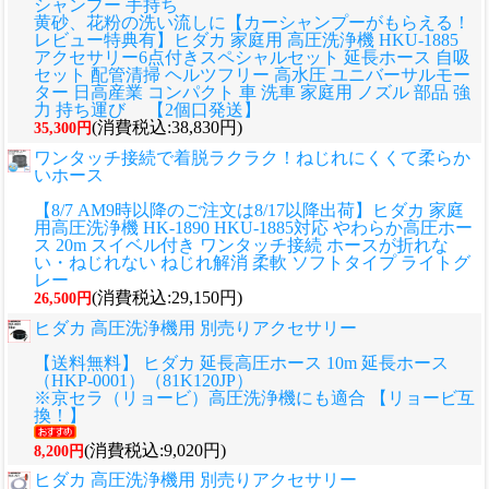
シャンプー 手持ち
黄砂、花粉の洗い流しに
【カーシャンプーがもらえる！
レビュー特典有】ヒダカ 家庭用 高圧洗浄機 HKU-1885
アクセサリー6点付きスペシャルセット 延長ホース 自吸
セット 配管清掃 ヘルツフリー 高水圧 ユニバーサルモー
ター 日高産業 コンパクト 車 洗車 家庭用 ノズル 部品 強
力 持ち運び 【2個口発送】
(消費税込:38,830円)
35,300円
ワンタッチ接続で着脱ラクラク！ねじれにくくて柔らか
いホース
【8/7 AM9時以降のご注文は8/17以降出荷】ヒダカ 家庭
用高圧洗浄機 HK-1890 HKU-1885対応 やわらか高圧ホー
ス 20m スイベル付き ワンタッチ接続 ホースが折れな
い・ねじれない ねじれ解消 柔軟 ソフトタイプ ライトグ
レー
(消費税込:29,150円)
26,500円
ヒダカ 高圧洗浄機用 別売りアクセサリー
【送料無料】 ヒダカ 延長高圧ホース 10m 延長ホース
（HKP-0001）（81K120JP）
※京セラ（リョービ）高圧洗浄機にも適合 【リョービ互
換！】
(消費税込:9,020円)
8,200円
ヒダカ 高圧洗浄機用 別売りアクセサリー