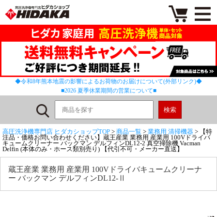
◆令和8年熊本地震の影響によるお荷物のお届けについて(外部リンク)◆
■2026 夏季休業期間の営業について■
高圧洗浄機専門店 ヒダカショップTOP
>
商品一覧
>
業務用 清掃機器
> 【特
注品・価格お問い合わせください】蔵王産業 業務用 産業用 100Vドライバ
キュームクリーナー バックマン デルフィンDL12-2 真空掃除機 Vacman
Delfin (本体のみ・ホース類別売り) 【代引不可・メーカー直送】
蔵王産業 業務用 産業用 100Vドライバキュームクリーナ
ー バックマン デルフィンDL12-Ⅱ