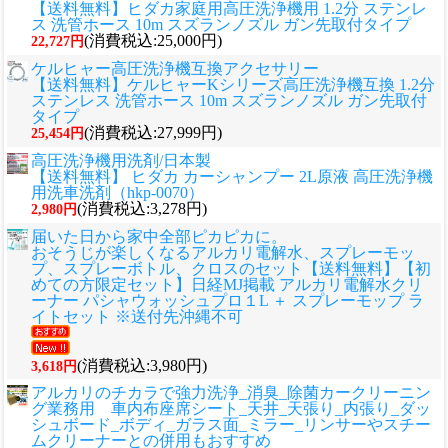
【送料無料】ヒダカ家庭用高圧洗浄機用 1.2分 ステンレ
ス 洗管ホース 10m スズランノズル ガン先取付タイプ
(消費税込:25,000円)
22,727円
ケルヒャー高圧洗浄機互換アクセサリー
【送料無料】ケルヒャーKシリーズ高圧洗浄機互換 1.2分
ステンレス 洗管ホース 10m スズランノズル ガン先取付
タイプ
(消費税込:27,999円)
25,454円
高圧洗浄機用洗剤/日本製
【送料無料】 ヒダカ カーシャンプー 2L原液 高圧洗浄機
用洗車洗剤（hkp-0070）
(消費税込:3,278円)
2,980円
届いた日から家中全部ピカピカに。
おそうじが楽しくなるアルカリ電解水、スプレーモッ
プ、スプレーボトル、クロスのセット
【送料無料】【初
めての方限定セット】日経MJ掲載 アルカリ電解水クリ
ーナー パシャウォッシュプロ１L ＋ スプレーモップ ラ
イトセット ※送付先沖縄不可
(消費税込:3,980円)
3,618円
アルカリのチカラで強力洗浄_消臭_除菌カークリーニン
グ業務用 車内布座席シート_天井_天張り_内張り_ダッ
シュボード_ボディ_ガラス面_ミラー_リンサーやスチー
ムクリーナーとの併用もおすすめ