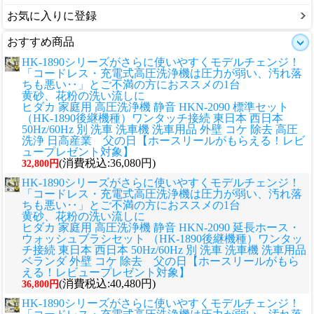
お気に入りに登録
おすすめ商品
HK-1890シリーズがさらに使いやすくモデルチェンジ！
「コードレス・充電式高圧洗浄機は圧力が弱い、汚れ落
ちも悪い‥」とご不満の方におススメの1台
黄砂、花粉の洗い流しに
ヒダカ 家庭用 高圧洗浄機 静音 HKN-2090 標準セット
（HK-1890後継機種）ワンタッチ接続 東日本 西日本
50Hz/60Hz 別 洗車 洗車機 洗車用品 外壁 コケ 除去 高圧
洗浄 日高産業 父の日【ホースリールがもらえる！レビ
ュープレゼント対象】
(消費税込:36,080円)
32,800円
HK-1890シリーズがさらに使いやすくモデルチェンジ！
「コードレス・充電式高圧洗浄機は圧力が弱い、汚れ落
ちも悪い‥」とご不満の方におススメの1台
黄砂、花粉の洗い流しに
ヒダカ 家庭用 高圧洗浄機 静音 HKN-2090 延長ホース・
ウォッシュブラシセット （HK-1890後継機種）ワンタッ
チ接続 東日本 西日本 50Hz/60Hz 別 洗車 洗車機 洗車用品
ベランダ 外壁 コケ 除去 父の日【ホースリールがもら
える！レビュープレゼント対象】
(消費税込:40,480円)
36,800円
HK-1890シリーズがさらに使いやすくモデルチェンジ！