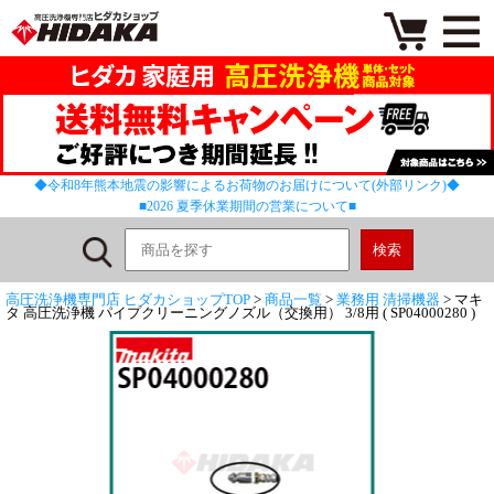
◆令和8年熊本地震の影響によるお荷物のお届けについて(外部リンク)◆
■2026 夏季休業期間の営業について■
高圧洗浄機専門店 ヒダカショップTOP
>
商品一覧
>
業務用 清掃機器
> マキ
タ 高圧洗浄機 パイプクリーニングノズル（交換用） 3/8用 ( SP04000280 )