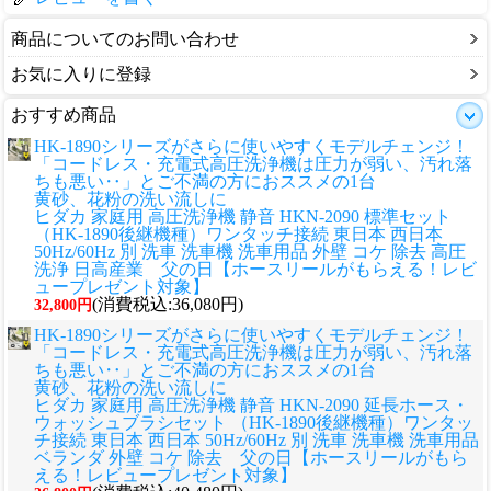
商品についてのお問い合わせ
お気に入りに登録
おすすめ商品
HK-1890シリーズがさらに使いやすくモデルチェンジ！
「コードレス・充電式高圧洗浄機は圧力が弱い、汚れ落
ちも悪い‥」とご不満の方におススメの1台
黄砂、花粉の洗い流しに
ヒダカ 家庭用 高圧洗浄機 静音 HKN-2090 標準セット
（HK-1890後継機種）ワンタッチ接続 東日本 西日本
50Hz/60Hz 別 洗車 洗車機 洗車用品 外壁 コケ 除去 高圧
洗浄 日高産業 父の日【ホースリールがもらえる！レビ
ュープレゼント対象】
(消費税込:36,080円)
32,800円
HK-1890シリーズがさらに使いやすくモデルチェンジ！
「コードレス・充電式高圧洗浄機は圧力が弱い、汚れ落
ちも悪い‥」とご不満の方におススメの1台
黄砂、花粉の洗い流しに
ヒダカ 家庭用 高圧洗浄機 静音 HKN-2090 延長ホース・
ウォッシュブラシセット （HK-1890後継機種）ワンタッ
チ接続 東日本 西日本 50Hz/60Hz 別 洗車 洗車機 洗車用品
ベランダ 外壁 コケ 除去 父の日【ホースリールがもら
える！レビュープレゼント対象】