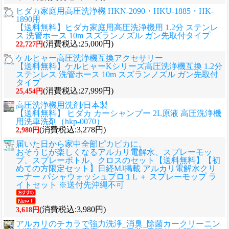
ヒダカ家庭用高圧洗浄機 HKN-2090・HKU-1885・HK-
1890用
【送料無料】ヒダカ家庭用高圧洗浄機用 1.2分 ステンレ
ス 洗管ホース 10m スズランノズル ガン先取付タイプ
(消費税込:25,000円)
22,727円
ケルヒャー高圧洗浄機互換アクセサリー
【送料無料】ケルヒャーKシリーズ高圧洗浄機互換 1.2分
ステンレス 洗管ホース 10m スズランノズル ガン先取付
タイプ
(消費税込:27,999円)
25,454円
高圧洗浄機用洗剤/日本製
【送料無料】 ヒダカ カーシャンプー 2L原液 高圧洗浄機
用洗車洗剤（hkp-0070）
(消費税込:3,278円)
2,980円
届いた日から家中全部ピカピカに。
おそうじが楽しくなるアルカリ電解水、スプレーモッ
プ、スプレーボトル、クロスのセット
【送料無料】【初
めての方限定セット】日経MJ掲載 アルカリ電解水クリ
ーナー パシャウォッシュプロ１L ＋ スプレーモップ ラ
イトセット ※送付先沖縄不可
(消費税込:3,980円)
3,618円
アルカリのチカラで強力洗浄_消臭_除菌カークリーニン