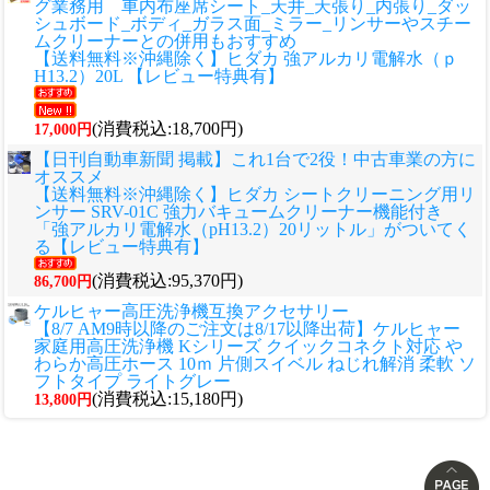
グ業務用 車内布座席シート_天井_天張り_内張り_ダッ
シュボード_ボディ_ガラス面_ミラー_リンサーやスチー
ムクリーナーとの併用もおすすめ
【送料無料※沖縄除く】ヒダカ 強アルカリ電解水（ｐ
H13.2）20L 【レビュー特典有】
(消費税込:18,700円)
17,000円
【日刊自動車新聞 掲載】これ1台で2役！中古車業の方に
オススメ
【送料無料※沖縄除く】ヒダカ シートクリーニング用リ
ンサー SRV-01C 強力バキュームクリーナー機能付き
「強アルカリ電解水（pH13.2）20リットル」がついてく
る【レビュー特典有】
(消費税込:95,370円)
86,700円
ケルヒャー高圧洗浄機互換アクセサリー
【8/7 AM9時以降のご注文は8/17以降出荷】ケルヒャー
家庭用高圧洗浄機 Kシリーズ クイックコネクト対応 や
わらか高圧ホース 10ｍ 片側スイベル ねじれ解消 柔軟 ソ
フトタイプ ライトグレー
(消費税込:15,180円)
13,800円