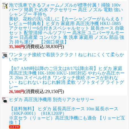
泡で洗車できるフォームノズルが標準付属！掃除 100v
パーツ 簡易 ため水 アクセサリー 高圧 ノズル 電動 強い
シャンプー 手持ち
黄砂、花粉の洗い流しに
【カーシャンプーがもらえる！
レビュー特典有】ヒダカ 家庭用 高圧洗浄機 HKU-1885
アクセサリー6点付きスペシャルセット 延長ホース 自吸
セット 配管清掃 ヘルツフリー 高水圧 ユニバーサルモー
ター 日高産業 コンパクト 車 洗車 家庭用 ノズル 部品 強
力 持ち運び 【2個口発送】
(消費税込:38,830円)
35,300円
ワンタッチ接続で着脱ラクラク！ねじれにくくて柔らか
いホース
【8/7 AM9時以降のご注文は8/17以降出荷】ヒダカ 家庭
用高圧洗浄機 HK-1890 HKU-1885対応 やわらか高圧ホー
ス 20m スイベル付き ワンタッチ接続 ホースが折れな
い・ねじれない ねじれ解消 柔軟 ソフトタイプ ライトグ
レー
(消費税込:29,150円)
26,500円
ヒダカ 高圧洗浄機用 別売りアクセサリー
【送料無料】 ヒダカ 延長高圧ホース 10m 延長ホース
（HKP-0001）（81K120JP）
※京セラ（リョービ）高圧洗浄機にも適合 【リョービ互
換！】