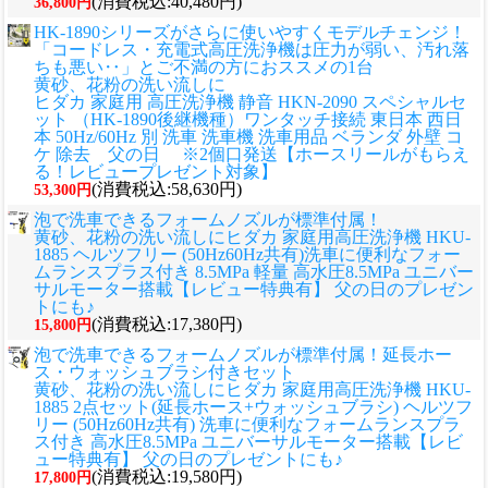
(消費税込:40,480円)
36,800円
HK-1890シリーズがさらに使いやすくモデルチェンジ！
「コードレス・充電式高圧洗浄機は圧力が弱い、汚れ落
ちも悪い‥」とご不満の方におススメの1台
黄砂、花粉の洗い流しに
ヒダカ 家庭用 高圧洗浄機 静音 HKN-2090 スペシャルセ
ット （HK-1890後継機種）ワンタッチ接続 東日本 西日
本 50Hz/60Hz 別 洗車 洗車機 洗車用品 ベランダ 外壁 コ
ケ 除去 父の日 ※2個口発送【ホースリールがもらえ
る！レビュープレゼント対象】
(消費税込:58,630円)
53,300円
泡で洗車できるフォームノズルが標準付属！
黄砂、花粉の洗い流しに
ヒダカ 家庭用高圧洗浄機 HKU-
1885 ヘルツフリー (50Hz60Hz共有)洗車に便利なフォー
ムランスプラス付き 8.5MPa 軽量 高水圧8.5MPa ユニバー
サルモーター搭載【レビュー特典有】 父の日のプレゼン
トにも♪
(消費税込:17,380円)
15,800円
泡で洗車できるフォームノズルが標準付属！延長ホー
ス・ウォッシュブラシ付きセット
黄砂、花粉の洗い流しに
ヒダカ 家庭用高圧洗浄機 HKU-
1885 2点セット(延長ホース+ウォッシュブラシ) ヘルツフ
リー (50Hz60Hz共有) 洗車に便利なフォームランスプラ
ス付き 高水圧8.5MPa ユニバーサルモーター搭載【レビ
ュー特典有】 父の日のプレゼントにも♪
(消費税込:19,580円)
17,800円