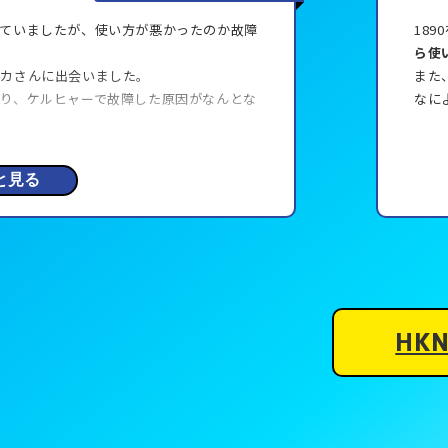
ていましたが、使い方が悪かったのか故障
18
ら使
ダカさんに出会いました。
また
り、ケルヒャーで故障した原因がなんとな
なに
た。
満足のいく製品に巡り会えたような気がし
と見る
HK