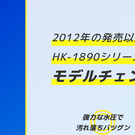
2012年の発売
HK-1890シ
モデルチェ
強力な水圧で
汚れ落ちバツグン