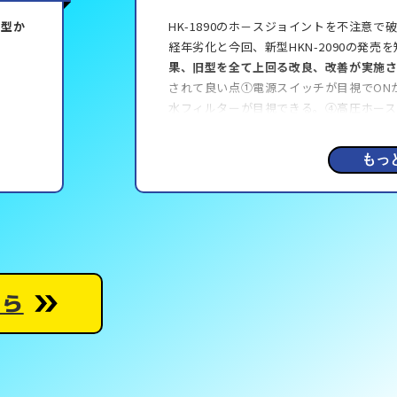
前型か
HK-1890のホ－スジョイントを不注意
経年劣化と今回、新型HKN-2090の発売
果、旧型を全て上回る改良、改善が実施さ
されて良い点①電源スイッチが目視でON
水フィルターが目視できる。④高圧ホース
イッチで外せる。延長も楽。⑤何より水圧
良い点を感じた。残念なのは旧型延長ホー
もっ
ホースモデルを購入したため、問題なし。
スパが良いのも助かる。自宅外壁、塀とフ
使い放題です。今回も取扱いを守り、長く
をありがとう、気に入りました。
ちら