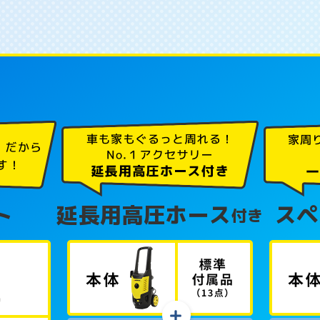
ト
延長用高圧ホース
スペ
付き