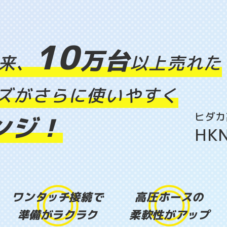
10
万台
以来、
以上売れた
リーズがさらに使いやすく
ヒダカ
ンジ！
HKN
ワンタッチ接続で
高圧ホースの
準備がラクラク
柔軟性がアップ