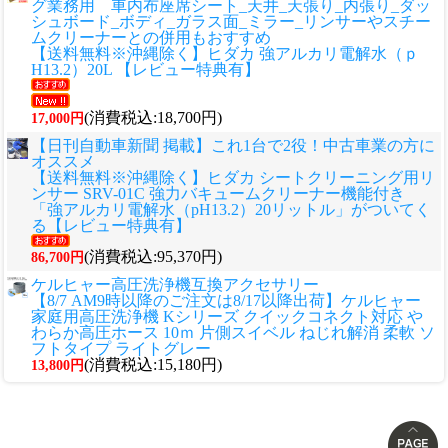
グ業務用 車内布座席シート_天井_天張り_内張り_ダッ
シュボード_ボディ_ガラス面_ミラー_リンサーやスチー
ムクリーナーとの併用もおすすめ
【送料無料※沖縄除く】ヒダカ 強アルカリ電解水（ｐ
H13.2）20L 【レビュー特典有】
(消費税込:18,700円)
17,000円
【日刊自動車新聞 掲載】これ1台で2役！中古車業の方に
オススメ
【送料無料※沖縄除く】ヒダカ シートクリーニング用リ
ンサー SRV-01C 強力バキュームクリーナー機能付き
「強アルカリ電解水（pH13.2）20リットル」がついてく
る【レビュー特典有】
(消費税込:95,370円)
86,700円
ケルヒャー高圧洗浄機互換アクセサリー
【8/7 AM9時以降のご注文は8/17以降出荷】ケルヒャー
家庭用高圧洗浄機 Kシリーズ クイックコネクト対応 や
わらか高圧ホース 10ｍ 片側スイベル ねじれ解消 柔軟 ソ
フトタイプ ライトグレー
(消費税込:15,180円)
13,800円