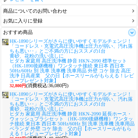
商品についてのお問い合わせ
お気に入りに登録
おすすめ商品
HK-1890シリーズがさらに使いやすくモデルチェンジ！
「コードレス・充電式高圧洗浄機は圧力が弱い、汚れ落
ちも悪い‥」とご不満の方におススメの1台
黄砂、花粉の洗い流しに
ヒダカ 家庭用 高圧洗浄機 静音 HKN-2090 標準セット
（HK-1890後継機種）ワンタッチ接続 東日本 西日本
50Hz/60Hz 別 洗車 洗車機 洗車用品 外壁 コケ 除去 高圧
洗浄 日高産業 父の日【ホースリールがもらえる！レビ
ュープレゼント対象】
(消費税込:36,080円)
32,800円
HK-1890シリーズがさらに使いやすくモデルチェンジ！
「コードレス・充電式高圧洗浄機は圧力が弱い、汚れ落
ちも悪い‥」とご不満の方におススメの1台
黄砂、花粉の洗い流しに
ヒダカ 家庭用 高圧洗浄機 静音 HKN-2090 延長ホース・
ウォッシュブラシセット （HK-1890後継機種）ワンタッ
チ接続 東日本 西日本 50Hz/60Hz 別 洗車 洗車機 洗車用品
ベランダ 外壁 コケ 除去 父の日【ホースリールがもら
える！レビュープレゼント対象】