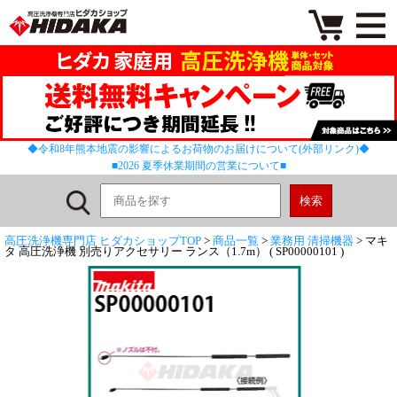
◆令和8年熊本地震の影響によるお荷物のお届けについて(外部リンク)◆
■2026 夏季休業期間の営業について■
高圧洗浄機専門店 ヒダカショップTOP
>
商品一覧
>
業務用 清掃機器
> マキ
タ 高圧洗浄機 別売りアクセサリー ランス（1.7m） ( SP00000101 )