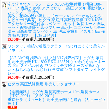
泡で洗車できるフォームノズルが標準付属！掃除 100v
パーツ 簡易 ため水 アクセサリー 高圧 ノズル 電動 強い
シャンプー 手持ち
黄砂、花粉の洗い流しに
【カーシャンプーがもらえる！
レビュー特典有】ヒダカ 家庭用 高圧洗浄機 HKU-1885
アクセサリー6点付きスペシャルセット 延長ホース 自吸
セット 配管清掃 ヘルツフリー 高水圧 ユニバーサルモー
ター 日高産業 コンパクト 車 洗車 家庭用 ノズル 部品 強
力 持ち運び 【2個口発送】
(消費税込:38,830円)
35,300円
ワンタッチ接続で着脱ラクラク！ねじれにくくて柔らか
いホース
【8/7 AM9時以降のご注文は8/17以降出荷】ヒダカ 家庭
用高圧洗浄機 HK-1890 HKU-1885対応 やわらか高圧ホー
ス 20m スイベル付き ワンタッチ接続 ホースが折れな
い・ねじれない ねじれ解消 柔軟 ソフトタイプ ライトグ
レー
(消費税込:29,150円)
26,500円
ヒダカ 高圧洗浄機用 別売りアクセサリー
【送料無料】 ヒダカ 延長高圧ホース 10m 延長ホース
（HKP-0001）（81K120JP）
※京セラ（リョービ）高圧洗浄機にも適合 【リョービ互
換！】