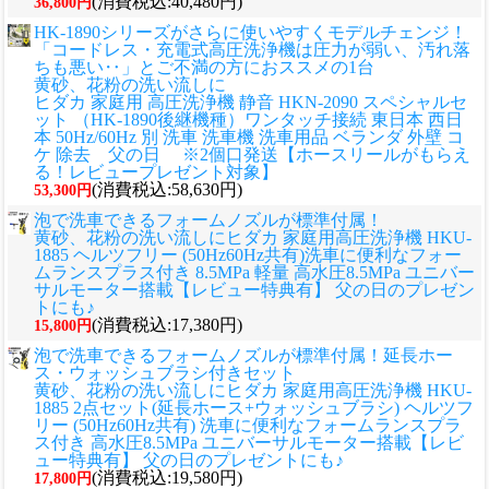
(消費税込:40,480円)
36,800円
HK-1890シリーズがさらに使いやすくモデルチェンジ！
「コードレス・充電式高圧洗浄機は圧力が弱い、汚れ落
ちも悪い‥」とご不満の方におススメの1台
黄砂、花粉の洗い流しに
ヒダカ 家庭用 高圧洗浄機 静音 HKN-2090 スペシャルセ
ット （HK-1890後継機種）ワンタッチ接続 東日本 西日
本 50Hz/60Hz 別 洗車 洗車機 洗車用品 ベランダ 外壁 コ
ケ 除去 父の日 ※2個口発送【ホースリールがもらえ
る！レビュープレゼント対象】
(消費税込:58,630円)
53,300円
泡で洗車できるフォームノズルが標準付属！
黄砂、花粉の洗い流しに
ヒダカ 家庭用高圧洗浄機 HKU-
1885 ヘルツフリー (50Hz60Hz共有)洗車に便利なフォー
ムランスプラス付き 8.5MPa 軽量 高水圧8.5MPa ユニバー
サルモーター搭載【レビュー特典有】 父の日のプレゼン
トにも♪
(消費税込:17,380円)
15,800円
泡で洗車できるフォームノズルが標準付属！延長ホー
ス・ウォッシュブラシ付きセット
黄砂、花粉の洗い流しに
ヒダカ 家庭用高圧洗浄機 HKU-
1885 2点セット(延長ホース+ウォッシュブラシ) ヘルツフ
リー (50Hz60Hz共有) 洗車に便利なフォームランスプラ
ス付き 高水圧8.5MPa ユニバーサルモーター搭載【レビ
ュー特典有】 父の日のプレゼントにも♪
(消費税込:19,580円)
17,800円