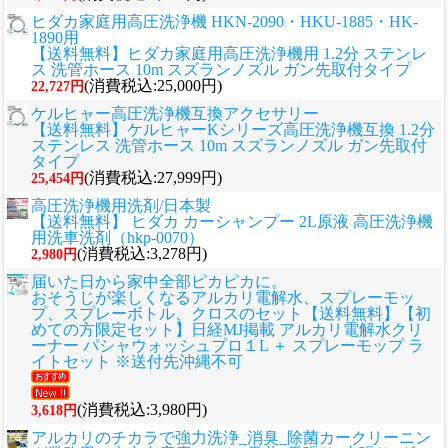
ヒダカ家庭用高圧洗浄機 HKN-2090・HKU-1885・HK-
1890用
【送料無料】ヒダカ家庭用高圧洗浄機用 1.2分 ステンレ
ス 洗管ホース 10m スズランノズル ガン先取付タイプ
(消費税込:25,000円)
22,727円
ケルヒャー高圧洗浄機互換アクセサリー
【送料無料】ケルヒャーKシリーズ高圧洗浄機互換 1.2分
ステンレス 洗管ホース 10m スズランノズル ガン先取付
タイプ
(消費税込:27,999円)
25,454円
高圧洗浄機用洗剤/日本製
【送料無料】 ヒダカ カーシャンプー 2L原液 高圧洗浄機
用洗車洗剤（hkp-0070）
(消費税込:3,278円)
2,980円
届いた日から家中全部ピカピカに。
おそうじが楽しくなるアルカリ電解水、スプレーモッ
プ、スプレーボトル、クロスのセット
【送料無料】【初
めての方限定セット】日経MJ掲載 アルカリ電解水クリ
ーナー パシャウォッシュプロ１L ＋ スプレーモップ ラ
イトセット ※送付先沖縄不可
(消費税込:3,980円)
3,618円
アルカリのチカラで強力洗浄_消臭_除菌カークリーニン