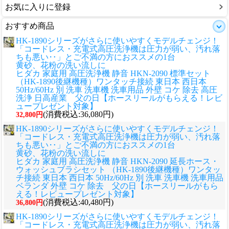
お気に入りに登録
おすすめ商品
HK-1890シリーズがさらに使いやすくモデルチェンジ！
「コードレス・充電式高圧洗浄機は圧力が弱い、汚れ落
ちも悪い‥」とご不満の方におススメの1台
黄砂、花粉の洗い流しに
ヒダカ 家庭用 高圧洗浄機 静音 HKN-2090 標準セット
（HK-1890後継機種）ワンタッチ接続 東日本 西日本
50Hz/60Hz 別 洗車 洗車機 洗車用品 外壁 コケ 除去 高圧
洗浄 日高産業 父の日【ホースリールがもらえる！レビ
ュープレゼント対象】
(消費税込:36,080円)
32,800円
HK-1890シリーズがさらに使いやすくモデルチェンジ！
「コードレス・充電式高圧洗浄機は圧力が弱い、汚れ落
ちも悪い‥」とご不満の方におススメの1台
黄砂、花粉の洗い流しに
ヒダカ 家庭用 高圧洗浄機 静音 HKN-2090 延長ホース・
ウォッシュブラシセット （HK-1890後継機種）ワンタッ
チ接続 東日本 西日本 50Hz/60Hz 別 洗車 洗車機 洗車用品
ベランダ 外壁 コケ 除去 父の日【ホースリールがもら
える！レビュープレゼント対象】
(消費税込:40,480円)
36,800円
HK-1890シリーズがさらに使いやすくモデルチェンジ！
「コードレス・充電式高圧洗浄機は圧力が弱い、汚れ落