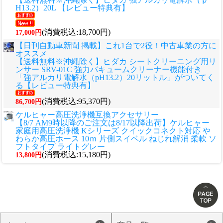
H13.2）20L 【レビュー特典有】
(消費税込:18,700円)
17,000円
【日刊自動車新聞 掲載】これ1台で2役！中古車業の方に
オススメ
【送料無料※沖縄除く】ヒダカ シートクリーニング用リ
ンサー SRV-01C 強力バキュームクリーナー機能付き
「強アルカリ電解水（pH13.2）20リットル」がついてく
る【レビュー特典有】
(消費税込:95,370円)
86,700円
ケルヒャー高圧洗浄機互換アクセサリー
【8/7 AM9時以降のご注文は8/17以降出荷】ケルヒャー
家庭用高圧洗浄機 Kシリーズ クイックコネクト対応 や
わらか高圧ホース 10ｍ 片側スイベル ねじれ解消 柔軟 ソ
フトタイプ ライトグレー
(消費税込:15,180円)
13,800円