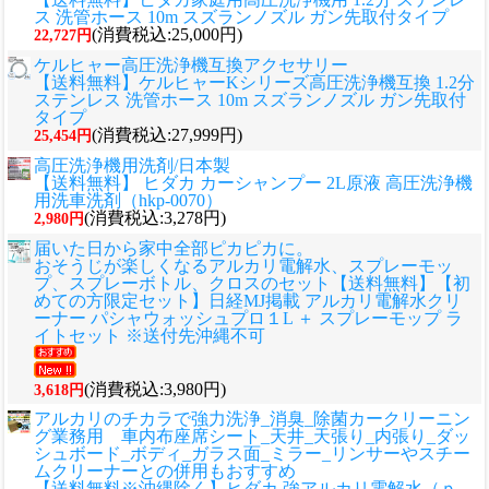
ス 洗管ホース 10m スズランノズル ガン先取付タイプ
(消費税込:25,000円)
22,727円
ケルヒャー高圧洗浄機互換アクセサリー
【送料無料】ケルヒャーKシリーズ高圧洗浄機互換 1.2分
ステンレス 洗管ホース 10m スズランノズル ガン先取付
タイプ
(消費税込:27,999円)
25,454円
高圧洗浄機用洗剤/日本製
【送料無料】 ヒダカ カーシャンプー 2L原液 高圧洗浄機
用洗車洗剤（hkp-0070）
(消費税込:3,278円)
2,980円
届いた日から家中全部ピカピカに。
おそうじが楽しくなるアルカリ電解水、スプレーモッ
プ、スプレーボトル、クロスのセット
【送料無料】【初
めての方限定セット】日経MJ掲載 アルカリ電解水クリ
ーナー パシャウォッシュプロ１L ＋ スプレーモップ ラ
イトセット ※送付先沖縄不可
(消費税込:3,980円)
3,618円
アルカリのチカラで強力洗浄_消臭_除菌カークリーニン
グ業務用 車内布座席シート_天井_天張り_内張り_ダッ
シュボード_ボディ_ガラス面_ミラー_リンサーやスチー
ムクリーナーとの併用もおすすめ
【送料無料※沖縄除く】ヒダカ 強アルカリ電解水（ｐ