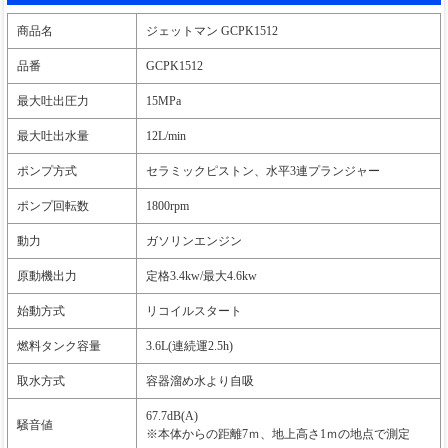
商品名
ジェットマン GCPK1512
品番
GCPK1512
最大吐出圧力
15MPa
最大吐出水量
12L/min
ポンプ方式
セラミックピストン、水平3連プランジャー
ポンプ回転数
1800rpm
動力
ガソリンエンジン
原動機出力
定格3.4kw/最大4.6kw
始動方式
リコイルスタート
燃料タンク容量
3.6L(連続運2.5h)
取水方式
容器溜め水より自吸
67.7dB(A)
騒音値
※本体からの距離7ｍ、地上高さ1ｍの地点で測定