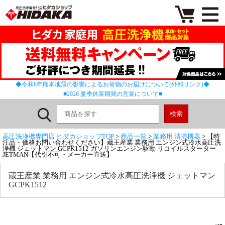
◆令和8年熊本地震の影響によるお荷物のお届けについて(外部リンク)◆
■2026 夏季休業期間の営業について■
高圧洗浄機専門店 ヒダカショップTOP
>
商品一覧
>
業務用 清掃機器
> 【特
注品・価格お問い合わせください】蔵王産業 業務用 エンジン式冷水高圧洗
浄機 ジェットマン GCPK1512 ガソリンエンジン駆動 リコイルスターター
JETMAN【代引不可・メーカー直送】
蔵王産業 業務用 エンジン式冷水高圧洗浄機 ジェットマン
GCPK1512