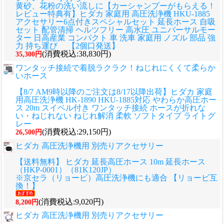
黄砂、花粉の洗い流しに
【カーシャンプーがもらえる！
レビュー特典有】ヒダカ 家庭用 高圧洗浄機 HKU-1885
アクセサリー6点付きスペシャルセット 延長ホース 自吸
セット 配管清掃 ヘルツフリー 高水圧 ユニバーサルモー
ター 日高産業 コンパクト 車 洗車 家庭用 ノズル 部品 強
力 持ち運び 【2個口発送】
(消費税込:38,830円)
35,300円
ワンタッチ接続で着脱ラクラク！ねじれにくくて柔らか
いホース
【8/7 AM9時以降のご注文は8/17以降出荷】ヒダカ 家庭
用高圧洗浄機 HK-1890 HKU-1885対応 やわらか高圧ホー
ス 20m スイベル付き ワンタッチ接続 ホースが折れな
い・ねじれない ねじれ解消 柔軟 ソフトタイプ ライトグ
レー
(消費税込:29,150円)
26,500円
ヒダカ 高圧洗浄機用 別売りアクセサリー
【送料無料】 ヒダカ 延長高圧ホース 10m 延長ホース
（HKP-0001）（81K120JP）
※京セラ（リョービ）高圧洗浄機にも適合 【リョービ互
換！】
(消費税込:9,020円)
8,200円
ヒダカ 高圧洗浄機用 別売りアクセサリー