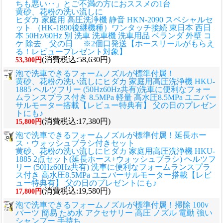
ちも悪い‥」とご不満の方におススメの1台
黄砂、花粉の洗い流しに
ヒダカ 家庭用 高圧洗浄機 静音 HKN-2090 スペシャルセ
ット （HK-1890後継機種）ワンタッチ接続 東日本 西日
本 50Hz/60Hz 別 洗車 洗車機 洗車用品 ベランダ 外壁 コ
ケ 除去 父の日 ※2個口発送【ホースリールがもらえ
る！レビュープレゼント対象】
(消費税込:58,630円)
53,300円
泡で洗車できるフォームノズルが標準付属！
黄砂、花粉の洗い流しに
ヒダカ 家庭用高圧洗浄機 HKU-
1885 ヘルツフリー (50Hz60Hz共有)洗車に便利なフォー
ムランスプラス付き 8.5MPa 軽量 高水圧8.5MPa ユニバー
サルモーター搭載【レビュー特典有】 父の日のプレゼン
トにも♪
(消費税込:17,380円)
15,800円
泡で洗車できるフォームノズルが標準付属！延長ホー
ス・ウォッシュブラシ付きセット
黄砂、花粉の洗い流しに
ヒダカ 家庭用高圧洗浄機 HKU-
1885 2点セット(延長ホース+ウォッシュブラシ) ヘルツフ
リー (50Hz60Hz共有) 洗車に便利なフォームランスプラ
ス付き 高水圧8.5MPa ユニバーサルモーター搭載【レビ
ュー特典有】 父の日のプレゼントにも♪
(消費税込:19,580円)
17,800円
泡で洗車できるフォームノズルが標準付属！掃除 100v
パーツ 簡易 ため水 アクセサリー 高圧 ノズル 電動 強い
シャンプー 手持ち