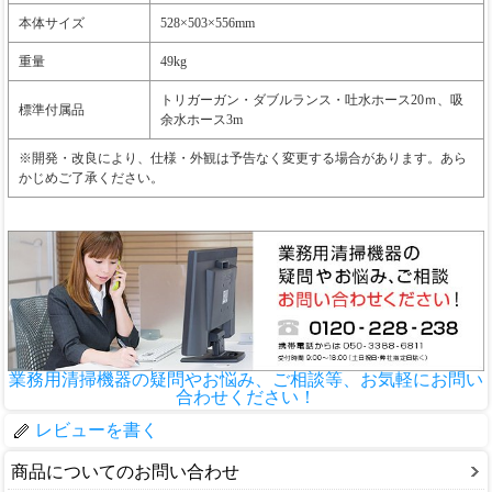
本体サイズ
528×503×556mm
重量
49kg
トリガーガン・ダブルランス・吐水ホース20ｍ、吸
標準付属品
余水ホース3m
※開発・改良により、仕様・外観は予告なく変更する場合があります。あら
かじめご了承ください。
業務用清掃機器の疑問やお悩み、ご相談等、お気軽にお問い
合わせください！
レビューを書く
商品についてのお問い合わせ