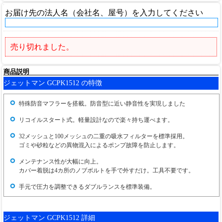
お届け先の法人名（会社名、屋号）を入力してください
売り切れました。
商品説明
ジェットマン GCPK1512 の特徴
特殊防音マフラーを搭載。防音型に近い静音性を実現しました
リコイルスタート式。軽量設計なので楽々持ち運べます。
32メッシュと100メッシュの二重の吸水フィルターを標準採用。
ゴミや砂粒などの異物混入によるポンプ故障を防止します。
メンテナンス性が大幅に向上。
カバー着脱は4カ所のノブボルトを手で外すだけ。工具不要です。
手元で圧力を調整できるダブルランスを標準装備。
ジェットマン GCPK1512 詳細