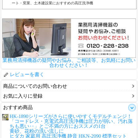
ート・窯業、土木建設業におすすめの高圧洗浄機
業務用清掃機器の疑問やお悩み、ご相談等、お気軽にお問い
合わせください！
レビューを書く
商品についてのお問い合わせ
お気に入りに登録
おすすめ商品
HK-1890シリーズがさらに使いやすくモデルチェンジ！
「コードレス・充電式高圧洗浄機は圧力が弱い、汚れ落
ちも悪い‥」とご不満の方におススメの1台
黄砂、花粉の洗い流しに
ヒダカ 家庭用 高圧洗浄機 静音 HKN-2090 標準セット