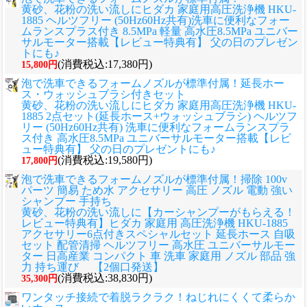
黄砂、花粉の洗い流しに
ヒダカ 家庭用高圧洗浄機 HKU-
1885 ヘルツフリー (50Hz60Hz共有)洗車に便利なフォー
ムランスプラス付き 8.5MPa 軽量 高水圧8.5MPa ユニバー
サルモーター搭載【レビュー特典有】 父の日のプレゼン
トにも♪
(消費税込:17,380円)
15,800円
泡で洗車できるフォームノズルが標準付属！延長ホー
ス・ウォッシュブラシ付きセット
黄砂、花粉の洗い流しに
ヒダカ 家庭用高圧洗浄機 HKU-
1885 2点セット(延長ホース+ウォッシュブラシ) ヘルツフ
リー (50Hz60Hz共有) 洗車に便利なフォームランスプラ
ス付き 高水圧8.5MPa ユニバーサルモーター搭載【レビ
ュー特典有】 父の日のプレゼントにも♪
(消費税込:19,580円)
17,800円
泡で洗車できるフォームノズルが標準付属！掃除 100v
パーツ 簡易 ため水 アクセサリー 高圧 ノズル 電動 強い
シャンプー 手持ち
黄砂、花粉の洗い流しに
【カーシャンプーがもらえる！
レビュー特典有】ヒダカ 家庭用 高圧洗浄機 HKU-1885
アクセサリー6点付きスペシャルセット 延長ホース 自吸
セット 配管清掃 ヘルツフリー 高水圧 ユニバーサルモー
ター 日高産業 コンパクト 車 洗車 家庭用 ノズル 部品 強
力 持ち運び 【2個口発送】
(消費税込:38,830円)
35,300円
ワンタッチ接続で着脱ラクラク！ねじれにくくて柔らか