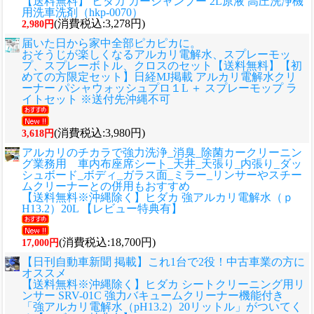
【送料無料】 ヒダカ カーシャンプー 2L原液 高圧洗浄機
用洗車洗剤（hkp-0070）
(消費税込:3,278円)
2,980円
届いた日から家中全部ピカピカに。
おそうじが楽しくなるアルカリ電解水、スプレーモッ
プ、スプレーボトル、クロスのセット
【送料無料】【初
めての方限定セット】日経MJ掲載 アルカリ電解水クリ
ーナー パシャウォッシュプロ１L ＋ スプレーモップ ラ
イトセット ※送付先沖縄不可
(消費税込:3,980円)
3,618円
アルカリのチカラで強力洗浄_消臭_除菌カークリーニン
グ業務用 車内布座席シート_天井_天張り_内張り_ダッ
シュボード_ボディ_ガラス面_ミラー_リンサーやスチー
ムクリーナーとの併用もおすすめ
【送料無料※沖縄除く】ヒダカ 強アルカリ電解水（ｐ
H13.2）20L 【レビュー特典有】
(消費税込:18,700円)
17,000円
【日刊自動車新聞 掲載】これ1台で2役！中古車業の方に
オススメ
【送料無料※沖縄除く】ヒダカ シートクリーニング用リ
ンサー SRV-01C 強力バキュームクリーナー機能付き
「強アルカリ電解水（pH13.2）20リットル」がついてく