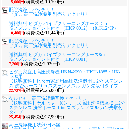
(消費税込:16,500円)
15,000円
配管洗浄もバッチリ！
ヒダカ 高圧洗浄機用 別売りアクセサリー
送料無料 ヒダカ パイプクリーニングホース15m
※ノズルジョイント付き （HKP-0012）（81K124JP）
(消費税込:11,440円)
10,400円
配管洗浄もバッチリ！
ヒダカ 高圧洗浄機用 別売りアクセサリー
送料無料 ヒダカ パイプクリーニングホース8m
※ノズルジョイント付き （HKP-0081）
(消費税込:7,920円)
7,200円
ヒダカ家庭用高圧洗浄機 HKN-2090・HKU-1885・HK-
1890用
【送料無料】ヒダカ家庭用高圧洗浄機用 1.2分 ステンレ
ス 洗管ホース 10m スズランノズル ガン先取付タイプ
(消費税込:25,000円)
22,727円
ケルヒャー高圧洗浄機互換アクセサリー
【送料無料】ケルヒャーKシリーズ高圧洗浄機互換 1.2分
ステンレス 洗管ホース 10m スズランノズル ガン先取付
タイプ
(消費税込:27,999円)
25,454円
高圧洗浄機用洗剤/日本製