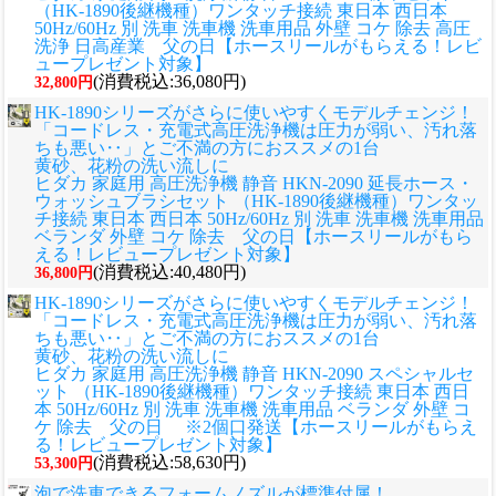
（HK-1890後継機種）ワンタッチ接続 東日本 西日本
50Hz/60Hz 別 洗車 洗車機 洗車用品 外壁 コケ 除去 高圧
洗浄 日高産業 父の日【ホースリールがもらえる！レビ
ュープレゼント対象】
(消費税込:36,080円)
32,800円
HK-1890シリーズがさらに使いやすくモデルチェンジ！
「コードレス・充電式高圧洗浄機は圧力が弱い、汚れ落
ちも悪い‥」とご不満の方におススメの1台
黄砂、花粉の洗い流しに
ヒダカ 家庭用 高圧洗浄機 静音 HKN-2090 延長ホース・
ウォッシュブラシセット （HK-1890後継機種）ワンタッ
チ接続 東日本 西日本 50Hz/60Hz 別 洗車 洗車機 洗車用品
ベランダ 外壁 コケ 除去 父の日【ホースリールがもら
える！レビュープレゼント対象】
(消費税込:40,480円)
36,800円
HK-1890シリーズがさらに使いやすくモデルチェンジ！
「コードレス・充電式高圧洗浄機は圧力が弱い、汚れ落
ちも悪い‥」とご不満の方におススメの1台
黄砂、花粉の洗い流しに
ヒダカ 家庭用 高圧洗浄機 静音 HKN-2090 スペシャルセ
ット （HK-1890後継機種）ワンタッチ接続 東日本 西日
本 50Hz/60Hz 別 洗車 洗車機 洗車用品 ベランダ 外壁 コ
ケ 除去 父の日 ※2個口発送【ホースリールがもらえ
る！レビュープレゼント対象】
(消費税込:58,630円)
53,300円
泡で洗車できるフォームノズルが標準付属！