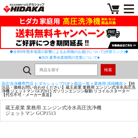
◆令和8年熊本地震の影響によるお荷物のお届けについて(外部リンク)◆
■2026 夏季休業期間の営業について■
高圧洗浄機専門店 ヒダカショップTOP
>
商品一覧
>
業務用 清掃機器
> 【特
注品・価格お問い合わせください】蔵王産業 業務用 エンジン式冷水高圧洗
浄機 ジェットマン GCP2015 ガソリンエンジン駆動 リコイルスターター
【代引不可・メーカー直送】
蔵王産業 業務用 エンジン式冷水高圧洗浄機
ジェットマン GCP1513