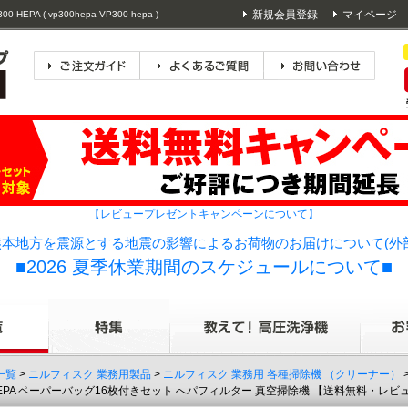
新規会員登録
マイページ
 ( vp300hepa VP300 hepa )
【レビュープレゼントキャンペーンについて】
本地方を震源とする地震の影響によるお荷物のお届けについて(外
■2026 夏季休業期間のスケジュールについて■
一覧
>
ニルフィスク 業務用製品
>
ニルフィスク 業務用 各種掃除機 （クリーナー）
2 HEPA ペーパーバッグ16枚付きセット へパフィルター 真空掃除機 【送料無料・レ