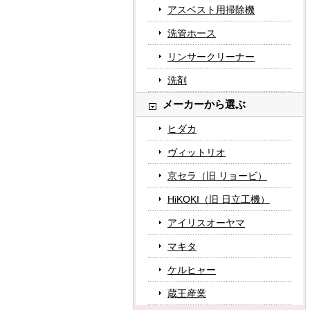
アスベスト用掃除機
洗管ホース
リンサークリーナー
洗剤
メーカーから選ぶ
ヒダカ
ヴィットリオ
京セラ（旧 リョービ）
HiKOKI（旧 日立工機）
アイリスオーヤマ
マキタ
ケルヒャー
蔵王産業