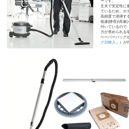
ーです。
丈夫で安定性に優
ているため、ホ
高頻度で清掃す
低速(静音)/高
付いているので
力が求められる
ペーパーバッグが
グ10枚入
」）が