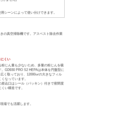
使用シーンによって使い分けできます。
ィルタ付きの真空掃除機です。アスベスト除去作業
しにくい
る粉じん量も少ないため、多量の粉じんを吸
930 PRO S2 HEPAは本体を円盤型に
広く取っており、12000㎠の大きなフィル
くくなっています。
の差込口はシール（パッキン）付きで密閉度
にくい構造です。
い現場でも活躍します。