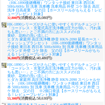
（HK-1890後継機種）ワンタッチ接続 東日本 西日本
50Hz/60Hz 別 洗車 洗車機 洗車用品 外壁 コケ 除去 高圧
洗浄 日高産業 父の日【ホースリールがもらえる！レビ
ュープレゼント対象】
(消費税込:36,080円)
32,800円
HK-1890シリーズがさらに使いやすくモデルチェンジ！
「コードレス・充電式高圧洗浄機は圧力が弱い、汚れ落
ちも悪い‥」とご不満の方におススメの1台
黄砂、花粉の洗い流しに
ヒダカ 家庭用 高圧洗浄機 静音 HKN-2090 延長ホース・
ウォッシュブラシセット （HK-1890後継機種）ワンタッ
チ接続 東日本 西日本 50Hz/60Hz 別 洗車 洗車機 洗車用品
ベランダ 外壁 コケ 除去 父の日【ホースリールがもら
える！レビュープレゼント対象】
(消費税込:40,480円)
36,800円
HK-1890シリーズがさらに使いやすくモデルチェンジ！
「コードレス・充電式高圧洗浄機は圧力が弱い、汚れ落
ちも悪い‥」とご不満の方におススメの1台
黄砂、花粉の洗い流しに
ヒダカ 家庭用 高圧洗浄機 静音 HKN-2090 スペシャルセ
ット （HK-1890後継機種）ワンタッチ接続 東日本 西日
本 50Hz/60Hz 別 洗車 洗車機 洗車用品 ベランダ 外壁 コ
ケ 除去 父の日 ※2個口発送【ホースリールがもらえ
る！レビュープレゼント対象】
(消費税込:58,630円)
53,300円
泡で洗車できるフォームノズルが標準付属！