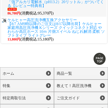
「強アルカリ電解水（pH13.2）20リットル」がついてく
る【レビュー特典有】
(消費税込:95,370円)
86,700円
ケルヒャー高圧洗浄機互換アクセサリー
【8/7 AM9時以降のご注文は8/17以降出荷】ケルヒャー
家庭用高圧洗浄機 Kシリーズ クイックコネクト対応 や
わらか高圧ホース 10ｍ 片側スイベル ねじれ解消 柔軟 ソ
フトタイプ ライトグレー
(消費税込:15,180円)
13,800円
ホーム
商品一覧
特集
教えて！高圧洗浄機
特定商取引法
ご注文ガイド