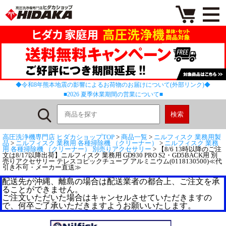
◆令和8年熊本地震の影響によるお荷物のお届けについて(外部リンク)◆
■2026 夏季休業期間の営業について■
高圧洗浄機専門店 ヒダカショップTOP
>
商品一覧
>
ニルフィスク 業務用製
品
>
ニルフィスク 業務用 各種掃除機 （クリーナー）
>
ニルフィスク 業務
用 各種掃除機 （クリーナー） 別売りアクセサリー
> 【8/6 13時以降のご注
文は8/17以降出荷】ニルフィスク 業務用 GD930 PRO S2・GD5BACK用 別
売りアクセサリー テレスコピックチューブ アルミニウム(0118130500)≪代
引き不可・メーカー直送≫
配送先が沖縄、離島の場合は配送業者の都合上、ご注文を承
ることができません。
ご注文いただいた場合はキャンセルさせていただきますの
で、何卒ご了承いただきますようお願いいたします。