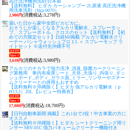
高圧洗浄機用洗剤/日本製
【送料無料】 ヒダカ カーシャンプー 2L原液 高圧洗浄機
用洗車洗剤（hkp-0070）
(消費税込:3,278円)
2,980円
届いた日から家中全部ピカピカに。
おそうじが楽しくなるアルカリ電解水、スプレーモッ
プ、スプレーボトル、クロスのセット
【送料無料】【初
めての方限定セット】日経MJ掲載 アルカリ電解水クリ
ーナー パシャウォッシュプロ１L ＋ スプレーモップ ラ
イトセット ※送付先沖縄不可
(消費税込:3,980円)
3,618円
アルカリのチカラで強力洗浄_消臭_除菌カークリーニン
グ業務用 車内布座席シート_天井_天張り_内張り_ダッ
シュボード_ボディ_ガラス面_ミラー_リンサーやスチー
ムクリーナーとの併用もおすすめ
【送料無料※沖縄除く】ヒダカ 強アルカリ電解水（ｐ
H13.2）20L 【レビュー特典有】
(消費税込:18,700円)
17,000円
【日刊自動車新聞 掲載】これ1台で2役！中古車業の方に
オススメ
【送料無料※沖縄除く】ヒダカ シートクリーニング用リ
ンサー SRV-01C 強力バキュームクリーナー機能付き