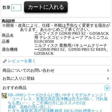
数量
商品説明
※開発・改良により、仕様・外観は予告なく変更する場合が
あります。あらかじめご了承ください。
ニルフィスク GD930 PRO S2・GD5BACK
商品名
用 テレスコピックチューブ アルミニウム
品番
0118130500
ニルフィスク 業務用バキュームクリーナ
適合機種
ーGD930 PRO S2、GD930 PRO S2 HEPA、
GD5BACK
レビューを書く
商品についてのお問い合わせ
お気に入りに登録
おすすめ商品
HK-1890シリーズがさらに使いやすくモデルチェンジ！
「コードレス・充電式高圧洗浄機は圧力が弱い、汚れ落
ちも悪い‥」とご不満の方におススメの1台
黄砂、花粉の洗い流しに
ヒダカ 家庭用 高圧洗浄機 静音 HKN-2090 標準セット