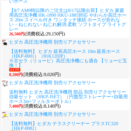
いホース
【8/7 AM9時以降のご注文は8/17以降出荷】ヒダカ 家庭
用高圧洗浄機 HK-1890 HKU-1885対応 やわらか高圧ホー
ス 20m スイベル付き ワンタッチ接続 ホースが折れな
い・ねじれない ねじれ解消 柔軟 ソフトタイプ ライトグ
レー
(消費税込:29,150円)
26,500円
ヒダカ 高圧洗浄機用 別売りアクセサリー
【送料無料】 ヒダカ 延長高圧ホース 10m 延長ホース
（HKP-0001）（81K120JP）
※京セラ（リョービ）高圧洗浄機にも適合 【リョービ互
換！】
(消費税込:9,020円)
8,200円
ヒダカ 高圧洗浄機用 別売りアクセサリー
送料無料 ヒダカ 高圧洗浄機用 部品 別売りアクセサリー
自吸セット （HKP-JSET）（円盤型ストレーナー+自吸用
ホース3m+フィルターボトル）
(消費税込:8,140円)
7,400円
ヒダカ 高圧洗浄機用 別売りアクセサリー
【送料無料】ヒダカ テラスクリーナー プラスTC320
（HKP-0082）