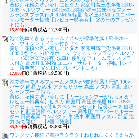
黄砂、花粉の洗い流しに
ヒダカ 家庭用高圧洗浄機 HKU-
1885 ヘルツフリー (50Hz60Hz共有)洗車に便利なフォー
ムランスプラス付き 8.5MPa 軽量 高水圧8.5MPa ユニバー
サルモーター搭載【レビュー特典有】 父の日のプレゼン
トにも♪
(消費税込:17,380円)
15,800円
泡で洗車できるフォームノズルが標準付属！延長ホー
ス・ウォッシュブラシ付きセット
黄砂、花粉の洗い流しに
ヒダカ 家庭用高圧洗浄機 HKU-
1885 2点セット(延長ホース+ウォッシュブラシ) ヘルツフ
リー (50Hz60Hz共有) 洗車に便利なフォームランスプラ
ス付き 高水圧8.5MPa ユニバーサルモーター搭載【レビ
ュー特典有】 父の日のプレゼントにも♪
(消費税込:19,580円)
17,800円
泡で洗車できるフォームノズルが標準付属！掃除 100v
パーツ 簡易 ため水 アクセサリー 高圧 ノズル 電動 強い
シャンプー 手持ち
黄砂、花粉の洗い流しに
【カーシャンプーがもらえる！
レビュー特典有】ヒダカ 家庭用 高圧洗浄機 HKU-1885
アクセサリー6点付きスペシャルセット 延長ホース 自吸
セット 配管清掃 ヘルツフリー 高水圧 ユニバーサルモー
ター 日高産業 コンパクト 車 洗車 家庭用 ノズル 部品 強
力 持ち運び 【2個口発送】
(消費税込:38,830円)
35,300円
ワンタッチ接続で着脱ラクラク！ねじれにくくて柔らか