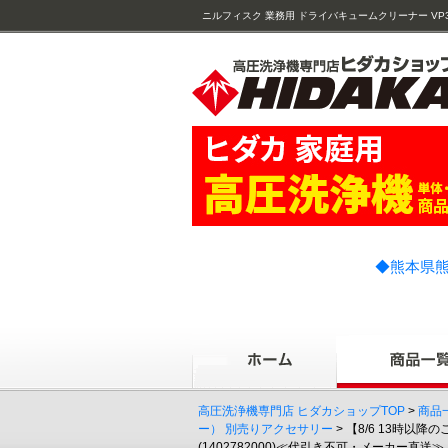
ニルフィスク 業務用 ドライバキュームクリーナー VP300 eco 
◆熊本県熊
高圧洗浄機専門店 ヒダカショップTOP
>
商品
ー） 別売りアクセサリー
> 【8/6 13時以
(1402782000)≪代引き不可・メーカー直送≫