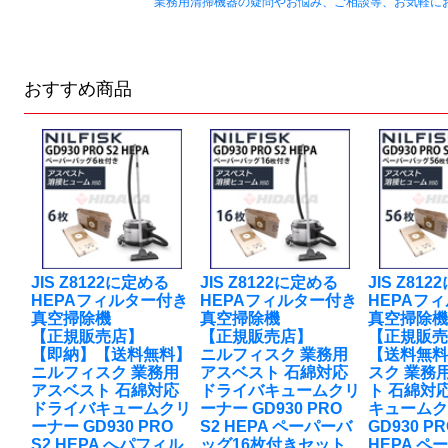
業務用清掃機器の疑問やお悩み、ご相談等、お気軽に
おすすめ商品
JIS Z8122に定める
JIS Z8122に定める
JIS Z81
HEPAフィルター付き
HEPAフィルター付き
HEPAフ
真空掃除機
真空掃除機
真空掃除
【正規販売店】
【正規販売店】
【正規販
【即納】【送料無料】
ニルフィスク 業務用
【送料無
ニルフィスク 業務用
アスベスト 石綿対応
スク 業務
アスベスト 石綿対応
ドライバキュームクリ
ト 石綿対
ドライバキュームクリ
ーナー GD930 PRO
キューム
ーナー GD930 PRO
S2 HEPA ペーパーバ
GD930 PR
S2 HEPA へパフィル
ッグ16枚付きセット
HEPA 