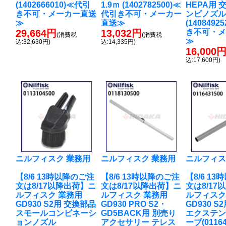
(1402666010)≪代引
1.9ｍ (1402782500)≪
HEPA用 
き不可・メーカー直送
代引き不可・メーカー
ンビノズ
≫
直送≫
(1408492
29,664円
13,032円
き不可・
(消費税
(消費税
≫
込:32,630円)
込:14,335円)
16,000
込:17,600円)
ニルフィスク 業務用
ニルフィスク 業務用
ニルフィス
【8/6 13時以降のご注
【8/6 13時以降のご注
【8/6 1
文は8/17以降出荷】ニ
文は8/17以降出荷】ニ
文は8/17
ルフィスク 業務用
ルフィスク 業務用
ルフィスク
GD930 S2用 交換部品
GD930 PRO S2・
GD930 S
スモールコンビネーシ
GD5BACK用 別売り
エクステ
ョンノズル
アクセサリー テレス
ーブ(01164