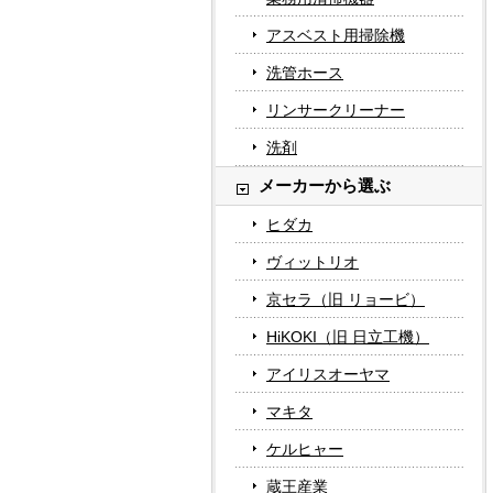
アスベスト用掃除機
洗管ホース
リンサークリーナー
洗剤
メーカーから選ぶ
ヒダカ
ヴィットリオ
京セラ（旧 リョービ）
HiKOKI（旧 日立工機）
アイリスオーヤマ
マキタ
ケルヒャー
蔵王産業