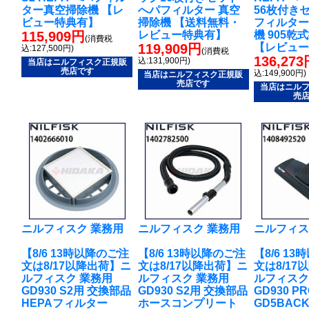
ター真空掃除機 【レ
へパフィルター 真空
56枚付き
ビュー特典有】
掃除機 【送料無料・
フィルター
115,909円
レビュー特典有】
機 905乾
(消費税
119,909円
【レビュ
込:127,500円)
(消費税
136,27
込:131,900円)
当店はニルフィスク正規販
売店です
込:149,900円)
当店はニルフィスク正規販
売店です
当店はニル
売
ニルフィスク 業務用
ニルフィスク 業務用
ニルフィス
【8/6 13時以降のご注
【8/6 13時以降のご注
【8/6 1
文は8/17以降出荷】ニ
文は8/17以降出荷】ニ
文は8/17
ルフィスク 業務用
ルフィスク 業務用
ルフィスク
GD930 S2用 交換部品
GD930 S2用 交換部品
GD930 P
HEPAフィルター
ホースコンプリート
GD5BACK