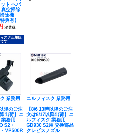
セット へパ
 真空掃除
式掃除機
ー特典有】
3円
(消費税
フィスク正規販
店です
ク 業務用
ニルフィスク 業務用
3時以降のご注
【8/6 13時以降のご注
以降出荷】ニ
文は8/17以降出荷】ニ
 業務用
ルフィスク 業務用
RO S2・
GD930 S2用 交換部品
・VP500R
クレビスノズル