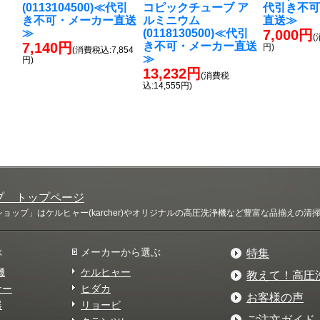
(0113104500)≪代引
コピックチューブ ア
代引き不
き不可・メーカー直送
ルミニウム
直送≫
≫
(0118130500)≪代引
7,000円
(
7,140円
き不可・メーカー直送
円)
(消費税込:7,854
≫
円)
13,232円
(消費税
込:14,555円)
プ トップページ
ップ」はケルヒャー(karcher)やオリジナルの高圧洗浄機など豊富な品揃えの
ぶ
メーカーから選ぶ
特集
機
ケルヒャー
教えて！高圧
ナー
ヒダカ
お客様の声
器
リョービ
ご注文ガイド