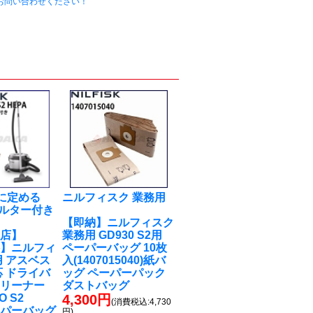
お問い合わせください！
22に定める
ニルフィスク 業務用
ィルター付き
機
【即納】ニルフィスク
売店】
業務用 GD930 S2用
料】ニルフィ
ペーパーバッグ 10枚
用 アスベス
入(1407015040)紙バ
応 ドライバ
ッグ ペーパーパック
クリーナー
ダストバッグ
O S2
4,300円
(消費税込:4,730
ペーパーバッグ
円)