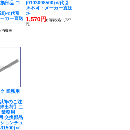
交換部品 コ
(0103098500)≪代引
ル
き不可・メーカー直送
520)≪代引
≫
メーカー直送
1,570円
(消費税込:1,727
円)
円
(消費税
ク 業務用
3時以降のご注
以降出荷】ニ
 業務用
2用 交換部品
ンションチュ
31500)≪