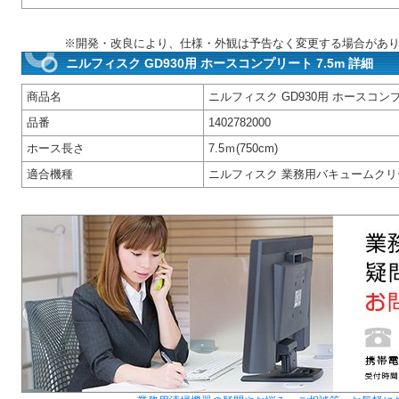
※開発・改良により、仕様・外観は予告なく変更する場合があ
ニルフィスク GD930用 ホースコンプリート 7.5m 詳細
商品名
ニルフィスク GD930用 ホースコン
品番
1402782000
ホース長さ
7.5ｍ(750cm)
適合機種
ニルフィスク 業務用バキュームクリーナーG