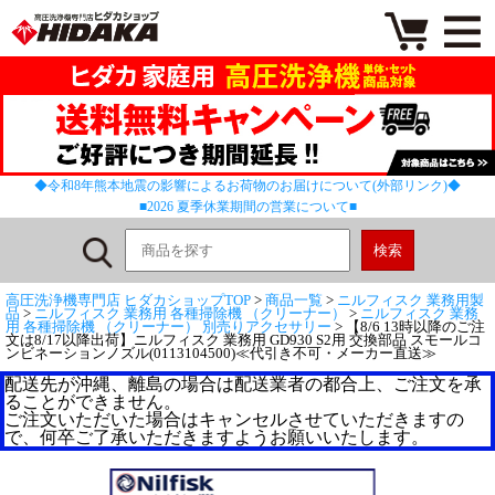
◆令和8年熊本地震の影響によるお荷物のお届けについて(外部リンク)◆
■2026 夏季休業期間の営業について■
高圧洗浄機専門店 ヒダカショップTOP
>
商品一覧
>
ニルフィスク 業務用製
品
>
ニルフィスク 業務用 各種掃除機 （クリーナー）
>
ニルフィスク 業務
用 各種掃除機 （クリーナー） 別売りアクセサリー
> 【8/6 13時以降のご注
文は8/17以降出荷】ニルフィスク 業務用 GD930 S2用 交換部品 スモールコ
ンビネーションノズル(0113104500)≪代引き不可・メーカー直送≫
配送先が沖縄、離島の場合は配送業者の都合上、ご注文を承
ることができません。
ご注文いただいた場合はキャンセルさせていただきますの
で、何卒ご了承いただきますようお願いいたします。