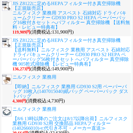
JIS Z8122に定めるHEPAフィルター付き真空掃除機
【正規販売店】
ニルフィスク 業務用 アスベスト 石綿対応 ドライバキ
ュームクリーナー GD930 PRO S2 HEPA ペーパーバッ
グ16枚付きセット へパフィルター 真空掃除機 【送料無
料・レビュー特典有】
(消費税込:131,900円)
119,909円
JIS Z8122に定めるHEPAフィルター付き真空掃除機
【正規販売店】
【送料無料】ニルフィスク 業務用 アスベスト 石綿対応
ドライバキュームクリーナー GD930 PRO S2 HEPA ペ
ーパーバッグ56枚付きセット へパフィルター 真空掃除
機 905乾式掃除機 【レビュー特典有】
(消費税込:149,900円)
136,273円
ニルフィスク 業務用
【即納】ニルフィスク 業務用 GD930 S2用 ペーパーバ
ッグ 10枚入(1407015040)紙バッグ ペーパーパック ダス
トバッグ
(消費税込:4,730円)
4,300円
ニルフィスク 業務用
【8/6 13時以降のご注文は8/17以降出荷】ニルフィスク
業務用 GD930 S2用 交換部品 HEPAフィルター
(1402666010)≪代引き不可・メーカー直送≫
(消費税込:32,630円)