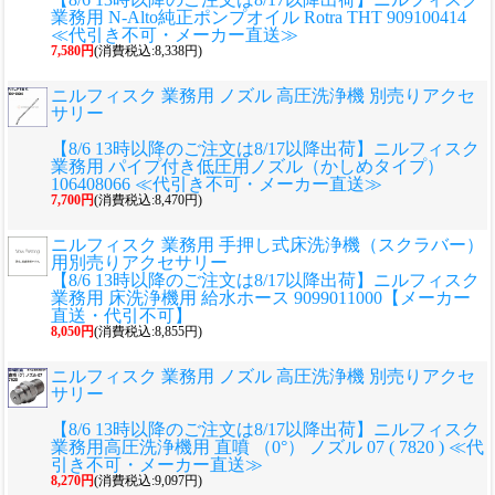
業務用 N-Alto純正ポンプオイル Rotra THT 909100414
≪代引き不可・メーカー直送≫
7,580円
(消費税込:8,338円)
ニルフィスク 業務用 ノズル 高圧洗浄機 別売りアクセ
サリー
【8/6 13時以降のご注文は8/17以降出荷】ニルフィスク
業務用 パイプ付き低圧用ノズル（かしめタイプ）
106408066 ≪代引き不可・メーカー直送≫
7,700円
(消費税込:8,470円)
ニルフィスク 業務用 手押し式床洗浄機（スクラバー）
用別売りアクセサリー
【8/6 13時以降のご注文は8/17以降出荷】ニルフィスク
業務用 床洗浄機用 給水ホース 9099011000【メーカー
直送・代引不可】
8,050円
(消費税込:8,855円)
ニルフィスク 業務用 ノズル 高圧洗浄機 別売りアクセ
サリー
【8/6 13時以降のご注文は8/17以降出荷】ニルフィスク
業務用高圧洗浄機用 直噴 （0°） ノズル 07 ( 7820 ) ≪代
引き不可・メーカー直送≫
8,270円
(消費税込:9,097円)