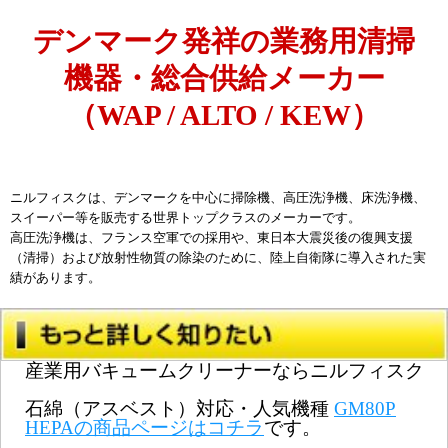
デンマーク発祥の業務用清掃
機器・総合供給メーカー
（WAP / ALTO / KEW）
ニルフィスクは、デンマークを中心に掃除機、高圧洗浄機、床洗浄機、
スイーパー等を販売する
世界トップクラスのメーカー
です。
高圧洗浄機は、フランス空軍での採用や、東日本大震災後の復興支援
（清掃）および放射性物質の除染のために、陸上自衛隊に導入された実
績があります。
産業用バキュームクリーナーならニルフィスク
石綿（アスベスト）対応・人気機種
GM80P
HEPAの商品ページはコチラ
です。