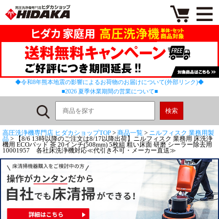
◆令和8年熊本地震の影響によるお荷物のお届けについて(外部リンク)◆
■2026 夏季休業期間の営業について■
高圧洗浄機専門店 ヒダカショップTOP
>
商品一覧
>
ニルフィスク 業務用製
品
> 【8/6 13時以降のご注文は8/17以降出荷】ニルフィスク 業務用 床洗浄
機用 ECOパッド 茶 20インチ(508mm) 5枚組 粗い床面 研磨 シーラー除去用
10001957 各社床洗浄機対応≪代引き不可・メーカー直送≫