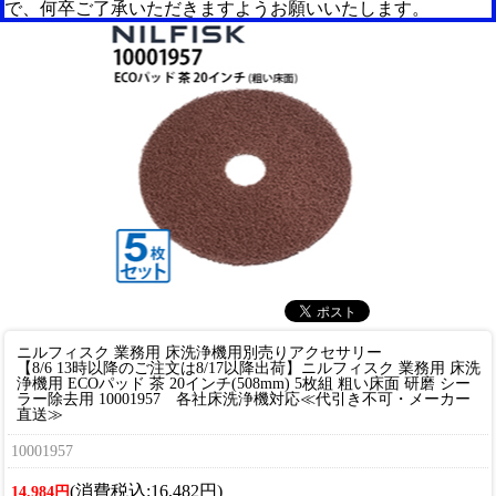
で、何卒ご了承いただきますようお願いいたします。
ニルフィスク 業務用 床洗浄機用別売りアクセサリー
【8/6 13時以降のご注文は8/17以降出荷】ニルフィスク 業務用 床洗
浄機用 ECOパッド 茶 20インチ(508mm) 5枚組 粗い床面 研磨 シー
ラー除去用 10001957 各社床洗浄機対応≪代引き不可・メーカー
直送≫
10001957
(消費税込:16,482円)
14,984円