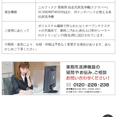
ニルフィスク 業務用 自走式床洗浄機(スクラバー)
適合機種
SC500(9087401020)ほか、20インチパッドが使える各
社床洗浄機
ポリエステル繊維で作られたセミオープンテクスチ
ご使用にあたって
ャの不織布で、磨耗し汚れた床仕上げ剤やシーラー
のストリッピング(除去)用に設計されています。
※開発・改良により、仕様・外観は予告なく変更する場合があります。あら
かじめご了承ください。