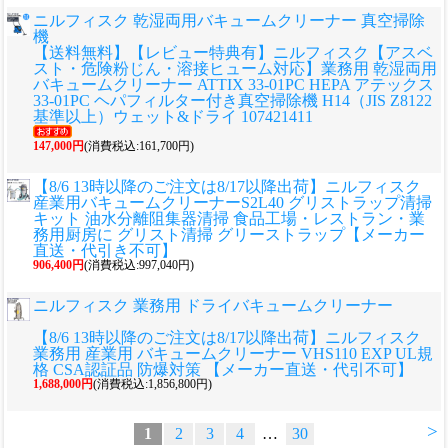
ニルフィスク 乾湿両用バキュームクリーナー 真空掃除
機
【送料無料】【レビュー特典有】ニルフィスク【アスベ
スト・危険粉じん・溶接ヒューム対応】業務用 乾湿両用
バキュームクリーナー ATTIX 33-01PC HEPA アテックス
33-01PC ヘパフィルター付き真空掃除機 H14（JIS Z8122
基準以上）ウェット&ドライ 107421411
147,000円
(消費税込:161,700円)
【8/6 13時以降のご注文は8/17以降出荷】ニルフィスク
産業用バキュームクリーナーS2L40 グリストラップ清掃
キット 油水分離阻集器清掃 食品工場・レストラン・業
務用厨房に グリスト清掃 グリーストラップ【メーカー
直送・代引き不可】
906,400円
(消費税込:997,040円)
ニルフィスク 業務用 ドライバキュームクリーナー
【8/6 13時以降のご注文は8/17以降出荷】ニルフィスク
業務用 産業用 バキュームクリーナー VHS110 EXP UL規
格 CSA認証品 防爆対策 【メーカー直送・代引不可】
1,688,000円
(消費税込:1,856,800円)
>
1
2
3
4
…
30