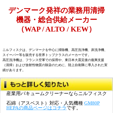
デンマーク発祥の業務用清掃
機器・総合供給メーカー
（WAP / ALTO / KEW）
ニルフィスクは、デンマークを中心に掃除機、高圧洗浄機、床洗浄機、
スイーパー等を販売する
世界トップクラスのメーカー
です。
高圧洗浄機は、フランス空軍での採用や、東日本大震災後の復興支援
（清掃）および放射性物質の除染のために、陸上自衛隊に導入された実
績があります。
産業用バキュームクリーナーならニルフィスク
石綿（アスベスト）対応・人気機種
GM80P
HEPAの商品ページはコチラ
です。