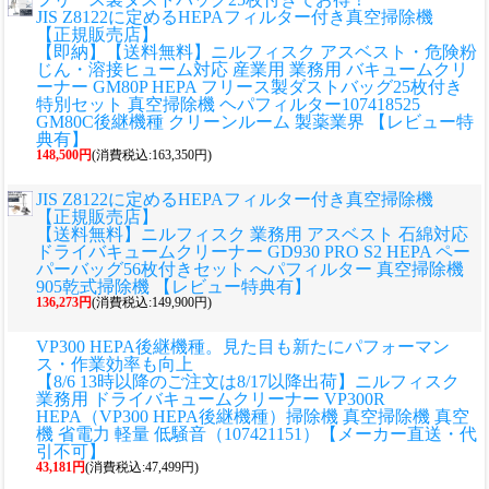
JIS Z8122に定めるHEPAフィルター付き真空掃除機
【正規販売店】
【即納】【送料無料】ニルフィスク アスベスト・危険粉
じん・溶接ヒューム対応 産業用 業務用 バキュームクリ
ーナー GM80P HEPA フリース製ダストバッグ25枚付き
特別セット 真空掃除機 ヘパフィルター107418525
GM80C後継機種 クリーンルーム 製薬業界 【レビュー特
典有】
148,500円
(消費税込:163,350円)
JIS Z8122に定めるHEPAフィルター付き真空掃除機
【正規販売店】
【送料無料】ニルフィスク 業務用 アスベスト 石綿対応
ドライバキュームクリーナー GD930 PRO S2 HEPA ペー
パーバッグ56枚付きセット へパフィルター 真空掃除機
905乾式掃除機 【レビュー特典有】
136,273円
(消費税込:149,900円)
VP300 HEPA後継機種。見た目も新たにパフォーマン
ス・作業効率も向上
【8/6 13時以降のご注文は8/17以降出荷】ニルフィスク
業務用 ドライバキュームクリーナー VP300R
HEPA（VP300 HEPA後継機種）掃除機 真空掃除機 真空
機 省電力 軽量 低騒音（107421151）【メーカー直送・代
引不可】
43,181円
(消費税込:47,499円)