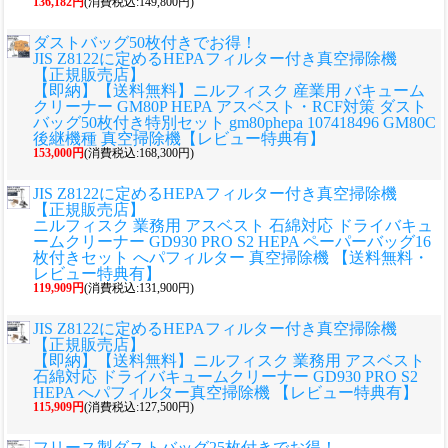
136,182円
(消費税込:149,800円)
ダストバッグ50枚付きでお得！
JIS Z8122に定めるHEPAフィルター付き真空掃除機
【正規販売店】
【即納】【送料無料】ニルフィスク 産業用 バキューム
クリーナー GM80P HEPA アスベスト・RCF対策 ダスト
バッグ50枚付き特別セット gm80phepa 107418496 GM80C
後継機種 真空掃除機【レビュー特典有】
153,000円
(消費税込:168,300円)
JIS Z8122に定めるHEPAフィルター付き真空掃除機
【正規販売店】
ニルフィスク 業務用 アスベスト 石綿対応 ドライバキュ
ームクリーナー GD930 PRO S2 HEPA ペーパーバッグ16
枚付きセット へパフィルター 真空掃除機 【送料無料・
レビュー特典有】
119,909円
(消費税込:131,900円)
JIS Z8122に定めるHEPAフィルター付き真空掃除機
【正規販売店】
【即納】【送料無料】ニルフィスク 業務用 アスベスト
石綿対応 ドライバキュームクリーナー GD930 PRO S2
HEPA へパフィルター真空掃除機 【レビュー特典有】
115,909円
(消費税込:127,500円)
フリース製ダストバッグ25枚付きでお得！