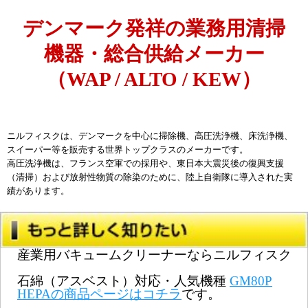
デンマーク発祥の業務用清掃
機器・総合供給メーカー
（WAP / ALTO / KEW）
ニルフィスクは、デンマークを中心に掃除機、高圧洗浄機、床洗浄機、
スイーパー等を販売する
世界トップクラスのメーカー
です。
高圧洗浄機は、フランス空軍での採用や、東日本大震災後の復興支援
（清掃）および放射性物質の除染のために、陸上自衛隊に導入された実
績があります。
産業用バキュームクリーナーならニルフィスク
石綿（アスベスト）対応・人気機種
GM80P
HEPAの商品ページはコチラ
です。