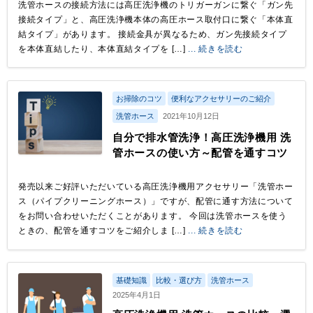
洗管ホースの接続方法には高圧洗浄機のトリガーガンに繋ぐ「ガン先
接続タイプ」と、高圧洗浄機本体の高圧ホース取付口に繋ぐ「本体直
結タイプ」があります。 接続金具が異なるため、ガン先接続タイプ
を本体直結したり、本体直結タイプを […]
... 続きを読む
お掃除のコツ
便利なアクセサリーのご紹介
洗管ホース
2021年10月12日
自分で排水管洗浄！高圧洗浄機用 洗
管ホースの使い方～配管を通すコツ
発売以来ご好評いただいている高圧洗浄機用アクセサリー「洗管ホー
ス（パイプクリーニングホース）」ですが、配管に通す方法について
をお問い合わせいただくことがあります。 今回は洗管ホースを使う
ときの、配管を通すコツをご紹介しま […]
... 続きを読む
基礎知識
比較・選び方
洗管ホース
2025年4月1日