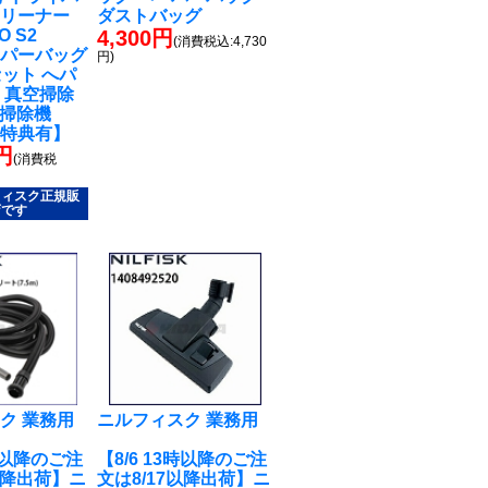
クリーナー
ダストバッグ
O S2
4,300円
(消費税込:4,730
ペーパーバッグ
円)
セット へパ
 真空掃除
式掃除機
ー特典有】
3円
(消費税
フィスク正規販
店です
ク 業務用
ニルフィスク 業務用
3時以降のご注
【8/6 13時以降のご注
以降出荷】ニ
文は8/17以降出荷】ニ