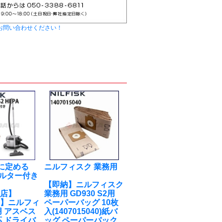
お問い合わせください！
22に定める
ニルフィスク 業務用
ィルター付き
機
【即納】ニルフィスク
売店】
業務用 GD930 S2用
料】ニルフィ
ペーパーバッグ 10枚
用 アスベス
入(1407015040)紙バ
応 ドライバ
ッグ ペーパーパック