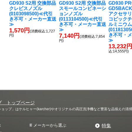
GD930 S2用 交換部品
GD930 S2用 交換部品
GD930 P
クレビスノズル
スモールコンビネーシ
GD5BAC
(0103098500)≪代引
ョンノズル
アクセサリ
き不可・メーカー直送
(0113104500)≪代引
コピックチ
≫
き不可・メーカー直送
ルミニウ
1,570円
≫
(0118130
(消費税込:1,727
7,140円
き不可・
円)
(消費税込:7,854
≫
円)
13,232
込:14,555円)
プ トップページ
ップ」はケルヒャー(karcher)やオリジナルの高圧洗浄機など豊富な品揃えの
ぶ
メーカーから選ぶ
特集