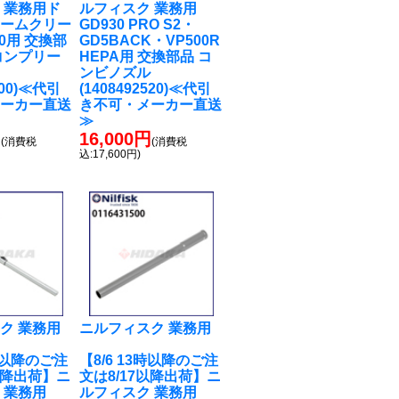
 業務用ド
ルフィスク 業務用
ュームクリー
GD930 PRO S2・
30用 交換部
GD5BACK・VP500R
コンプリー
HEPA用 交換部品 コ
ンビノズル
000)≪代引
(1408492520)≪代引
メーカー直送
き不可・メーカー直送
≫
円
16,000円
(消費税
(消費税
込:17,600円)
ク 業務用
ニルフィスク 業務用
3時以降のご注
【8/6 13時以降のご注
以降出荷】ニ
文は8/17以降出荷】ニ
 業務用
ルフィスク 業務用