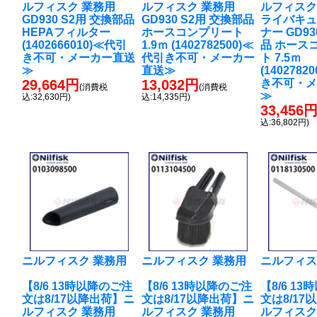
ルフィスク 業務用
ルフィスク 業務用
ルフィスク
GD930 S2用 交換部品
GD930 S2用 交換部品
ライバキ
HEPAフィルター
ホースコンプリート
ナー GD9
(1402666010)≪代引
1.9ｍ (1402782500)≪
品 ホース
き不可・メーカー直送
代引き不可・メーカー
ト 7.5ｍ
≫
直送≫
(1402782
29,664円
13,032円
き不可・
(消費税
(消費税
≫
込:32,630円)
込:14,335円)
33,456
込:36,802円)
ニルフィスク 業務用
ニルフィスク 業務用
ニルフィス
【8/6 13時以降のご注
【8/6 13時以降のご注
【8/6 1
文は8/17以降出荷】ニ
文は8/17以降出荷】ニ
文は8/17
ルフィスク 業務用
ルフィスク 業務用
ルフィスク