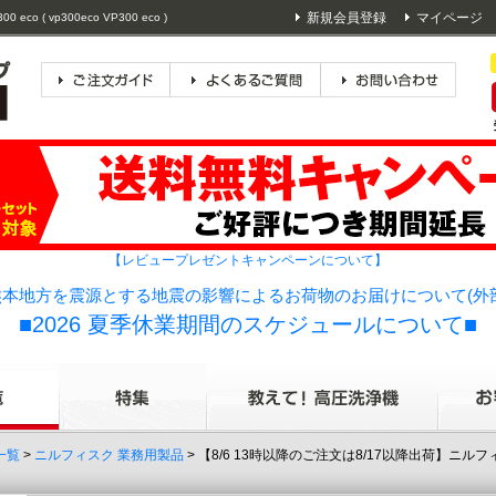
新規会員登録
マイページ
( vp300eco VP300 eco )
【レビュープレゼントキャンペーンについて】
本地方を震源とする地震の影響によるお荷物のお届けについて(外
■2026 夏季休業期間のスケジュールについて■
一覧
>
ニルフィスク 業務用製品
> 【8/6 13時以降のご注文は8/17以降出荷】ニル