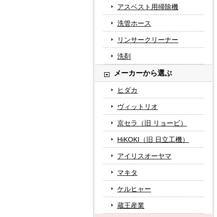
アスベスト用掃除機
洗管ホース
リンサークリーナー
洗剤
メーカーから選ぶ
ヒダカ
ヴィットリオ
京セラ（旧 リョービ）
HiKOKI（旧 日立工機）
アイリスオーヤマ
マキタ
ケルヒャー
蔵王産業