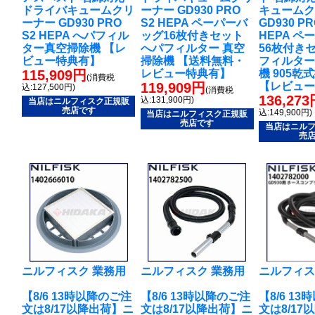
ドライバキュームクリ
ーナー GD930 PRO
キューム
ーナー GD930 PRO
S2 HEPA ペーパーバ
GD930 PR
S2 HEPA へパフィル
ッグ16枚付きセット
HEPA 
ター真空掃除機 【レ
へパフィルター 真空
56枚付き
ビュー特典有】
掃除機 【送料無料・
フィルター
115,909円
レビュー特典有】
機 905乾
(消費税
119,909円
【レビュ
込:127,500円)
(消費税
136,27
込:131,900円)
当店はニルフィスク正規販
売店です
込:149,900円)
当店はニルフィスク正規販
売店です
当店はニル
売
ニルフィスク 業務用
ニルフィスク 業務用
ニルフィス
【8/6 13時以降のご注
【8/6 13時以降のご注
【8/6 1
文は8/17以降出荷】ニ
文は8/17以降出荷】ニ
文は8/17