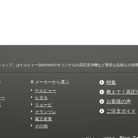
ップ」はケルヒャー(karcher)やオリジナルの高圧洗浄機など豊富な品揃えの
ぶ
メーカーから選ぶ
特集
ケルヒャー
教えて！高圧
ナー
ヒダカ
お客様の声
器
リョービ
ご注文ガイド
クランツレ
蔵王産業
その他