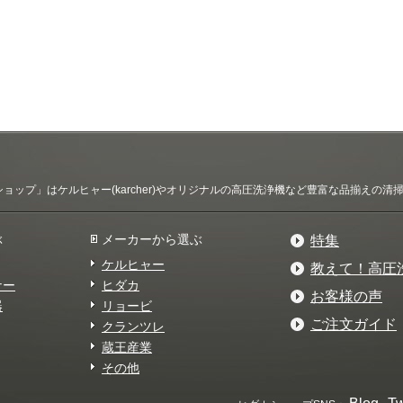
ップ」はケルヒャー(karcher)やオリジナルの高圧洗浄機など豊富な品揃えの
ぶ
メーカーから選ぶ
特集
ケルヒャー
教えて！高圧
ナー
ヒダカ
お客様の声
器
リョービ
ご注文ガイド
クランツレ
蔵王産業
その他