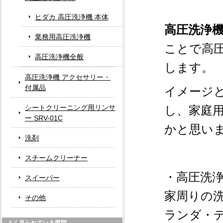
ヒダカ 高圧洗浄機 本体
高圧洗浄
業務用高圧洗浄機
ことで高
高圧洗浄機全般
します。
高圧洗浄機 アクセサリー・
付属品
イメージ
シートクリーニング用リンサ
し、家庭
ー SRV-01C
かと思い
洗剤
スチームクリーナー
・高圧洗
スイーパー
家周りの
その他
ランダ・