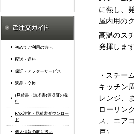
に熱し、発
屋内用の
高温のス
発揮しま
初めてご利用の方へ
配送・送料
保証・アフターサービス
・スチー
返品・交換
キッチン
(見積書・請求書)領収証の発
レンジ、
行
ローリン
FAX注文・見積書ダウンロー
ス、エア
ド
戸）、
個人情報の取り扱い