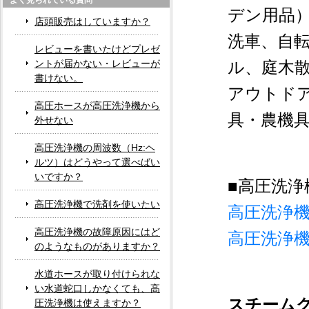
よく見られている質問
デン用品
店頭販売はしていますか？
洗車、自
レビューを書いたけどプレゼ
ントが届かない・レビューが
ル、庭木
書けない。
アウトド
高圧ホースが高圧洗浄機から
具・農機
外せない
高圧洗浄機の周波数（Hz:ヘ
ルツ）はどうやって選べばい
いですか？
■高圧洗
高圧洗浄機で洗剤を使いたい
高圧洗浄
高圧洗浄機の故障原因にはど
高圧洗浄
のようなものがありますか？
水道ホースが取り付けられな
い水道蛇口しかなくても、高
スチーム
圧洗浄機は使えますか？