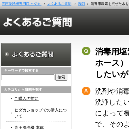
高圧洗浄機専門店 ヒダカ
›
よくあるご質問
›
洗剤
›
消毒用塩素を混ぜた水を
消毒用塩
ホース）
キーワードで検索する
したいが
検
索:
洗剤や消
カテゴリから質問を探す
ご購入の前に
洗浄した
ヒダカショップでの購入につ
によって
いて
で、その
高圧洗浄機 本体