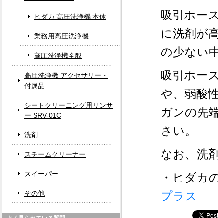
吸引ホー
ヒダカ 高圧洗浄機 本体
に洗剤が
業務用高圧洗浄機
の少ない
高圧洗浄機全般
吸引ホー
高圧洗浄機 アクセサリー・
付属品
や、弱酸
シートクリーニング用リンサ
ガンの先
ー SRV-01C
さい。
洗剤
なお、洗
スチームクリーナー
スイーパー
・ヒダカ
その他
プラス