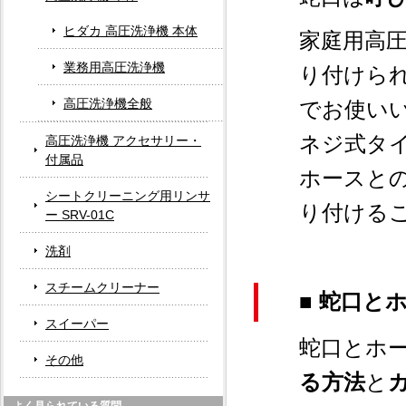
ヒダカ 高圧洗浄機 本体
家庭用高圧
業務用高圧洗浄機
り付けられ
高圧洗浄機全般
でお使い
ネジ式タ
高圧洗浄機 アクセサリー・
付属品
ホースと
シートクリーニング用リンサ
り付ける
ー SRV-01C
洗剤
スチームクリーナー
■ 蛇口と
スイーパー
蛇口とホ
その他
る方法
と