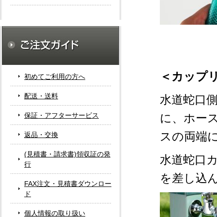
＜カップ
初めてご利用の方へ
配送・送料
水道蛇口
保証・アフターサービス
に、ホー
スの両端
返品・交換
(見積書・請求書)領収証の発
水道蛇口
行
を差し込
FAX注文・見積書ダウンロー
ド
個人情報の取り扱い