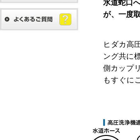
水道蛇口
が、一度
ヒダカ高
ング共に
側カップ
もすぐに