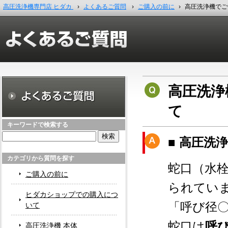
高圧洗浄機専門店 ヒダカ
›
よくあるご質問
›
ご購入の前に
›
高圧洗浄機でご
高圧洗浄
て
キーワードで検索する
検
■ 高圧洗
索:
カテゴリから質問を探す
蛇口（水
ご購入の前に
られてい
ヒダカショップでの購入につ
「呼び径
いて
蛇口は
呼び
高圧洗浄機 本体