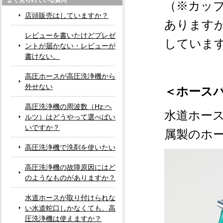
よく見られている質問
（※カッ
店頭販売はしていますか？
あります
レビューを書いたけどプレゼ
していま
ントが届かない・レビューが
書けない。
高圧ホースが高圧洗浄機から
外せない
＜ホース
高圧洗浄機の周波数（Hz:ヘ
水道ホー
ルツ）はどうやって選べばい
いですか？
属製のホ
高圧洗浄機で洗剤を使いたい
高圧洗浄機の故障原因にはど
のようなものがありますか？
水道ホースが取り付けられな
い水道蛇口しかなくても、高
圧洗浄機は使えますか？