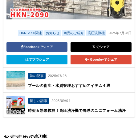
HKN-2090関連
お知らせ
商品のご紹介
高圧洗浄機
2025年7月28日
Facebookでシェア
でシェア
はてブでシェア
Google+でシェア
前の記事
2025/07/28
プールの衛生・水質管理おすすめアイテム４選
新しい記事
2025/09/04
時短＆効果抜群！高圧洗浄機で野球のユニフォーム洗浄
おすすめの記事