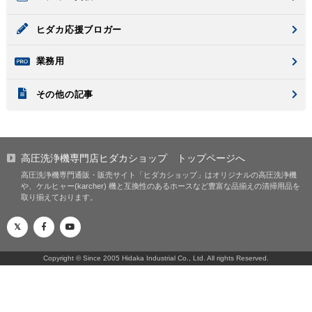
ヒダカ応援ブロガー
業務用
その他の記事
高圧洗浄機専門店ヒダカショップ
トップページへ
高圧洗浄機専門通販・販売サイト「ヒダカショップ」はオリジナルの高圧洗浄機
や、ケルヒャー(karcher) 機と互換性のあるホースなど豊富な品揃えの清掃用品を
取り揃えております。
Copyright © Since 2005 Hidaka Industrial Co., Ltd.
All rights Reserved.