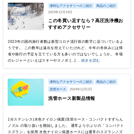
便利なアクセサリーのご紹介
商品のご紹介
2023年12月19日
この冬買い足すなら？高圧洗浄機お
すすめアクセサリー
2023年の国内旅行者数は新型コロナ流行前の数字に近づいているよ
うです。 この数年は遠出を控えていたけれど、今年の冬休みには帰
省や旅行の予定を立てている方も多いのではないでしょうか。 冬場
のレジャーといえばスキーやスノボ […]
... 続きを読む
便利なアクセサリーのご紹介
商品のご紹介
洗管ホース
2024年12月2日
洗管ホース新製品情報
1分ステンレス(水色ナイロン保護)洗管ホース・コンパクトすずらん
ノズル の取り扱いを開始しました。 通常より小ぶりの「コンパクト
スズラン」を採用 水色ナイロン保護ホースには通常のスズランノズ