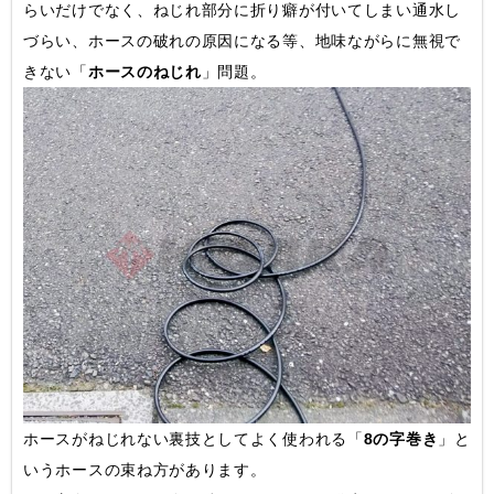
らいだけでなく、ねじれ部分に折り癖が付いてしまい通水し
づらい、ホースの破れの原因になる等、地味ながらに無視で
きない「
ホースのねじれ
」問題。
ホースがねじれない裏技としてよく使われる「
8の字巻き
」と
いうホースの束ね方があります。