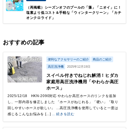
（再掲載）シーズンオフのプールの「藻」「ニオイ」に！
塩素より低コスト＆手軽な「ウィンタークリーン」「カチ
オンクロライド」
おすすめの記事
便利なアクセサリーのご紹介
商品のご紹介
高圧洗浄機
2025年12月19日
スイベル付きでねじれ解消！ヒダカ
家庭用高圧洗浄機用「やわらか高圧
ホース」
2025/12/18 HKN-2090対応 やわらか高圧ホースのリンクを追加
し、一部内容を修正しました 「ホースがねじれる」「硬い」「取り
回しやすいホースが欲しい」 …高圧洗浄機を使用していると一度は
感じるこんなお悩みを […]
... 続きを読む