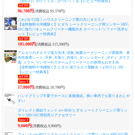
（pH13.2）20リットル」がついてくる【レビュー特典有】
86,700円
(消費税込:95,370円)
これ1台で2役！ハウスクリーニング業の方にオススメ
【送料無料※沖縄除く】ヒダカ シートクリーニング用リンサー SRV-
01C 強力バキュームクリーナー機能付き カーペット/ソファー洗浄セ
ット【レビュー特典有】
105,000円
(消費税込:115,500円)
アルカリのチカラで強力洗浄_消臭_除菌カークリーニング業務用 車
内布座席シート_天井_天張り_内張り_ダッシュボード_ボディ_ガラス
面_ミラー_リンサーやスチームクリーナーとの併用もおすすめ
【送料無料※沖縄除く】ヒダカ 強アルカリ電解水（ｐH13.2）20L
【レビュー特典有】
17,000円
(消費税込:18,700円)
ハンドグリップ不要でホースに直接接続。狭い車内でも取りまわしや
すい
ダイレクト接続ウォンド srv-0030 ヒダカ シートクリーニング用リン
サー SRV-01C用別売りアクセサリー
9,000円
(消費税込:9,900円)
ウォンド srv-0017 ヒダカ シートクリーニング用リンサー SRV-01C用