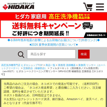
◆令和8年熊本地震の影響によるお荷物のお届けについて(外部リンク)◆
■2026 夏季休業期間の営業について■
高圧洗浄機専門店 ヒダカショップTOP
>
商品一覧
>
業務用 清掃機器
>
業務用 リンサー（カーペ
ットクリーナー）
>
交換部品（補修部品）
> フィルターキット（清水吸水ノズル先取付用）
（srv-0027） ヒダカ シートクリーニング用リンサー SRV-01C用 補修部品 交換部品【ネコポス
可】
当商品のみのご注文の場合、ネコポスでの発送が可能です。（送料550円）
ご希望の場合は、
「ネコポス発送希望」
と通信欄にご入力ください。注文確
認後、送料を修正させていただきます。
※ポスト投函のため、日時指定はできません
※お支払いはクレジットカード決済、銀行振込、Amazonペイ、楽天ペイ、の
みとなります（代金引換不可）