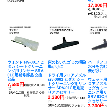
有】
込:95,370円)
17,000
込:18,700円)
pH13.2強
剤なしの
ウォンド srv-0017 ヒ
床の乾いたゴミの掃除
ハードフ
ダカ シートクリーニ
機がけに
水分を含
ング用リンサー SRV-
機がけに
01C用補修部品 交換
ドライ用フロアノズル
部品
srv-0001 ヒダカ シー
ウェット
7,580円
トクリーニング用リン
ロアノズル s
(消費税込:8,338
サー SRV-01C用別売
ヒダカ シ
円)
りアクセサリー
ニング用
SRV-01C用 補修部品 交換
部品
2,380円
SRV-01
(消費税込:2,618
クセサリ
円)
3,300円
SRV-01C用別売りアクセサリ
(