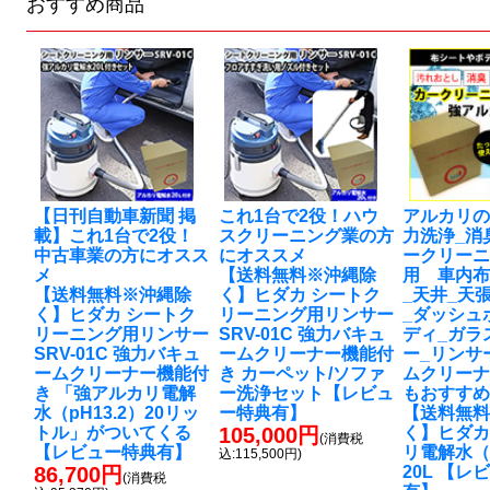
おすすめ商品
【日刊自動車新聞 掲
これ1台で2役！ハウ
アルカリ
載】これ1台で2役！
スクリーニング業の方
力洗浄_消
中古車業の方にオスス
にオススメ
ークリー
メ
【送料無料※沖縄除
用 車内
【送料無料※沖縄除
く】ヒダカ シートク
_天井_天
く】ヒダカ シートク
リーニング用リンサー
_ダッシュ
リーニング用リンサー
SRV-01C 強力バキュ
ディ_ガラ
SRV-01C 強力バキュ
ームクリーナー機能付
ー_リンサ
ームクリーナー機能付
き カーペット/ソファ
ムクリー
き 「強アルカリ電解
ー洗浄セット【レビュ
もおすす
水（pH13.2）20リッ
ー特典有】
【送料無
トル」がついてくる
105,000円
く】ヒダカ
(消費税
【レビュー特典有】
リ電解水（ｐ
込:115,500円)
86,700円
20L 【レ
(消費税