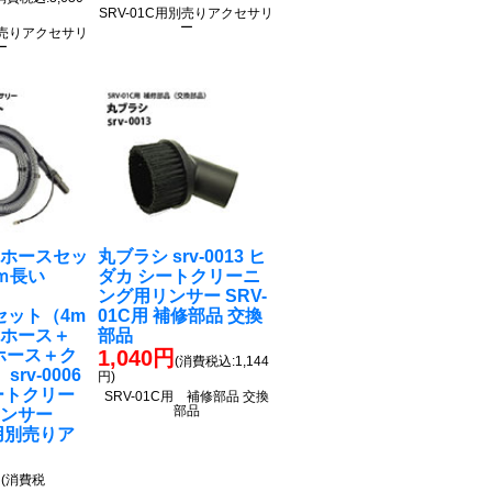
SRV-01C用別売りアクセサリ
ー
用別売りアクセサリ
ー
のホースセッ
丸ブラシ srv-0013 ヒ
ｍ長い
ダカ シートクリーニ
ング用リンサー SRV-
セット（4m
01C用 補修部品 交換
ムホース＋
部品
水ホース＋ク
1,040円
(消費税込:1,144
rv-0006
円)
ートクリー
SRV-01C用 補修部品 交換
部品
リンサー
C用別売りア
ー
円
(消費税