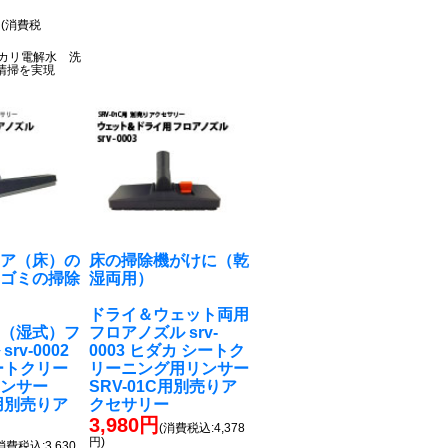
円
(消費税
アルカリ電解水 洗
清掃を実現
ロア（床）の
床の掃除機がけに（乾
むゴミの掃除
湿両用）
ドライ＆ウェット両用
用（湿式）フ
フロアノズル srv-
rv-0002
0003 ヒダカ シートク
ートクリー
リーニング用リンサー
リンサー
SRV-01C用別売りア
C用別売りア
クセサリー
ー
3,980円
(消費税込:4,378
円)
消費税込:3,630