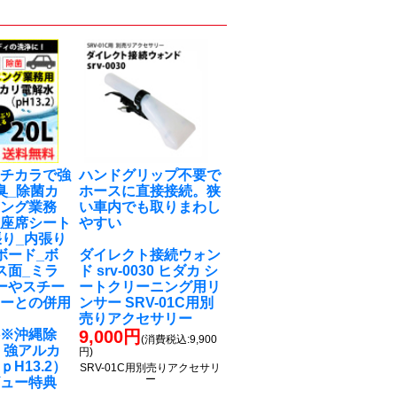
のチカラで強
ハンドグリップ不要で
臭_除菌カ
ホースに直接接続。狭
ニング業務
い車内でも取りまわし
布座席シート
やすい
張り_内張り
ボード_ボ
ダイレクト接続ウォン
ス面_ミラ
ド srv-0030 ヒダカ シ
ーやスチー
ートクリーニング用リ
ナーとの併用
ンサー SRV-01C用別
め
売りアクセサリー
料※沖縄除
9,000円
(消費税込:9,900
 強アルカ
円)
H13.2）
SRV-01C用別売りアクセサリ
ー
ビュー特典