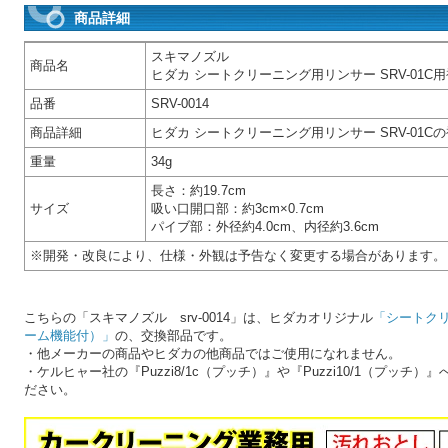
商品詳細
スキマノズル
商品名
ヒダカ シートクリーニング用リンサー SRV-01C
品番
SRV-0014
商品詳細
ヒダカ シートクリーニング用リンサー SRV-01
重量
34g
長さ：約19.7cm
サイズ
吸い口開口部：約3cm×0.7cm
パイブ部：外径約4.0cm、内径約3.6cm
※開発・改良により、仕様・外観は予告なく変更する場合があります。
こちらの「スキマノズル srv-0014」は、ヒダカオリジナル
「シートクリ
ーム機能付）」
の、交換部品です。
・他メーカーの商品やヒダカの他商品ではご使用になれません。
・ケルヒャー社の『Puzzi8/1c（プッチ）』や『Puzzi10/1（プッ
ださい。