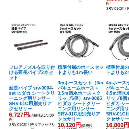
ー
円)
SRV-01C
フロアノズルを取り付
標準付属のホースセッ
標準付属
ける延長パイプ2本セ
トよりも1ｍ長い
トよりも2
ット
3mホースセット（3m
4mホース
延長パイプ srv-0004-
バキュームホース＋
バキュー
set ヒダカ シートクリ
3.5ｍ清水ホース＋ク
4.5ｍ清
ーニング用リンサー
リップ6個）srv-0005
リップ8個）s
SRV-01C用別売りア
ヒダカ シートクリー
ヒダカ シ
クセサリー
ニング用リンサー
ニング用
6,727円
SRV-01C用別売りア
SRV-01
(消費税込:7,400
クセサリー
クセサリ
円)
10,120円
16,800
SRV-01C用別売りアクセサリ
(消費税
ー