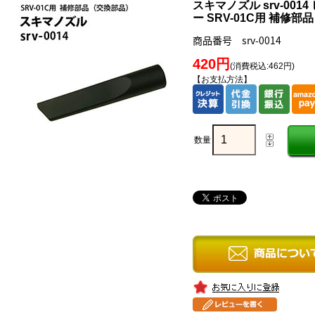
スキマノズル srv-00
ー SRV-01C用 補修部
商品番号 srv-0014
420円
(消費税込:462円)
【お支払方法】
数量