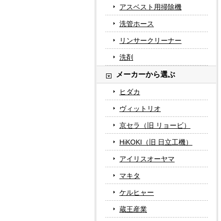
アスベスト用掃除機
洗管ホース
リンサークリーナー
洗剤
メーカーから選ぶ
ヒダカ
ヴィットリオ
京セラ（旧 リョービ）
HiKOKI（旧 日立工機）
アイリスオーヤマ
マキタ
ケルヒャー
蔵王産業