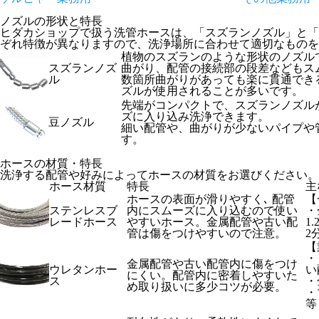
ノズルの形状と特長
ヒダカショップで扱う洗管ホースは、「スズランノズル」と「
ぞれ特徴が異なりますので、洗浄場所に合わせて適切なものを
植物のスズランのような形状のノズル
スズランノズ
曲がり、配管の接続部の段差などもス
ル
数箇所曲がりがあっても楽に貫通でき
ズルが使用されることが多いです。
先端がコンパクトで、スズランノズル
ズに入り込み洗浄できます。
豆ノズル
細い配管や、曲がりが少ないパイプや
す。
ホースの材質・特長
洗浄する配管や好みによってホースの材質をお選びください。
ホース材質
特長
主
ホースの表面が滑りやすく､ 配管
【
ステンレスブ
内にスムーズに入り込むので使い
・
レードホース
やすいホース。金属配管や古い配
1
管は傷をつけやすいので注意。
2
【
・
金属配管や古い配管内に傷をつけ
ウレタンホー
い
にくい。配管内に密着しやすいた
ス
・
め取り扱いに多少コツが必要。
・
等