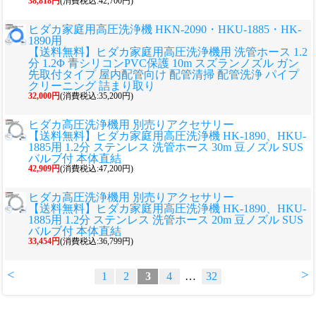
38,818円
(消費税込:42,700円)
ヒダカ家庭用高圧洗浄機 HKN-2090・HKU-1885・HK-
1890用
【送料無料】ヒダカ家庭用高圧洗浄機用 洗管ホース 1.2
分 1.2Φ 青シリコンPVC保護 10m スズランノズル ガン
先取付タイプ 屋内配管向け 配管清掃 配管洗浄 パイプ
クリーニング 詰まり取り
32,000円
(消費税込:35,200円)
ヒダカ高圧洗浄機用 別売りアクセサリー
【送料無料】ヒダカ家庭用高圧洗浄機 HK-1890、HKU-
1885用 1.2分 ステンレス 洗管ホース 30m 豆ノズル SUS
バルブ付 本体直結
42,909円
(消費税込:47,200円)
ヒダカ高圧洗浄機用 別売りアクセサリー
【送料無料】ヒダカ家庭用高圧洗浄機 HK-1890、HKU-
1885用 1.2分 ステンレス 洗管ホース 20m 豆ノズル SUS
バルブ付 本体直結
33,454円
(消費税込:36,799円)
<
>
1
2
3
4
…
32