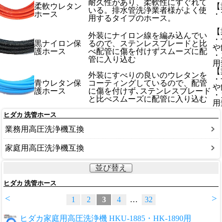
耐久性があり、柔軟性にすぐれて
柔軟ウレタン
【
いる。排水管洗浄業者様がよく使
ホース
・
用するタイプのホース。
【
外装にナイロン線を編み込んでい
・
黒ナイロン保
るので、ステンレスブレードと比
や
護ホース
べ配管に傷を付けずスムーズに配
・
管に入り込む
用
【
外装にすべりの良いのウレタンを
・
青ウレタン保
コーティングしているので、配管
や
護ホース
に傷を付けず､ステンレスブレード
・
と比べスムーズに配管に入り込む
用
ヒダカ 洗管ホース
業務用高圧洗浄機互換
家庭用高圧洗浄機互換
並び替え
ヒダカ 洗管ホース
<
>
1
2
3
4
…
32
ヒダカ家庭用高圧洗浄機 HKU-1885・HK-1890用