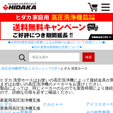
◆令和8年熊本地震の影響によるお荷物のお届けについて(外部リンク)◆
■2026 夏季休業期間の営業について■
高圧洗浄機専門店 ヒダカショップTOP
> ヒダカ 洗管ホース
ヒダカ 洗管ホースはお使いの高圧洗浄機によって接続金具が
まずはお使いの高圧洗浄機のメーカーをお選びください。
製品によっては、同じメーカーのものでも製造時期により接続
ので、詳細な仕様を必ずご確認ください。
家庭用高圧洗浄機互換
ヒダカ
ケルヒャー
アイリスオーヤマ
業務用高圧洗浄機互換
ケルヒャー業務用
その他業務用