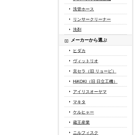
洗管ホース
リンサークリーナー
洗剤
メーカーから選ぶ
ヒダカ
ヴィットリオ
京セラ（旧 リョービ）
HiKOKI（旧 日立工機）
アイリスオーヤマ
マキタ
ケルヒャー
蔵王産業
ニルフィスク