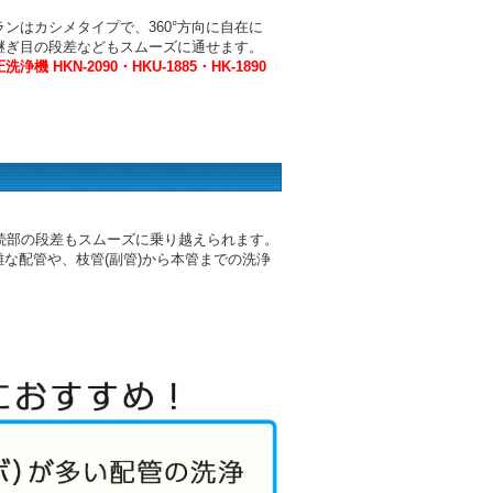
ンはカシメタイプで、360°方向に自在に
継ぎ目の段差などもスムーズに通せます。
機 HKN-2090・HKU-1885・HK-1890
続部の段差もスムーズに乗り越えられます。
雑な配管や、枝管(副管)から本管までの洗浄