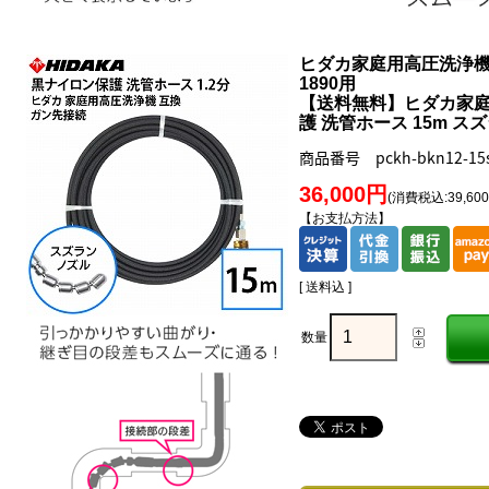
ヒダカ家庭用高圧洗浄機 HK
1890用
【送料無料】ヒダカ家庭用
護 洗管ホース 15m 
商品番号 pckh-bkn12-15
36,000円
(消費税込:39,60
【お支払方法】
[ 送料込 ]
数量