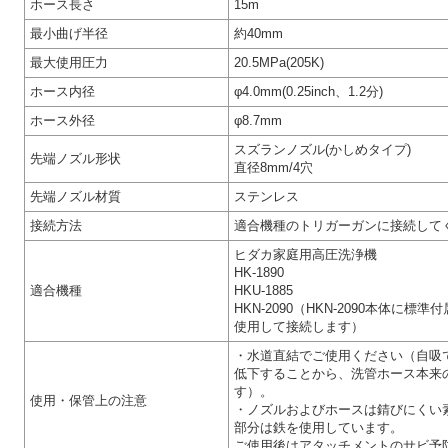
ホース長さ
15m
最小曲げ半径
約40mm
最大使用圧力
20.5MPa(205K)
ホース内径
φ4.0mm(0.25inch、1.2分)
ホース外径
φ8.7mm
スズランノズル(かしめタイプ)
先端ノズル形状
直径8mm/4穴
先端ノズル材質
ステンレス
接続方法
適合機種のトリガーガンに接続して
ヒダカ家庭用高圧洗浄機
HK-1890
適合機種
HKU-1885
HKN-2090（HKN-2090本体
使用して接続します）
・水道直結でご使用ください（自吸
低下することから、洗管ホース本来
す）。
使用・保管上の注意
・ノズルおよびホースは錆びにくい
部分は鉄を使用しています。
ご使用後はアタッチメントのサビ予