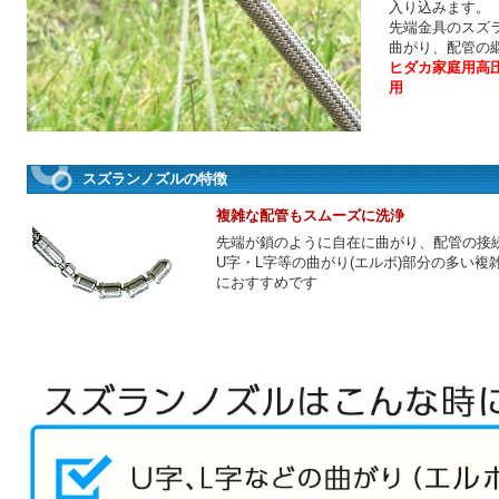
入り込みます。
先端金具のスズラ
曲がり、配管の
ヒダカ家庭用高圧洗浄
用
スズランノズルの特徴
複雑な配管もスムーズに洗浄
先端が鎖のように自在に曲がり、配管の接
U字・L字等の曲がり(エルボ)部分の多い複
におすすめです