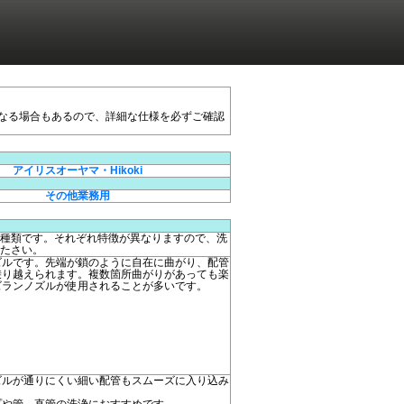
なる場合もあるので、詳細な仕様を必ずご確認
アイリスオーヤマ・Hikoki
その他業務用
種類です。それぞれ特徴が異なりますので、洗
たさい。
ズルです。先端が鎖のように自在に曲がり、配管
乗り越えられます。複数箇所曲がりがあっても楽
ズランノズルが使用されることが多いです。
ズルが通りにくい細い配管もスムーズに入り込み