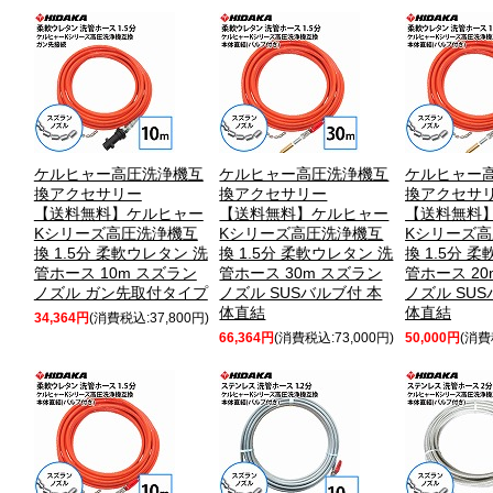
ケルヒャー高圧洗浄機互
ケルヒャー高圧洗浄機互
ケルヒャー
換アクセサリー
換アクセサリー
換アクセサ
【送料無料】ケルヒャー
【送料無料】ケルヒャー
【送料無料
Kシリーズ高圧洗浄機互
Kシリーズ高圧洗浄機互
Kシリーズ
換 1.5分 柔軟ウレタン 洗
換 1.5分 柔軟ウレタン 洗
換 1.5分 
管ホース 10m スズラン
管ホース 30m スズラン
管ホース 20
ノズル ガン先取付タイプ
ノズル SUSバルブ付 本
ノズル SUS
体直結
体直結
34,364円
(消費税込:37,800円)
66,364円
(消費税込:73,000円)
50,000円
(消費