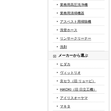
業務用高圧洗浄機
業務用清掃機器
アスベスト用掃除機
洗管ホース
リンサークリーナー
洗剤
メーカーから選ぶ
ヒダカ
ヴィットリオ
京セラ（旧 リョービ）
HiKOKI（旧 日立工機）
アイリスオーヤマ
マキタ