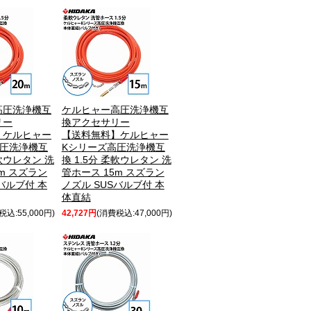
高圧洗浄機互
ケルヒャー高圧洗浄機互
リー
換アクセサリー
】ケルヒャー
【送料無料】ケルヒャー
高圧洗浄機互
Kシリーズ高圧洗浄機互
柔軟ウレタン 洗
換 1.5分 柔軟ウレタン 洗
m スズラン
管ホース 15m スズラン
バルブ付 本
ノズル SUSバルブ付 本
体直結
税込:55,000円)
42,727円
(消費税込:47,000円)