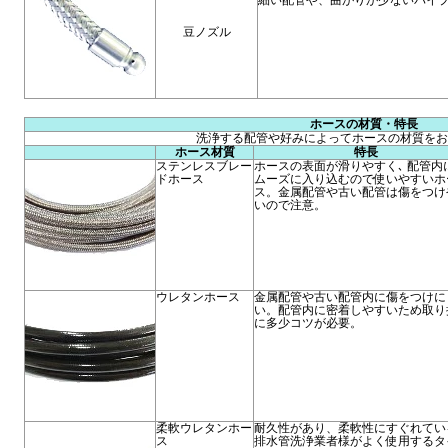
細い配管や、曲がりが少ないパイ
豆ノズル
ホースの材質・特長
洗浄する配管や好みによってホースの材質をお
ホース材質
特長
ステンレスブレー
ホースの表面が滑りやすく､ 配管内
ドホース
ムーズに入り込むので使いやすいホ
ス。金属配管や古い配管は傷をつけ
いので注意。
ウレタンホース
金属配管や古い配管内に傷をつけに
い。配管内に密着しやすいため取り
に多少コツが必要。
柔軟ウレタンホー
耐久性があり、柔軟性にすぐれてい
ス
排水管洗浄業者様がよく使用するタ