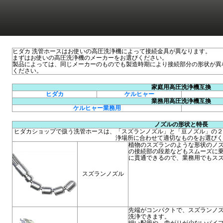
ヒダカ 洗管ホースはお使いの高圧洗浄機によって接続金具が異なります。
まずはお使いの高圧洗浄機のメーカーをお選びください。
製品によっては、同じメーカーのものでも製造時期により接続部分の形状が異
ください。
家庭用高圧洗浄機互換
ヒダカ
ケルヒャー
業務用高圧洗浄機互換
ケルヒャー業務用
ノズルの形状と特長
ヒダカショップで扱う洗管ホースは、「スズランノズル」と「豆ノズル」の２
浄場所に合わせて適切なものをお選びく
植物のスズランのような形状のノ
の接続部の段差などもスムーズに
に貫通できるので、業務用でもス
スズランノズル
先端がコンパクトで、スズランノ
洗浄できます。