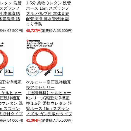
ウレタン 洗管
1.5分 柔軟ウレタン 洗管
 スズランノ
ホース 15m スズランノ
付 本体直結
ズル バルブ付 本体直結
水管洗浄 詰
配管洗浄 排水管洗浄 詰
まり予防
税込:62,500円)
48,727円
(消費税込:53,600円)
高圧洗浄機互
ケルヒャー高圧洗浄機互
リー
換アクセサリー
】ケルヒャー
【送料無料】ケルヒャー
高圧洗浄機互
Kシリーズ高圧洗浄機互
柔軟ウレタン 洗
換 1.5分 柔軟ウレタン 洗
m スズラン
管ホース 15m スズラン
先取付タイプ
ノズル ガン先取付タイプ
税込:54,000円)
41,364円
(消費税込:45,500円)