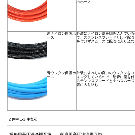
のホース。
黒ナイロン保護ホ
外装にナイロン線を編み込んでいる
ース
で、ステンレスブレードと比べ配管
を付けずスムーズに配管に入り込む
青ウレタン保護ホ
外装にすべりの良いのウレタンをコ
ース
ィングしているので、配管に傷を付
ステンレスブレードと比べスムーズ
管に入り込む
2 件中 1-2 件表示
業務用高圧洗浄機互換
家庭用高圧洗浄機互換