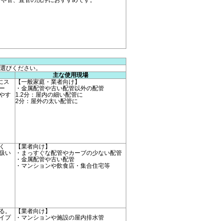
プや管、直管の洗浄におすすめです。
選びください。
主な使用現場
にス
【一般家庭・業者向け】
ー
・金属配管や古い配管以外の配管
やす
1.2分：屋内の細い配管に
2分：屋外の太い配管に
く
【業者向け】
扱い
・まっすぐな配管やカーブの少ない配管
・金属配管や古い配管
・マンションや飲食店・集合住宅等
る。
【業者向け】
イプ
・マンションや施設の屋内排水管