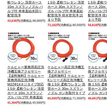
軟ウレタン 洗管ホース
1.5分 柔軟ウレタン 洗管
1.5分 柔軟
10m スズランノズル バ
ホース 30m スズランノ
ホース 20m
ルブ付 本体直結水回り
ズル バルブ付 本体直結
ズル バルブ
配管洗浄
配管洗浄 排水管洗浄 詰
配管洗浄 排
まり予防
まり予防
43,636円
(消費税込:48,000円)
73,182円
(消費税込:80,500円)
56,818円
(消費
ケルヒャー業務用高圧洗
ケルヒャー高圧洗浄機互
ケルヒャー
浄機互換アクセサリー
換アクセサリー
換アクセサ
【送料無料】ケルヒャー
【送料無料】ケルヒャー
【送料無料
業務用高圧洗浄機
Kシリーズ高圧洗浄機互
Kシリーズ
M22Φ14ネジタイプ対応
換 1.5分 柔軟ウレタン 洗
換 1.5分 
1.5分 柔軟ウレタン 洗管
管ホース 30m スズラン
管ホース 20
ホース 10m スズランノ
ノズル ガン先取付タイプ
ノズル ガン
ズル バルブ付 本体直結
65,000円
(消費税込:71,500円)
49,091円
(消費
41,364円
(消費税込:45,500円)