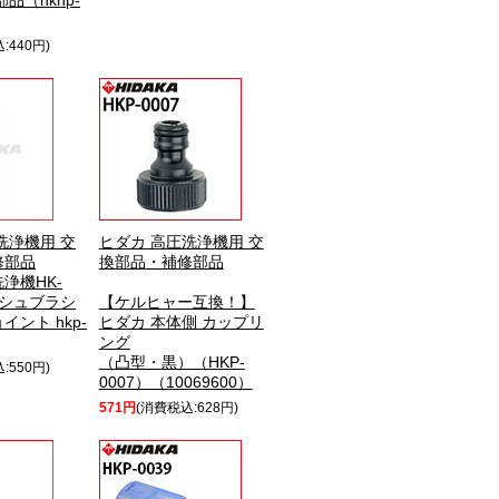
品（hknp-
:440円)
洗浄機用 交
ヒダカ 高圧洗浄機用 交
修部品
換部品・補修部品
浄機HK-
ッシュブラシ
【ケルヒャー互換！】
ント hkp-
ヒダカ 本体側 カップリ
ング
（凸型・黒）（HKP-
:550円)
0007）（10069600）
571円
(消費税込:628円)