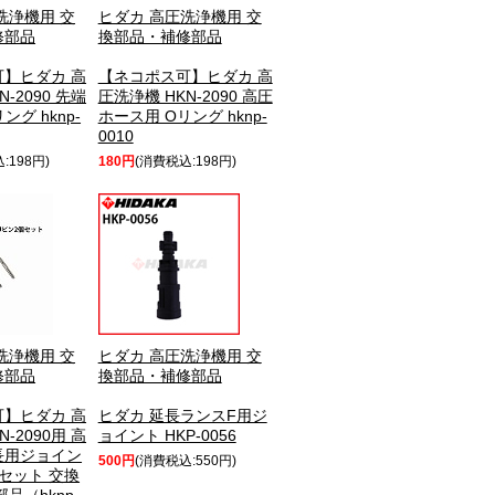
洗浄機用 交
ヒダカ 高圧洗浄機用 交
修部品
換部品・補修部品
】ヒダカ 高
【ネコポス可】ヒダカ 高
-2090 先端
圧洗浄機 HKN-2090 高圧
ング hknp-
ホース用 Oリング hknp-
0010
:198円)
180円
(消費税込:198円)
洗浄機用 交
ヒダカ 高圧洗浄機用 交
修部品
換部品・補修部品
】ヒダカ 高
ヒダカ 延長ランスF用ジ
-2090用 高
ョイント HKP-0056
長用ジョイン
500円
(消費税込:550円)
個セット 交換