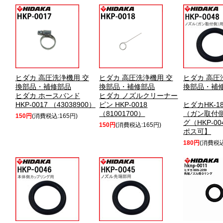
ヒダカ 高圧洗浄機用 交
ヒダカ 高圧洗浄機用 交
ヒダカ 高圧
換部品・補修部品
換部品・補修部品
換部品・補
ヒダカ ホースバンド
ヒダカ ノズルクリーナー
HKP-0017 （43038900）
ピン HKP-0018
ヒダカHK-1
（81001700）
（ガン取付
150円
(消費税込:165円)
グ（HKP-0
150円
(消費税込:165円)
ポス可】
180円
(消費税込