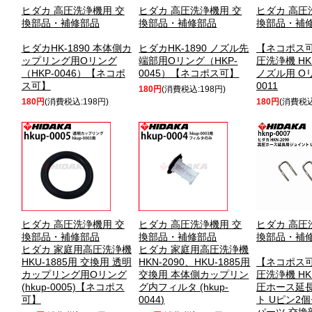
ヒダカ 高圧洗浄機用 交
ヒダカ 高圧洗浄機用 交
ヒダカ 高圧
換部品・補修部品
換部品・補修部品
換部品・補
ヒダカHK-1890 本体側カ
ヒダカHK-1890 ノズル先
【ネコポス可
ップリング用Oリング
端部用Oリング（HKP-
圧洗浄機 HKN
（HKP-0046）【ネコポ
0045）【ネコポス可】
ノズル用 Oリ
ス可】
0011
180円
(消費税込:198円)
180円
(消費税込:198円)
180円
(消費税込
ヒダカ 高圧洗浄機用 交
ヒダカ 高圧洗浄機用 交
ヒダカ 高圧
換部品・補修部品
換部品・補修部品
換部品・補
ヒダカ 家庭用高圧洗浄機
ヒダカ 家庭用高圧洗浄機
HKU-1885用 交換用 透明
HKN-2090、HKU-1885用
【ネコポス可
カップリング用Oリング
交換用 本体側カップリン
圧洗浄機 HKN
(hkup-0005)【ネコポス
グ内フィルタ (hkup-
圧ホース延
可】
0044)
ト Uピン2