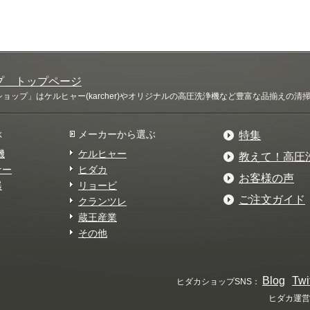
プ トップページ
ップ」はケルヒャー(karcher)やオリジナルの高圧洗浄機など豊富な品揃えの
ぶ
メーカーから選ぶ
特集
機
ケルヒャー
教えて！高圧
ナー
ヒダカ
お客様の声
器
リョービ
ご注文ガイド
クランツレ
蔵王産業
その他
Blog
Twi
ヒダカショップSNS：
ヒダカ運営