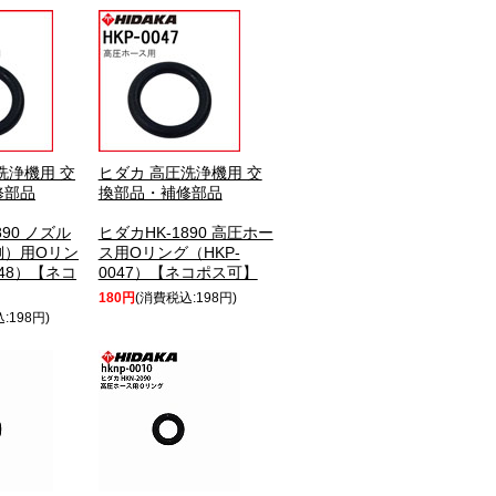
洗浄機用 交
ヒダカ 高圧洗浄機用 交
修部品
換部品・補修部品
890 ノズル
ヒダカHK-1890 高圧ホー
側）用Oリン
ス用Oリング（HKP-
048）【ネコ
0047）【ネコポス可】
180円
(消費税込:198円)
:198円)