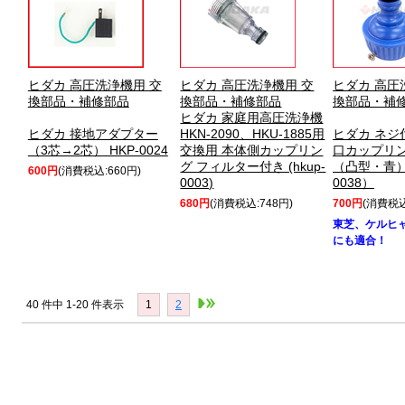
ヒダカ 高圧洗浄機用 交
ヒダカ 高圧洗浄機用 交
ヒダカ 高圧
換部品・補修部品
換部品・補修部品
換部品・補
ヒダカ 家庭用高圧洗浄機
ヒダカ 接地アダプター
HKN-2090、HKU-1885用
ヒダカ ネジ
（3芯→2芯） HKP-0024
交換用 本体側カップリン
口カップリ
グ フィルター付き (hkup-
（凸型・青）
600円
(消費税込:660円)
0003)
0038）
680円
(消費税込:748円)
700円
(消費税込
東芝、ケルヒ
にも適合！
40 件中 1-20 件表示
1
2