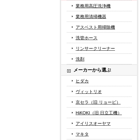
業務用高圧洗浄機
業務用清掃機器
アスベスト用掃除機
洗管ホース
リンサークリーナー
洗剤
メーカーから選ぶ
ヒダカ
ヴィットリオ
京セラ（旧 リョービ）
HiKOKI（旧 日立工機）
アイリスオーヤマ
マキタ