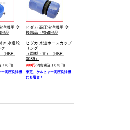
洗浄機用 交
ヒダカ 高圧洗浄機用 交
修部品
換部品・補修部品
付き 水道蛇
ヒダカ 水道ホースカップ
ング
リング
（HKP-
（凹型・青）（HKP-
0039）
:770円)
980円
(消費税込:1,078円)
ャー高圧洗浄機
東芝、ケルヒャー高圧洗浄機
にも適合！