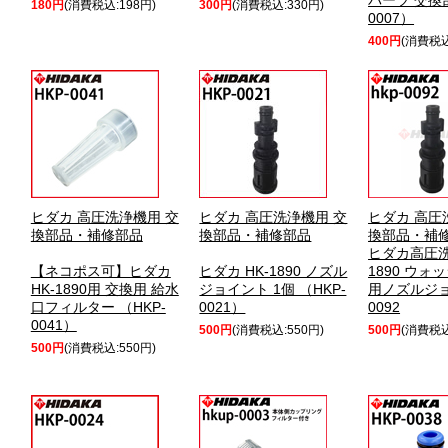
パーツ 交換部
180円
(消費税込:198円)
300円
(消費税込:330円)
0007）
400円
(消費税込
ヒダカ 高圧洗浄機用 交
ヒダカ 高圧洗浄機用 交
ヒダカ 高圧
換部品・補修部品
換部品・補修部品
換部品・補
ヒダカ高圧洗
【ネコポス可】ヒダカ
ヒダカ HK-1890 ノズル
1890 ウォ
HK-1890用 交換用 給水
ジョイント 1個 （HKP-
用ノズルジョイ
口フィルター （HKP-
0021）
0092
0041）
500円
(消費税込:550円)
500円
(消費税込
500円
(消費税込:550円)