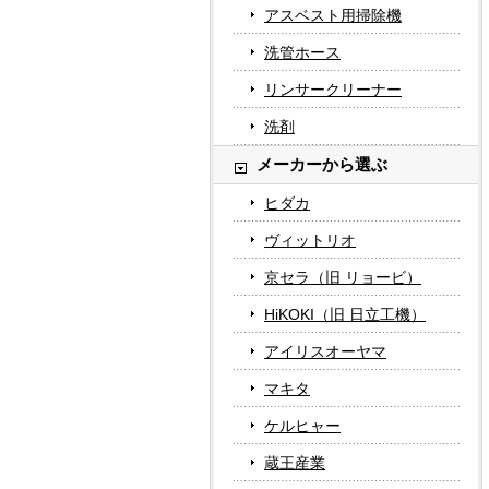
アスベスト用掃除機
洗管ホース
リンサークリーナー
洗剤
メーカーから選ぶ
ヒダカ
ヴィットリオ
京セラ（旧 リョービ）
HiKOKI（旧 日立工機）
アイリスオーヤマ
マキタ
ケルヒャー
蔵王産業