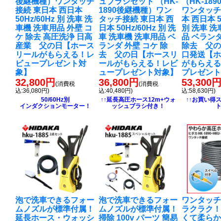
後継機種）ワンタッチ
ュブラシセット （HK-
（HK-18
接続 東日本 西日本
1890後継機種）ワン
ワンタッチ
50Hz/60Hz 別 洗車 洗
タッチ接続 東日本 西
本 西日本 5
車機 洗車用品 外壁 コ
日本 50Hz/60Hz 別 洗
別 洗車 洗
ケ 除去 高圧洗浄 日高
車 洗車機 洗車用品 ベ
品 ベランダ
産業 父の日【ホース
ランダ 外壁 コケ 除
除去 父の
リールがもらえる！レ
去 父の日【ホースリ
口発送【
ビュープレゼント対
ールがもらえる！レビ
がもらえ
象】
ュープレゼント対象】
プレゼン
32,800円
36,800円
53,300
(消費税
(消費税
込:36,080円)
込:40,480円)
込:58,630円)
50/60Hz別
↑↑延長高圧ホース12m+ウォ
↑↑お買い得
インダクションモーター！
ッシュブラシ付き！
泡で洗車できるフォー
泡で洗車できるフォー
ワンタッ
ムノズルが標準付属！
ムノズルが標準付属！
ラクラク
延長ホース・ウォッシ
掃除 100v パーツ 簡易
くて柔ら