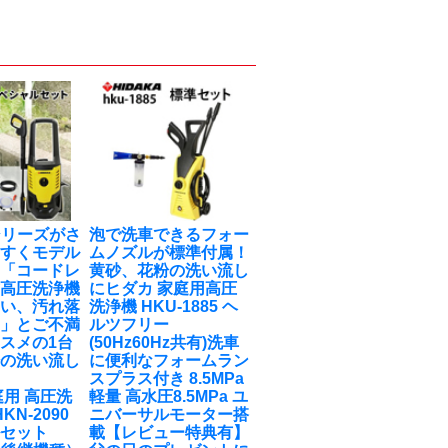
0シリーズがさ
泡で洗車できるフォー
やすくモデル
ムノズルが標準付属！
！「コードレ
黄砂、花粉の洗い流し
式高圧洗浄機
に
ヒダカ 家庭用高圧
弱い、汚れ落
洗浄機 HKU-1885 ヘ
‥」とご不満
ルツフリー
スメの1台
(50Hz60Hz共有)洗車
粉の洗い流し
に便利なフォームラン
スプラス付き 8.5MPa
庭用 高圧洗
軽量 高水圧8.5MPa ユ
KN-2090
ニバーサルモーター搭
ルセット
載【レビュー特典有】