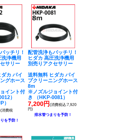
もバッチリ！
配管洗浄もバッチリ！
圧洗浄機用
ヒダカ 高圧洗浄機用
クセサリー
別売りアクセサリー
ヒダカ パイ
送料無料 ヒダカ パイ
ニングホース
プクリーニングホース
8m
ジョイント付
※ノズルジョイント付
0012）
き （HKP-0081）
JP）
7,200円
(消費税込:7,920
円
円)
(消費税
排水管つまりを予防！
まりを予防！