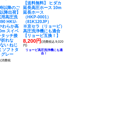
【送料無料】 ヒダカ
M9時以降のご
延長高圧ホース 10m
7以降出荷】
延長ホース
庭用高圧洗
（HKP-0001）
90 HKU-
（81K120JP）
 やわらか高
※京セラ（リョービ）
0m スイベ
高圧洗浄機にも適合
ンタッチ接
【リョービ互換！】
が折れな
8,200円
(消費税込:9,020
ない ねじ
円)
軟 ソフトタ
リョービ高圧洗浄機にも適
合！
トグレー
円
(消費税