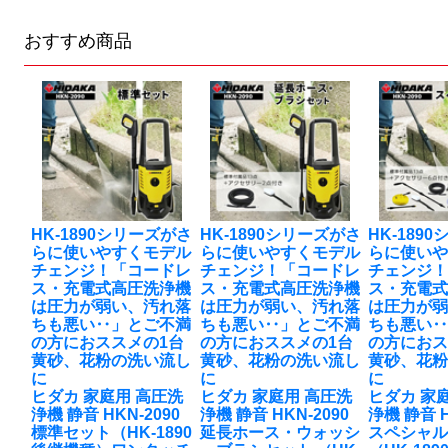
おすすめ商品
HK-1890シリーズがさ
HK-1890シリーズがさ
HK-189
らに使いやすくモデル
らに使いやすくモデル
らに使い
チェンジ！「コードレ
チェンジ！「コードレ
チェンジ
ス・充電式高圧洗浄機
ス・充電式高圧洗浄機
ス・充電
は圧力が弱い、汚れ落
は圧力が弱い、汚れ落
は圧力が
ちも悪い‥」とご不満
ちも悪い‥」とご不満
ちも悪い
の方におススメの1台
の方におススメの1台
の方におス
黄砂、花粉の洗い流し
黄砂、花粉の洗い流し
黄砂、花
に
に
に
ヒダカ 家庭用 高圧洗
ヒダカ 家庭用 高圧洗
ヒダカ 家
浄機 静音 HKN-2090
浄機 静音 HKN-2090
浄機 静音 H
標準セット（HK-1890
延長ホース・ウォッシ
スペシャ