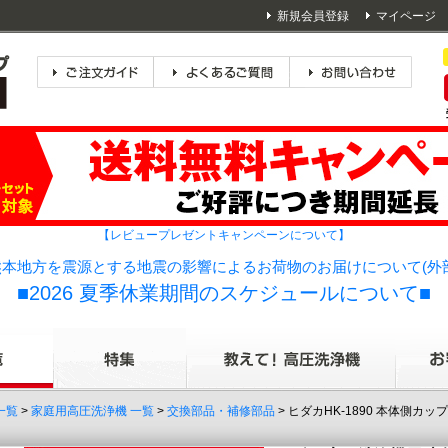
新規会員登録
マイページ
【レビュープレゼントキャンペーンについて】
本地方を震源とする地震の影響によるお荷物のお届けについて(外
■2026 夏季休業期間のスケジュールについて■
一覧
>
家庭用高圧洗浄機 一覧
>
交換部品・補修部品
> ヒダカHK-1890 本体側カ