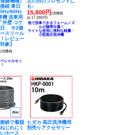
90後継機種）
父の日のプレゼントに
接続 東日
も♪
0Hz/60Hz
15,800円
(消費税
車機 洗車用
込:17,380円)
 外壁 コケ
泡で洗車できるフォームノズ
ルが標準付属！
日 ※2個
ライトな使用に便利な軽量・
ホースリール
小型高圧洗浄機
る！レビュー
ト対象】
円
(消費税
スペシャルセッ
ト！
チ接続で着脱
ヒダカ 高圧洗浄機用
！ねじれにく
別売りアクセサリー
かいホース