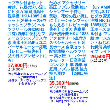
ュブラシ付きセット
ため水 アクセサリー
黄砂、花粉の洗い流し
高圧 ノズル 電動 強い
【8/7 A
に
ヒダカ 家庭用高圧
シャンプー 手持ち
注文は8/1
洗浄機 HKU-1885 2点
黄砂、花粉の洗い流し
ヒダカ 家
セット(延長ホース+ウ
に
【カーシャンプーが
浄機 HK-18
ォッシュブラシ) ヘル
もらえる！レビュー特
1885対応
ツフリー (50Hz60Hz
典有】ヒダカ 家庭用
圧ホース 2
共有) 洗車に便利なフ
高圧洗浄機 HKU-1885
ル付き ワ
ォームランスプラス付
アクセサリー6点付き
続 ホース
き 高水圧8.5MPa ユニ
スペシャルセット 延
い・ねじれ
バーサルモーター搭載
長ホース 自吸セット
れ解消 柔
【レビュー特典有】
配管清掃 ヘルツフリ
イプ ライ
父の日のプレゼントに
ー 高水圧 ユニバーサ
26,500
も♪
ルモーター 日高産業
込:29,150円)
17,800円
コンパクト 車 洗車 家
(消費税
庭用 ノズル 部品 強力
込:19,580円)
持ち運び 【2個口発
泡で洗車できるフォームノズ
ルが標準付属！
送】
延長ホース・ウォッシュブラ
35,300円
シ付きセット
(消費税
込:38,830円)
泡で洗車できるフォームノズ
ルが標準付属！
様々な場所で使えるアクセサ
リー6付きのスペシャルセッ
ト