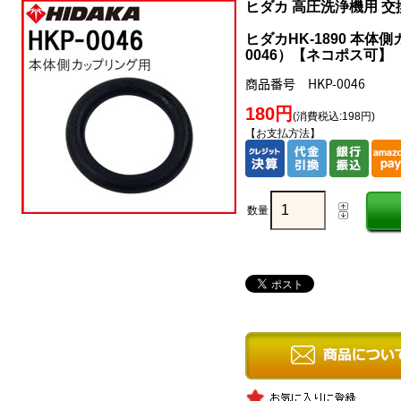
ヒダカ 高圧洗浄機用 
ヒダカHK-1890 本体
0046）【ネコポス可】
商品番号 HKP-0046
180円
(消費税込:198円)
【お支払方法】
数量