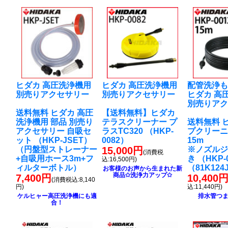
ヒダカ 高圧洗浄機用
ヒダカ 高圧洗浄機用
配管洗浄
別売りアクセサリー
別売りアクセサリー
ヒダカ 高
別売りア
送料無料 ヒダカ 高圧
【送料無料】ヒダカ
洗浄機用 部品 別売り
テラスクリーナー プ
送料無料 
アクセサリー 自吸セ
ラスTC320 （HKP-
プクリー
ット （HKP-JSET）
0082）
15m
（円盤型ストレーナー
15,000円
※ノズル
(消費税
+自吸用ホース3m+フ
き （HKP-
込:16,500円)
ィルターボトル）
（81K124
お客様のお声から生まれた新
商品✩洗浄力アップ✩
7,400円
10,400
(消費税込:8,140
円)
込:11,440円)
ケルヒャー高圧洗浄機にも適
排水管つ
合！