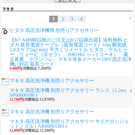
マキタ
>
1
2
3
4
ヒダカ 高圧洗浄機用 別売りアクセサリー
【8/7 AM9時以降のご注文は8/17以降出荷】送料無料 ヒ
ダカ 延長電源ケーブル（延長電源コード）10m 断面積
2.0スケア(sq) mm2 平方ミリメートル ヒダカ、ケルヒャ
ー、リョービ（京セラ）、HiKOKI（ハイコーキ）、蔵
王産業、クランツレ、マキタ等各メーカー100V高圧洗浄
機に対応 延長コード
6,600円
(消費税込:7,260円)
マキタ 高圧洗浄機 別売りアクセサリー
マキタ 高圧洗浄機 別売りアクセサリー ランス（1.2m） (
SP00000100 )
11,700円
(消費税込:12,870円)
マキタ 高圧洗浄機 別売りアクセサリー
マキタ 高圧洗浄機 別売りアクセサリー サイクロンジェ
ットノズル ( AR00003383 )
12,000円
(消費税込:13,200円)