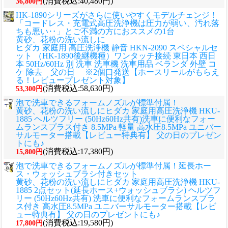
(消費税込:40,480円)
36,800円
HK-1890シリーズがさらに使いやすくモデルチェンジ！
「コードレス・充電式高圧洗浄機は圧力が弱い、汚れ落
ちも悪い‥」とご不満の方におススメの1台
黄砂、花粉の洗い流しに
ヒダカ 家庭用 高圧洗浄機 静音 HKN-2090 スペシャルセ
ット （HK-1890後継機種）ワンタッチ接続 東日本 西日
本 50Hz/60Hz 別 洗車 洗車機 洗車用品 ベランダ 外壁 コ
ケ 除去 父の日 ※2個口発送【ホースリールがもらえ
る！レビュープレゼント対象】
(消費税込:58,630円)
53,300円
泡で洗車できるフォームノズルが標準付属！
黄砂、花粉の洗い流しに
ヒダカ 家庭用高圧洗浄機 HKU-
1885 ヘルツフリー (50Hz60Hz共有)洗車に便利なフォー
ムランスプラス付き 8.5MPa 軽量 高水圧8.5MPa ユニバー
サルモーター搭載【レビュー特典有】 父の日のプレゼン
トにも♪
(消費税込:17,380円)
15,800円
泡で洗車できるフォームノズルが標準付属！延長ホー
ス・ウォッシュブラシ付きセット
黄砂、花粉の洗い流しに
ヒダカ 家庭用高圧洗浄機 HKU-
1885 2点セット(延長ホース+ウォッシュブラシ) ヘルツフ
リー (50Hz60Hz共有) 洗車に便利なフォームランスプラ
ス付き 高水圧8.5MPa ユニバーサルモーター搭載【レビ
ュー特典有】 父の日のプレゼントにも♪
(消費税込:19,580円)
17,800円