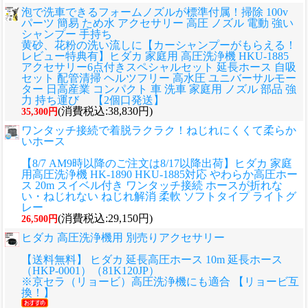
泡で洗車できるフォームノズルが標準付属！掃除 100v
パーツ 簡易 ため水 アクセサリー 高圧 ノズル 電動 強い
シャンプー 手持ち
黄砂、花粉の洗い流しに
【カーシャンプーがもらえる！
レビュー特典有】ヒダカ 家庭用 高圧洗浄機 HKU-1885
アクセサリー6点付きスペシャルセット 延長ホース 自吸
セット 配管清掃 ヘルツフリー 高水圧 ユニバーサルモー
ター 日高産業 コンパクト 車 洗車 家庭用 ノズル 部品 強
力 持ち運び 【2個口発送】
(消費税込:38,830円)
35,300円
ワンタッチ接続で着脱ラクラク！ねじれにくくて柔らか
いホース
【8/7 AM9時以降のご注文は8/17以降出荷】ヒダカ 家庭
用高圧洗浄機 HK-1890 HKU-1885対応 やわらか高圧ホー
ス 20m スイベル付き ワンタッチ接続 ホースが折れな
い・ねじれない ねじれ解消 柔軟 ソフトタイプ ライトグ
レー
(消費税込:29,150円)
26,500円
ヒダカ 高圧洗浄機用 別売りアクセサリー
【送料無料】 ヒダカ 延長高圧ホース 10m 延長ホース
（HKP-0001）（81K120JP）
※京セラ（リョービ）高圧洗浄機にも適合 【リョービ互
換！】