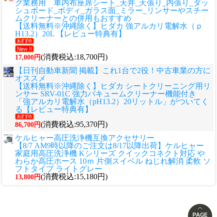
グ業務用 車内布座席シート_天井_天張り_内張り_ダッ
シュボード_ボディ_ガラス面_ミラー_リンサーやスチー
ムクリーナーとの併用もおすすめ
【送料無料※沖縄除く】ヒダカ 強アルカリ電解水（ｐ
H13.2）20L 【レビュー特典有】
(消費税込:18,700円)
17,000円
【日刊自動車新聞 掲載】これ1台で2役！中古車業の方に
オススメ
【送料無料※沖縄除く】ヒダカ シートクリーニング用リ
ンサー SRV-01C 強力バキュームクリーナー機能付き
「強アルカリ電解水（pH13.2）20リットル」がついてく
る【レビュー特典有】
(消費税込:95,370円)
86,700円
ケルヒャー高圧洗浄機互換アクセサリー
【8/7 AM9時以降のご注文は8/17以降出荷】ケルヒャー
家庭用高圧洗浄機 Kシリーズ クイックコネクト対応 や
わらか高圧ホース 10ｍ 片側スイベル ねじれ解消 柔軟 ソ
フトタイプ ライトグレー
(消費税込:15,180円)
13,800円