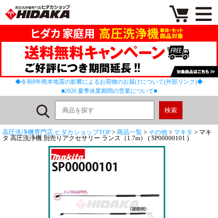
◆令和8年熊本地震の影響によるお荷物のお届けについて(外部リンク)◆
■2026 夏季休業期間の営業について■
高圧洗浄機専門店 ヒダカショップTOP
>
商品一覧
>
その他
>
マキタ
> マキ
タ 高圧洗浄機 別売りアクセサリー ランス（1.7m） ( SP00000101 )