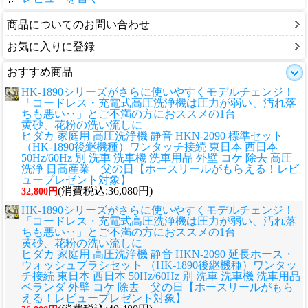
商品についてのお問い合わせ
お気に入りに登録
おすすめ商品
HK-1890シリーズがさらに使いやすくモデルチェンジ！
「コードレス・充電式高圧洗浄機は圧力が弱い、汚れ落
ちも悪い‥」とご不満の方におススメの1台
黄砂、花粉の洗い流しに
ヒダカ 家庭用 高圧洗浄機 静音 HKN-2090 標準セット
（HK-1890後継機種）ワンタッチ接続 東日本 西日本
50Hz/60Hz 別 洗車 洗車機 洗車用品 外壁 コケ 除去 高圧
洗浄 日高産業 父の日【ホースリールがもらえる！レビ
ュープレゼント対象】
(消費税込:36,080円)
32,800円
HK-1890シリーズがさらに使いやすくモデルチェンジ！
「コードレス・充電式高圧洗浄機は圧力が弱い、汚れ落
ちも悪い‥」とご不満の方におススメの1台
黄砂、花粉の洗い流しに
ヒダカ 家庭用 高圧洗浄機 静音 HKN-2090 延長ホース・
ウォッシュブラシセット （HK-1890後継機種）ワンタッ
チ接続 東日本 西日本 50Hz/60Hz 別 洗車 洗車機 洗車用品
ベランダ 外壁 コケ 除去 父の日【ホースリールがもら
える！レビュープレゼント対象】