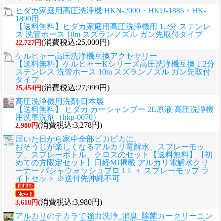
ヒダカ家庭用高圧洗浄機 HKN-2090・HKU-1885・HK-
1890用
【送料無料】ヒダカ家庭用高圧洗浄機用 1.2分 ステンレ
ス 洗管ホース 10m スズランノズル ガン先取付タイプ
(消費税込:25,000円)
22,727円
ケルヒャー高圧洗浄機互換アクセサリー
【送料無料】ケルヒャーKシリーズ高圧洗浄機互換 1.2分
ステンレス 洗管ホース 10m スズランノズル ガン先取付
タイプ
(消費税込:27,999円)
25,454円
高圧洗浄機用洗剤/日本製
【送料無料】 ヒダカ カーシャンプー 2L原液 高圧洗浄機
用洗車洗剤（hkp-0070）
(消費税込:3,278円)
2,980円
届いた日から家中全部ピカピカに。
おそうじが楽しくなるアルカリ電解水、スプレーモッ
プ、スプレーボトル、クロスのセット
【送料無料】【初
めての方限定セット】日経MJ掲載 アルカリ電解水クリ
ーナー パシャウォッシュプロ１L ＋ スプレーモップ ラ
イトセット ※送付先沖縄不可
(消費税込:3,980円)
3,618円
アルカリのチカラで強力洗浄_消臭_除菌カークリーニン