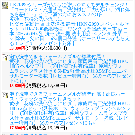
HK-1890シリーズがさらに使いやすくモデルチェンジ！
「コードレス・充電式高圧洗浄機は圧力が弱い、汚れ落
ちも悪い‥」とご不満の方におススメの1台
黄砂、花粉の洗い流しに
ヒダカ 家庭用 高圧洗浄機 静音 HKN-2090 スペシャルセ
ット （HK-1890後継機種）ワンタッチ接続 東日本 西日
本 50Hz/60Hz 別 洗車 洗車機 洗車用品 ベランダ 外壁 コ
ケ 除去 父の日 ※2個口発送【ホースリールがもらえ
る！レビュープレゼント対象】
(消費税込:58,630円)
53,300円
泡で洗車できるフォームノズルが標準付属！
黄砂、花粉の洗い流しに
ヒダカ 家庭用高圧洗浄機 HKU-
1885 ヘルツフリー (50Hz60Hz共有)洗車に便利なフォー
ムランスプラス付き 8.5MPa 軽量 高水圧8.5MPa ユニバー
サルモーター搭載【レビュー特典有】 父の日のプレゼン
トにも♪
(消費税込:17,380円)
15,800円
泡で洗車できるフォームノズルが標準付属！延長ホー
ス・ウォッシュブラシ付きセット
黄砂、花粉の洗い流しに
ヒダカ 家庭用高圧洗浄機 HKU-
1885 2点セット(延長ホース+ウォッシュブラシ) ヘルツフ
リー (50Hz60Hz共有) 洗車に便利なフォームランスプラ
ス付き 高水圧8.5MPa ユニバーサルモーター搭載【レビ
ュー特典有】 父の日のプレゼントにも♪
(消費税込:19,580円)
17,800円