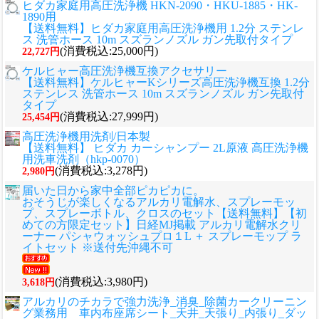
ヒダカ家庭用高圧洗浄機 HKN-2090・HKU-1885・HK-
1890用
【送料無料】ヒダカ家庭用高圧洗浄機用 1.2分 ステンレ
ス 洗管ホース 10m スズランノズル ガン先取付タイプ
(消費税込:25,000円)
22,727円
ケルヒャー高圧洗浄機互換アクセサリー
【送料無料】ケルヒャーKシリーズ高圧洗浄機互換 1.2分
ステンレス 洗管ホース 10m スズランノズル ガン先取付
タイプ
(消費税込:27,999円)
25,454円
高圧洗浄機用洗剤/日本製
【送料無料】 ヒダカ カーシャンプー 2L原液 高圧洗浄機
用洗車洗剤（hkp-0070）
(消費税込:3,278円)
2,980円
届いた日から家中全部ピカピカに。
おそうじが楽しくなるアルカリ電解水、スプレーモッ
プ、スプレーボトル、クロスのセット
【送料無料】【初
めての方限定セット】日経MJ掲載 アルカリ電解水クリ
ーナー パシャウォッシュプロ１L ＋ スプレーモップ ラ
イトセット ※送付先沖縄不可
(消費税込:3,980円)
3,618円
アルカリのチカラで強力洗浄_消臭_除菌カークリーニン
グ業務用 車内布座席シート_天井_天張り_内張り_ダッ