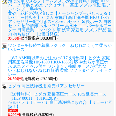
泡で洗車できるフォームノズルが標準付属！掃除 100v
パーツ 簡易 ため水 アクセサリー 高圧 ノズル 電動 強い
シャンプー 手持ち
黄砂、花粉の洗い流しに
【カーシャンプーがもらえる！
レビュー特典有】ヒダカ 家庭用 高圧洗浄機 HKU-1885
アクセサリー6点付きスペシャルセット 延長ホース 自吸
セット 配管清掃 ヘルツフリー 高水圧 ユニバーサルモー
ター 日高産業 コンパクト 車 洗車 家庭用 ノズル 部品 強
力 持ち運び 【2個口発送】
(消費税込:38,830円)
35,300円
ワンタッチ接続で着脱ラクラク！ねじれにくくて柔らか
いホース
【8/7 AM9時以降のご注文は8/17以降出荷】ヒダカ 家庭
用高圧洗浄機 HK-1890 HKU-1885対応 やわらか高圧ホー
ス 20m スイベル付き ワンタッチ接続 ホースが折れな
い・ねじれない ねじれ解消 柔軟 ソフトタイプ ライトグ
レー
(消費税込:29,150円)
26,500円
ヒダカ 高圧洗浄機用 別売りアクセサリー
【送料無料】 ヒダカ 延長高圧ホース 10m 延長ホース
（HKP-0001）（81K120JP）
※京セラ（リョービ）高圧洗浄機にも適合 【リョービ互
換！】
(消費税込:9,020円)
8,200円