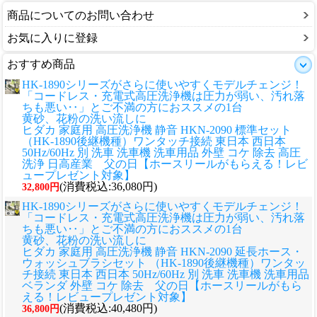
商品についてのお問い合わせ
お気に入りに登録
おすすめ商品
HK-1890シリーズがさらに使いやすくモデルチェンジ！
「コードレス・充電式高圧洗浄機は圧力が弱い、汚れ落
ちも悪い‥」とご不満の方におススメの1台
黄砂、花粉の洗い流しに
ヒダカ 家庭用 高圧洗浄機 静音 HKN-2090 標準セット
（HK-1890後継機種）ワンタッチ接続 東日本 西日本
50Hz/60Hz 別 洗車 洗車機 洗車用品 外壁 コケ 除去 高圧
洗浄 日高産業 父の日【ホースリールがもらえる！レビ
ュープレゼント対象】
(消費税込:36,080円)
32,800円
HK-1890シリーズがさらに使いやすくモデルチェンジ！
「コードレス・充電式高圧洗浄機は圧力が弱い、汚れ落
ちも悪い‥」とご不満の方におススメの1台
黄砂、花粉の洗い流しに
ヒダカ 家庭用 高圧洗浄機 静音 HKN-2090 延長ホース・
ウォッシュブラシセット （HK-1890後継機種）ワンタッ
チ接続 東日本 西日本 50Hz/60Hz 別 洗車 洗車機 洗車用品
ベランダ 外壁 コケ 除去 父の日【ホースリールがもら
える！レビュープレゼント対象】
(消費税込:40,480円)
36,800円