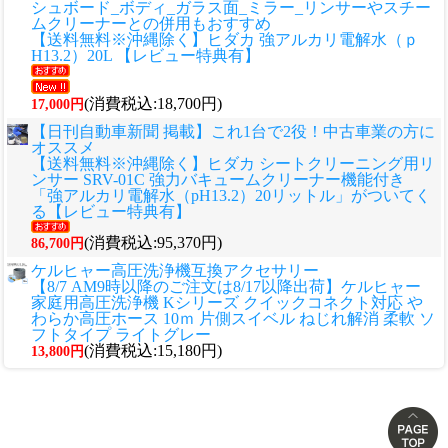
シュボード_ボディ_ガラス面_ミラー_リンサーやスチー
ムクリーナーとの併用もおすすめ
【送料無料※沖縄除く】ヒダカ 強アルカリ電解水（ｐ
H13.2）20L 【レビュー特典有】
(消費税込:18,700円)
17,000円
【日刊自動車新聞 掲載】これ1台で2役！中古車業の方に
オススメ
【送料無料※沖縄除く】ヒダカ シートクリーニング用リ
ンサー SRV-01C 強力バキュームクリーナー機能付き
「強アルカリ電解水（pH13.2）20リットル」がついてく
る【レビュー特典有】
(消費税込:95,370円)
86,700円
ケルヒャー高圧洗浄機互換アクセサリー
【8/7 AM9時以降のご注文は8/17以降出荷】ケルヒャー
家庭用高圧洗浄機 Kシリーズ クイックコネクト対応 や
わらか高圧ホース 10ｍ 片側スイベル ねじれ解消 柔軟 ソ
フトタイプ ライトグレー
(消費税込:15,180円)
13,800円