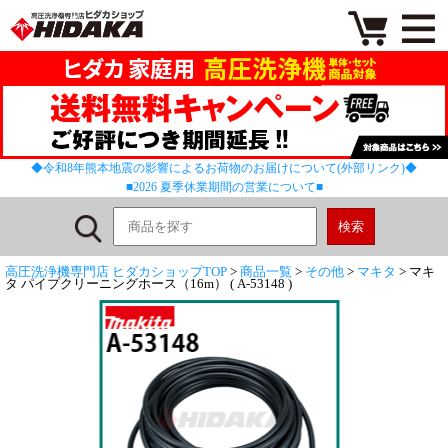
◆令和8年熊本地震の影響によるお荷物のお届けについて(外部リンク)◆
■2026 夏季休業期間の営業について■
高圧洗浄機専門店 ヒダカショップTOP
>
商品一覧
>
その他
>
マキタ
> マキ
タ パイプクリーニングホース（16m） ( A-53148 )