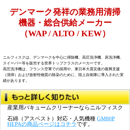
デンマーク発祥の業務用清掃
機器・総合供給メーカー
（WAP / ALTO / KEW）
ニルフィスクは、デンマークを中心に掃除機、高圧洗浄機、床洗浄機、
スイーパー等を販売する
世界トップクラスのメーカー
です。
高圧洗浄機は、フランス空軍での採用や、東日本大震災後の復興支援
（清掃）および放射性物質の除染のために、陸上自衛隊に導入された実
績があります。
産業用バキュームクリーナーならニルフィスク
石綿（アスベスト）対応・人気機種
GM80P
HEPAの商品ページはコチラ
です。