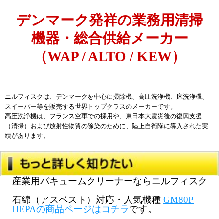
デンマーク発祥の業務用清掃
機器・総合供給メーカー
（WAP / ALTO / KEW）
ニルフィスクは、デンマークを中心に掃除機、高圧洗浄機、床洗浄機、
スイーパー等を販売する
世界トップクラスのメーカー
です。
高圧洗浄機は、フランス空軍での採用や、東日本大震災後の復興支援
（清掃）および放射性物質の除染のために、陸上自衛隊に導入された実
績があります。
産業用バキュームクリーナーならニルフィスク
石綿（アスベスト）対応・人気機種
GM80P
HEPAの商品ページはコチラ
です。