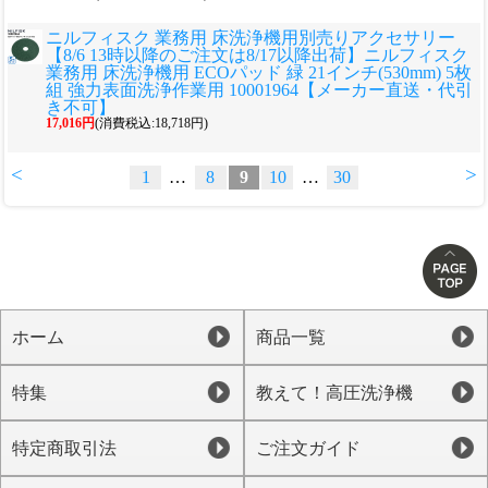
ニルフィスク 業務用 床洗浄機用別売りアクセサリー
【8/6 13時以降のご注文は8/17以降出荷】ニルフィスク
業務用 床洗浄機用 ECOパッド 緑 21インチ(530mm) 5枚
組 強力表面洗浄作業用 10001964【メーカー直送・代引
き不可】
17,016円
(消費税込:18,718円)
<
>
1
…
8
9
10
…
30
ホーム
商品一覧
特集
教えて！高圧洗浄機
特定商取引法
ご注文ガイド