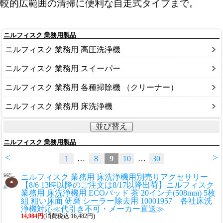
較的広範囲の清掃に便利な自走式タイプまで。
ニルフィスク 業務用製品
ニルフィスク 業務用 高圧洗浄機
ニルフィスク 業務用 スイーパー
ニルフィスク 業務用 各種掃除機 （クリーナー）
ニルフィスク 業務用 床洗浄機
並び替え
ニルフィスク 業務用製品
<
>
1
…
8
9
10
…
30
ニルフィスク 業務用 床洗浄機用別売りアクセサリー
【8/6 13時以降のご注文は8/17以降出荷】ニルフィスク
業務用 床洗浄機用 ECOパッド 茶 20インチ(508mm) 5枚
組 粗い床面 研磨 シーラー除去用 10001957 各社床洗
浄機対応≪代引き不可・メーカー直送≫
14,984円
(消費税込:16,482円)