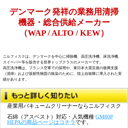
デンマーク発祥の業務用清掃
機器・総合供給メーカー
（WAP / ALTO / KEW）
ニルフィスクは、デンマークを中心に掃除機、高圧洗浄機、床洗浄機、
スイーパー等を販売する
世界トップクラスのメーカー
です。
高圧洗浄機は、フランス空軍での採用や、東日本大震災後の復興支援
（清掃）および放射性物質の除染のために、陸上自衛隊に導入された実
績があります。
産業用バキュームクリーナーならニルフィスク
石綿（アスベスト）対応・人気機種
GM80P
HEPAの商品ページはコチラ
です。