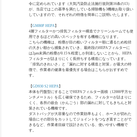
令に定められています（大気汚染防止法施行規則第16条の13）
が、当店ではこの基準を満たしている掃除機を3機種お取り扱い
していますので、それぞれの特徴を簡単にご説明いたします。
【
GM80P HEPA
】
4層フィルターかつ排気フィルター構造でクリーンルームでも使
用できるほどの高いスペックを有する機種になります。
こちらの機種は、粉塵が目の粗いフィルター順に通るため粒径
の大きい順から捕集されていき、最終段のHEPAフィルターに
は2μm未満の粉塵が0.15％程度しか到達しないことから、HEPA
フィルターが詰まりにくく長持ちする構造になっています。
「排気のきれいさ」と「漏れに対する構造と対策」が最大の特
徴で、作業者の健康を最優先する場合はこちらがおすすめで
す。
【
GD930 S2 HEPA
】
本体を円盤型にすることでHEPAフィルター面積（12000平方セ
ンチメートル）を広く確保できるため、フィルターが詰まりに
くく、各所の嵌合（かんごう）部の漏れに対してもきちんと対
策されている機種です。
ダストバッグが大容量なので作業効率もよく、ホースが切れた
場合にその部分をカットしてジョイントをつなぎ直すことがで
きるなど、作業者目線で設計されている、使いやすい機種で
す。