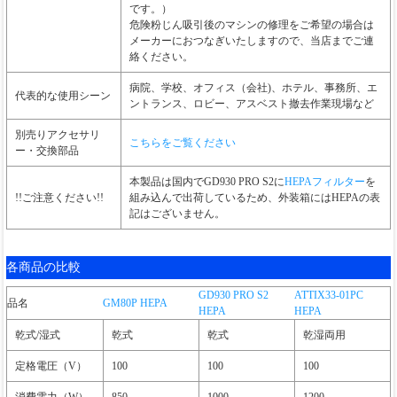
です。）
危険粉じん吸引後のマシンの修理をご希望の場合は
メーカーにおつなぎいたしますので、当店までご連
絡ください。
病院、学校、オフィス（会社)、ホテル、事務所、エ
代表的な使用シーン
ントランス、ロビー、アスベスト撤去作業現場など
別売りアクセサリ
こちらをご覧ください
ー・交換部品
本製品は国内でGD930 PRO S2に
HEPAフィルター
を
!!ご注意ください!!
組み込んで出荷しているため、外装箱にはHEPAの表
記はございません。
各商品の比較
GD930 PRO S2
ATTIX33-01PC
品名
GM80P HEPA
HEPA
HEPA
乾式/湿式
乾式
乾式
乾湿両用
定格電圧（V）
100
100
100