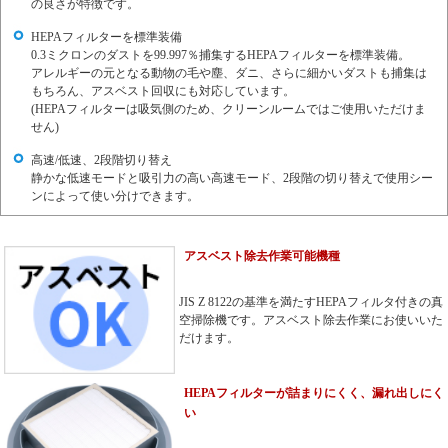
の良さが特徴です。
HEPAフィルターを標準装備
0.3ミクロンのダストを99.997％捕集するHEPAフィルターを標準装備。
アレルギーの元となる動物の毛や塵、ダニ、さらに細かいダストも捕集は
もちろん、アスベスト回収にも対応しています。
(HEPAフィルターは吸気側のため、クリーンルームではご使用いただけま
せん)
高速/低速、2段階切り替え
静かな低速モードと吸引力の高い高速モード、2段階の切り替えで使用シー
ンによって使い分けできます。
アスベスト除去作業可能機種
JIS Z 8122の基準を満たすHEPAフィルタ付きの真
空掃除機です。アスベスト除去作業にお使いいた
だけます。
HEPAフィルターが詰まりにくく、漏れ出しにく
い