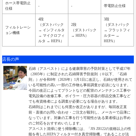
ホース帯電防止
-
-
帯電防止仕様
仕様
4段
3段
（ダストパック
2段
（ダストパック
フィルトレーシ
→ インフィルタ
（ダストパック
→ フラットフィ
ョン機構
→ マイクロフィ
→ HEPA）
ルター →
ルタ → HEPA）
HEPA）
店長の声
石綿（アスベスト）による健康障害の予防対策として平成17年
（2005年）に制定された石綿障害予防規則（※以下、「石綿
則」）が令和8年（2026年）1月1日に改正し、石綿が使用されて
いる可能性の高い一部の工作物も事前調査が必須になります。
今回の改正によってプラントなどの配管のメンテナンス工事や
電気設備の改修工事、ボイラー・圧力容器の部品交換工事など
でも有資格者による調査が必要になる場合があります。
石綿則はこれまでにも何度か改正がありますが、毎回改正直
前・直後のお問い合わせ・ご注文が殺到し、メーカーで品薄に
なっています。対象の工事を行う可能性がある業者様はお早め
のご対応をおすすめいたします。
アスベスト清掃に使う掃除機には、「JIS Z8122の規格以上の性
能を有したHEPAフィルター付き真空掃除機」であることが法