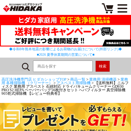
◆令和8年熊本地震の影響によるお荷物のお届けについて(外部リンク)◆
■2026 夏季休業期間の営業について■
高圧洗浄機専門店 ヒダカショップTOP
>
商品一覧
>
業務用 清掃機器
>
業務
用 各種掃除機 （クリーナー）
>
アスベスト用掃除機
> 【送料無料】ニルフ
ィスク 業務用 アスベスト 石綿対応 ドライバキュームクリーナー GD930
PRO S2 HEPA ペーパーバッグ56枚付きセット へパフィルター 真空掃除機
905乾式掃除機 【レビュー特典有】