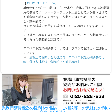
【
ATTIX 33-01PC HEPA
】
3機種の中で唯一、湿ったゴミや水分、液体を回収できる乾湿両
用の機種です。ウォータージェット工法などで水を使う現場で
も対象物が乾くのを待たずに作業ができるため、タイムロスが
なく効率的です。
水を使う現場で使用する場合はこちらの機種をおすすめしま
す。
チリ落とし機能やストッパー付きのタイヤなど、作業者目線で
考えられた機能的な設計です。
アスベスト対策掃除機については、ブログでも詳しくご説明し
ています。
⇒
「法改正でお問い合わせ急増！アスベスト対応掃除機の比
較・選び方【石綿・危険粉じん対応機種】
業務用清掃機器の疑問やお悩み、ご相談等、お気軽にお問い