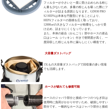
フィルターが小さいと一度に受け止められる粉じ
ん量も少ないため、多量の粉じんを吸った際にフ
ィルターが詰まる原因となります。GD930 PRO
S2 HEPAは本体を円盤型にすることにより、
HEPAフィルターの面積を広く取っており、
12000㎠の大きなフィルターが粉塵をしっかり受
け止め、詰まりにくくなっています。
また、本体の嵌合（かんごう）部やホースの差込
口はシール（パッキン）付きで密閉度が高く、一
度回収した粉じんを外に漏らしにくい構造です。
大容量ダストバッグ
15Lもの大容量ダストバッグで回収量の多い現場
でも活躍します。
ホースが破れても修復可能
ホースのジャバラ部分と接続パーツのつなぎ目は
使用時に負荷がかかりやすいため、破損しやすい
部分です。一般的なホースはジャバラ部分と接続