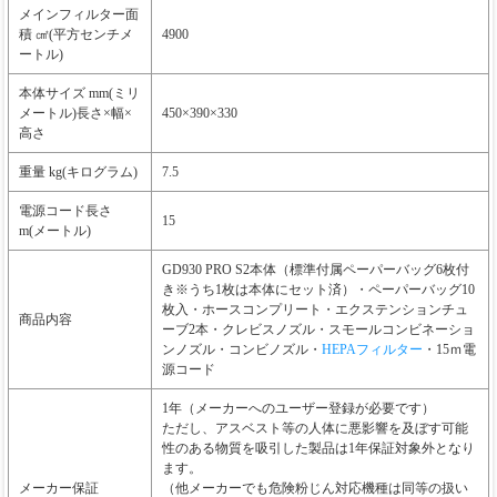
メインフィルター面
積 ㎠(平方センチメ
4900
ートル)
本体サイズ mm(ミリ
メートル)長さ×幅×
450×390×330
高さ
重量 kg(キログラム)
7.5
電源コード長さ
15
m(メートル)
GD930 PRO S2本体（標準付属ペーパーバッグ6枚付
き※うち1枚は本体にセット済）・ペーパーバッグ10
枚入・ホースコンプリート・エクステンションチュ
商品内容
ーブ2本・クレビスノズル・スモールコンビネーショ
ンノズル・コンビノズル・
HEPAフィルター
・15ｍ電
源コード
1年（メーカーへのユーザー登録が必要です）
ただし、アスベスト等の人体に悪影響を及ぼす可能
性のある物質を吸引した製品は1年保証対象外となり
ます。
メーカー保証
（他メーカーでも危険粉じん対応機種は同等の扱い