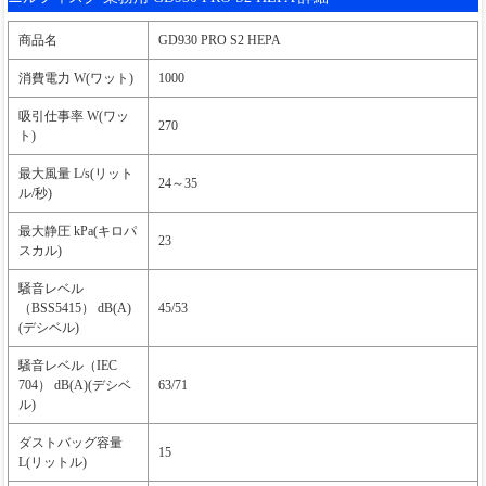
商品名
GD930 PRO S2 HEPA
消費電力 W(ワット)
1000
吸引仕事率 W(ワッ
270
ト)
最大風量 L/s(リット
24～35
ル/秒)
最大静圧 kPa(キロパ
23
スカル)
騒音レベル
（BSS5415） dB(A)
45/53
(デシベル)
騒音レベル（IEC
704） dB(A)(デシベ
63/71
ル)
ダストバッグ容量
15
L(リットル)