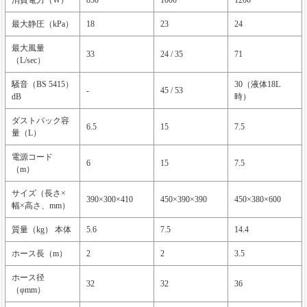
消費電力（W）
850
1000
1200
最大静圧（kPa）
18
23
24
最大風量
33
24 / 35
71
（L/sec）
騒音（BS 5415）
30（液体18L
-
45 / 53
dB
時）
ダストパック容
6.5
15
7.5
量（L）
電源コード
6
15
7.5
（m）
サイズ（長さ×
390×300×410
450×390×390
450×380×600
幅×高さ、mm）
質量（kg） 本体
5.6
7.5
14.4
ホース長（m）
2
2
3.5
ホース径
32
32
36
（φmm）