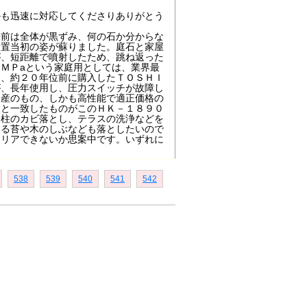
かも迅速に対応してくださりありがとう
浄前は全体が黒ずみ、何の石か分からな
設置当初の姿が蘇りました。庭石と家屋
が、短距離で噴射したため、跳ね返った
ＭＰaという家庭用としては、業界最
は、約２０年位前に購入したＴＯＳＨＩ
が、長年使用し、圧力スイッチが故障し
国産のもの、しかも高性能で適正価格の
望と一致したものがこのＨＫ－１８９０
門柱のカビ落とし、テラスの洗浄などを
いる苔や木のしぶなども落としたいので
クリアできないか思案中です。いずれに
538
539
540
541
542