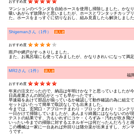
おすすめ度
マンションのベランダを自給ホースを使用し掃除しました。かな
吸いあがらず故障かと思いましたが、ホースとワンタッチカップ
た。ホースをまっすぐに切りなおし、組み見直したら解決しまし
Shigemanさん（1件）
購入者
おすすめ度
雨戸や網戸がすっきりしました。
また、お風呂場にも使ってみましたが、かなりきれいになって満
MR2さん（1件）
購入者
福岡
おすすめ度
年末の注文だったので、納品は年明けかな？と思っていましたが
日高産業さんの対応がとっても早かったです。
早速箱をあけて部品が揃っているか確認して動作確認の為に組立
セットはいたって簡単で取説なしでも出来ました。
今までは、玄関口・アプローチまわり・ブロックまわり・コンク
一日かけて掃除していましたが、あんまり綺麗にはならないのが
テストの結果です、力もいれずにコケ・くろずみ・汚れが吹き飛
いったい今までの掃除に対するエネルギーは何だったんだろうと
この機械は一家に一台あれば外回りは随分楽が出来ますし、ガン
うです。