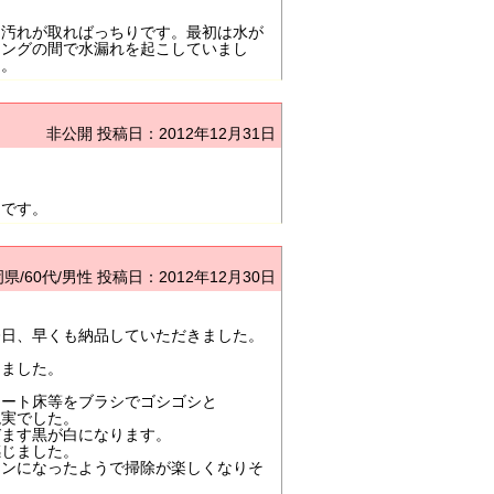
り汚れが取ればっちりです。最初は水が
リングの間で水漏れを起こしていまし
た。
非公開
投稿日：2012年12月31日
足です。
県/60代/男性
投稿日：2012年12月30日
今日、早くも納品していただきました。
てました。
リート床等をブラシでゴシゴシと
現実でした。
びます黒が白になります。
感じました。
マンになったようで掃除が楽しくなりそ