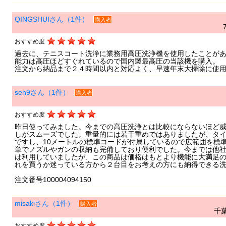
QINGSHUIさん（1件）
購入者
おすすめ度
過去に、テニスコート洗浄に業務用高圧洗浄機を使用したことが
能力は高圧ほどすぐれているので国内製最高圧の当該機を購入。
注文から納品まで２４時間以内と対応よく、早速年末大掃除に使
sen9さん（1件）
購入者
おすすめ度
昨日使ってみました。今までの高圧洗浄とは比較にならないほど
しがスムーズでした。重量的には若干重めではありましたが、タ
ですし、10メートルの標準コードが付属しているので広範囲を標
単でノズルやガンの収納も完備しており便利でした。今までは他社の
は利用していましたが、この商品は価格はもとより機能に大満足の
れを買うか迷っている方から２台目をお考えの方にも納得できる
注文番号100004094150
misakiさん（1件）
購入者
千葉
おすすめ度