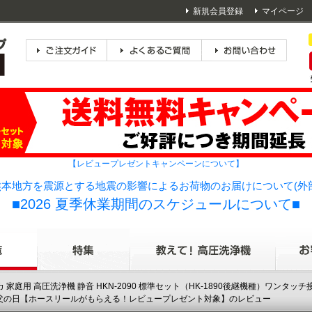
新規会員登録
マイページ
【レビュープレゼントキャンペーンについて】
本地方を震源とする地震の影響によるお荷物のお届けについて(外
■2026 夏季休業期間のスケジュールについて■
カ 家庭用 高圧洗浄機 静音 HKN-2090 標準セット（HK-1890後継機種）ワンタッチ接続
業 父の日【ホースリールがもらえる！レビュープレゼント対象】のレビュー