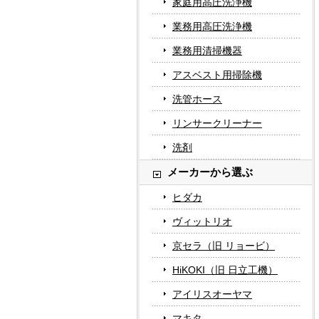
家庭用高圧洗浄機
業務用高圧洗浄機
業務用清掃機器
アスベスト用掃除機
洗管ホース
リンサークリーナー
洗剤
メーカーから選ぶ
ヒダカ
ヴィットリオ
京セラ（旧 リョービ）
HiKOKI（旧 日立工機）
アイリスオーヤマ
マキタ