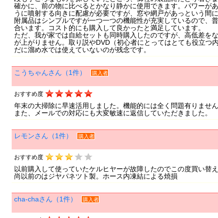
確かに、前の物に比べるとかなり静かに使用できます。パワーが
うに噴射する向きに配慮が必要ですが、窓や網戸があっという間
附属品はシンプルですが一つ一つの機能性が充実しているので、
合います。コスト的にも購入して良かったと満足しています。
ただ、我が家では自給セットも同時購入したのですが、高低差をな
が上がりません。取り説やDVD（初心者にとってはとても役立つ
だに溜め水では使えていないのが残念です。
こうちゃんさん（1件）
購入者
おすすめ度
年末の大掃除に早速活用しました。機能的には全く問題有りませ
また、メールでの対応にも大変敏速に返信していただきました。
レモンさん（1件）
購入者
おすすめ度
以前購入して使っていたケルヒヤーが故障したのでこの度買い替
尚以前のはジヤパネツト製。ホース内凍結による焼損
cha-chaさん（1件）
購入者