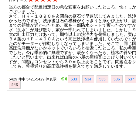
当方の都合で配達指定日の急な変更をお願いしたところ、快くし
ございました。
さて、ＨＫ－１８９０を玄関前の庭石で早速試してみました。洗
かったのですが、洗浄後は石の模様がくっきりと浮かび上がり、
までの距離が近かったため、家を一部防水シ－トで覆ったのです
水（泥水）が飛び散り、家が一部汚れてしまいました。しかし、９
大の吐出圧力だけあって、期待以上の洗浄力を発揮しました。実
ＢＡ製のＨＰ－４００Ａという高圧洗浄機を使用していたのです
たのかモーターが作動しなくなってしまいました。そこで、同じ
高圧洗浄機がないかネットでいろいろと検索したところ、私の希
でした。今は季節的に無理ですが、暖かくなったら、植木の苔や
したいと思います。出来れば山陰の小屋の屋根瓦にこびり付いて
すが、問題はコンセントから３０ｍ以上あることです。問題点を
しても、希望通りの高圧洗浄機を購入できて満足しています。
5429 件中 5421-5429 件表示
533
534
535
536
537
543