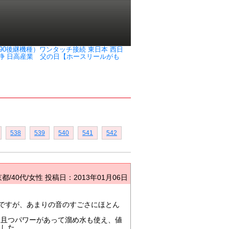
-1890後継機種）ワンタッチ接続 東日本 西日
 高圧洗浄 日高産業 父の日【ホースリールがも
538
539
540
541
542
都/40代/女性
投稿日：2013年01月06日
のですが、あまりの音のすごさにほとん
尚且つパワーがあって溜め水も使え、値
ました。