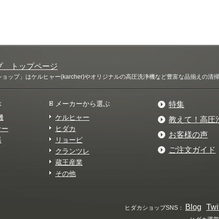
プ トップページ
ップ」はケルヒャー(karcher)やオリジナルの高圧洗浄機など豊富な品揃えの
ぶ
メーカーから選ぶ
特集
機
ケルヒャー
教えて！高圧
ナー
ヒダカ
お客様の声
器
リョービ
ご注文ガイド
クランツレ
蔵王産業
その他
Blog
Twi
ヒダカショップSNS：