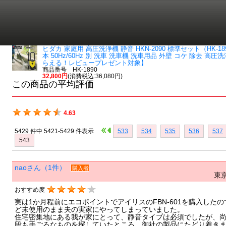
ヒダカ 家庭用 高圧洗浄機 静音 HKN-2090 標準セット（HK
本 50Hz/60Hz 別 洗車 洗車機 洗車用品 外壁 コケ 除去
らえる！レビュープレゼント対象】
商品番号 HK-1890
32,800円
(消費税込:36,080円)
この商品の平均評価
4.63
5429 件中 5421-5429 件表示
533
534
535
536
537
543
naoさん（1件）
購入者
東京
おすすめ度
実は1か月程前にエコポイントでアイリスのFBN-601を購入した
ど未使用のまま夫の実家にやってしまっていました。
住宅密集地にある我が家にとって、静音タイプは必須でしたが、
段も手ごろなものを探していたところ、御社の製品にたどり着き