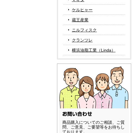
ケルヒャー
蔵王産業
ニルフィスク
クランツレ
横浜油脂工業（Linda）
商品購入についてのご相談、ご質
問、ご意見、ご要望等をお待ちし
ております。