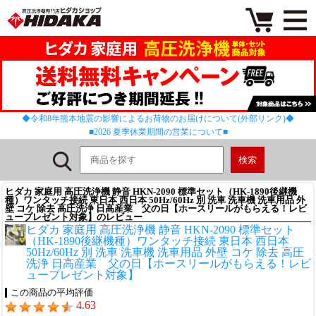
◆令和8年熊本地震の影響によるお荷物のお届けについて(外部リンク)◆
■2026 夏季休業期間の営業について■
ヒダカ 家庭用 高圧洗浄機 静音 HKN-2090 標準セット（HK-1890後継機
種）ワンタッチ接続 東日本 西日本 50Hz/60Hz 別 洗車 洗車機 洗車用品 外
壁 コケ 除去 高圧洗浄 日高産業 父の日【ホースリールがもらえる！レビ
ュープレゼント対象】のレビュー
ヒダカ 家庭用 高圧洗浄機 静音 HKN-2090 標準セット
（HK-1890後継機種）ワンタッチ接続 東日本 西日本
50Hz/60Hz 別 洗車 洗車機 洗車用品 外壁 コケ 除去 高圧
洗浄 日高産業 父の日【ホースリールがもらえる！レビ
ュープレゼント対象】
この商品の平均評価
4.63