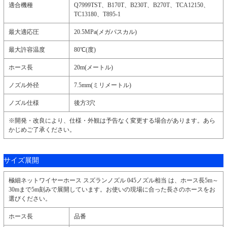
適合機種
Q7999TST、B170T、B230T、B270T、TCA12150、
TC13180、T895-1
最大適応圧
20.5MPa(メガパスカル)
最大許容温度
80℃(度)
ホース長
20m(メートル)
ノズル外径
7.5mm(ミリメートル)
ノズル仕様
後方3穴
※開発・改良により、仕様・外観は予告なく変更する場合があります。あら
かじめご了承ください。
サイズ展開
極細ネットワイヤーホース スズランノズル 045ノズル相当 は、ホース長5m～
30mまで5m刻みで展開しています。お使いの現場に合った長さのホースをお
選びください。
ホース長
品番