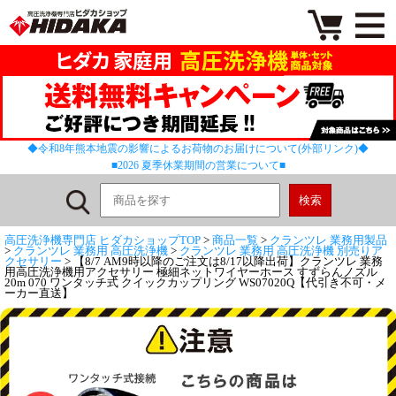
◆令和8年熊本地震の影響によるお荷物のお届けについて(外部リンク)◆
■2026 夏季休業期間の営業について■
高圧洗浄機専門店 ヒダカショップTOP
>
商品一覧
>
クランツレ 業務用製品
>
クランツレ 業務用 高圧洗浄機
>
クランツレ 業務用 高圧洗浄機 別売りア
クセサリー
> 【8/7 AM9時以降のご注文は8/17以降出荷】クランツレ 業務
用高圧洗浄機用アクセサリー 極細ネットワイヤーホース すずらんノズル
20m 070 ワンタッチ式 クイックカップリング WS07020Q【代引き不可・メ
ーカー直送】