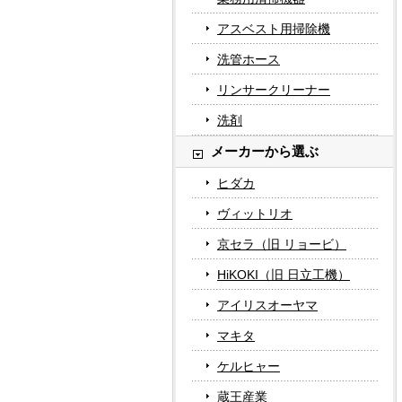
アスベスト用掃除機
洗管ホース
リンサークリーナー
洗剤
メーカーから選ぶ
ヒダカ
ヴィットリオ
京セラ（旧 リョービ）
HiKOKI（旧 日立工機）
アイリスオーヤマ
マキタ
ケルヒャー
蔵王産業