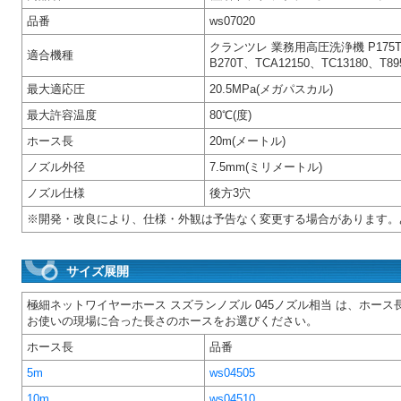
品番
ws07020
クランツレ 業務用高圧洗浄機 P175TST
適合機種
B270T、TCA12150、TC13180、T89
最大適応圧
20.5MPa(メガパスカル)
最大許容温度
80℃(度)
ホース長
20m(メートル)
ノズル外径
7.5mm(ミリメートル)
ノズル仕様
後方3穴
※開発・改良により、仕様・外観は予告なく変更する場合があります。
サイズ展開
極細ネットワイヤーホース スズランノズル 045ノズル相当 は、ホース
お使いの現場に合った長さのホースをお選びください。
ホース長
品番
5m
ws04505
10m
ws04510