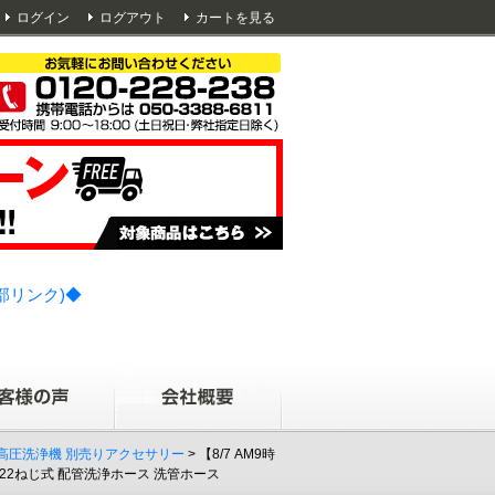
ログイン
ログアウト
カートを見る
部リンク)◆
 高圧洗浄機 別売りアクセサリー
> 【8/7 AM9時
M22ねじ式 配管洗浄ホース 洗管ホース