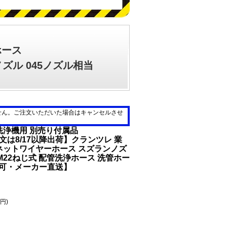
ホース
ズル 045ノズル相当
せん。ご注文いただいた場合はキャンセルさせ
洗浄機用 別売り付属品
注文は8/17以降出荷】クランツレ 業
ネットワイヤーホース スズランノズ
当 M22ねじ式 配管洗浄ホース 洗管ホー
き不可・メーカー直送】
0円)