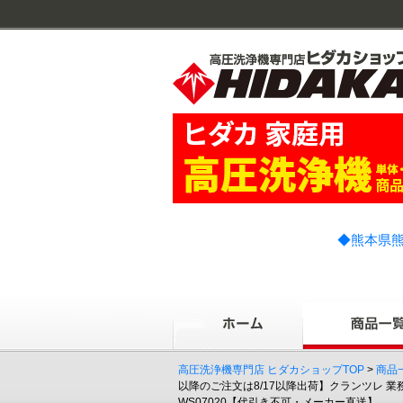
◆熊本県熊
高圧洗浄機専門店 ヒダカショップTOP
>
商品
以降のご注文は8/17以降出荷】クランツレ 業
WS07020【代引き不可・メーカー直送】