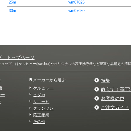
25m
wm07025
30m
wm07030
プ トップページ
ップ」はケルヒャー(karcher)やオリジナルの高圧洗浄機など豊富な品揃えの
ぶ
メーカーから選ぶ
特集
機
ケルヒャー
教えて！高圧
ナー
ヒダカ
お客様の声
器
リョービ
ご注文ガイド
クランツレ
蔵王産業
その他