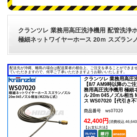
クランツレ 業務用高圧洗浄機用 配管洗浄
極細ネットワイヤーホース 20ｍ スズランノ
配送先が沖縄、離島の場合は配送業者の都合上、ご注文を承ることができま
ていただきますので、何卒ご了承いただきますようお願いいたします。
クランツレ 業務用高圧
【8/7 AM9時以降のご
務用高圧洗浄機用 極細
ル 20m 045ノズル相
ス WS07020【代引
商品番号 ws07020
42,400円
(消費税込:46,64
【お支払方法】