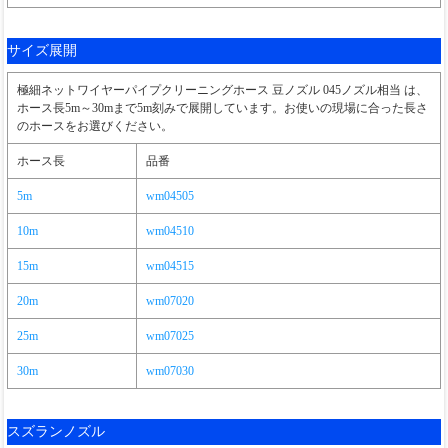
サイズ展開
極細ネットワイヤーパイプクリーニングホース 豆ノズル 045ノズル相当 は、
ホース長5m～30mまで5m刻みで展開しています。お使いの現場に合った長さ
のホースをお選びください。
ホース長
品番
5m
wm04505
10m
wm04510
15m
wm04515
20m
wm07020
25m
wm07025
30m
wm07030
スズランノズル