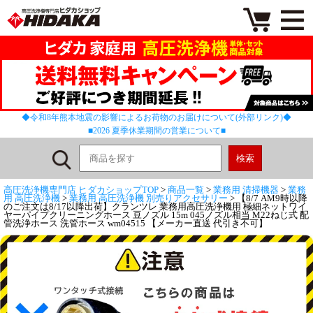
◆令和8年熊本地震の影響によるお荷物のお届けについて(外部リンク)◆
■2026 夏季休業期間の営業について■
高圧洗浄機専門店 ヒダカショップTOP
>
商品一覧
>
業務用 清掃機器
>
業務
用 高圧洗浄機
>
業務用 高圧洗浄機 別売りアクセサリー
> 【8/7 AM9時以降
のご注文は8/17以降出荷】クランツレ 業務用高圧洗浄機用 極細ネットワイ
ヤーパイプクリーニングホース 豆ノズル 15m 045ノズル相当 M22ねじ式 配
管洗浄ホース 洗管ホース wm04515 【メーカー直送 代引き不可】