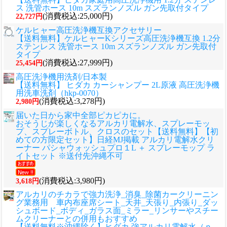
ス 洗管ホース 10m スズランノズル ガン先取付タイプ
(消費税込:25,000円)
22,727円
ケルヒャー高圧洗浄機互換アクセサリー
【送料無料】ケルヒャーKシリーズ高圧洗浄機互換 1.2分
ステンレス 洗管ホース 10m スズランノズル ガン先取付
タイプ
(消費税込:27,999円)
25,454円
高圧洗浄機用洗剤/日本製
【送料無料】 ヒダカ カーシャンプー 2L原液 高圧洗浄機
用洗車洗剤（hkp-0070）
(消費税込:3,278円)
2,980円
届いた日から家中全部ピカピカに。
おそうじが楽しくなるアルカリ電解水、スプレーモッ
プ、スプレーボトル、クロスのセット
【送料無料】【初
めての方限定セット】日経MJ掲載 アルカリ電解水クリ
ーナー パシャウォッシュプロ１L ＋ スプレーモップ ラ
イトセット ※送付先沖縄不可
(消費税込:3,980円)
3,618円
アルカリのチカラで強力洗浄_消臭_除菌カークリーニン
グ業務用 車内布座席シート_天井_天張り_内張り_ダッ
シュボード_ボディ_ガラス面_ミラー_リンサーやスチー
ムクリーナーとの併用もおすすめ
【送料無料※沖縄除く】ヒダカ 強アルカリ電解水（ｐ