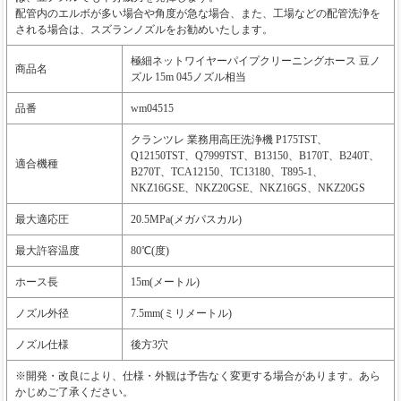
配管内のエルボが多い場合や角度が急な場合、また、工場などの配管洗浄を
される場合は、スズランノズルをお勧めいたします。
極細ネットワイヤーパイプクリーニングホース 豆ノ
商品名
ズル 15m 045ノズル相当
品番
wm04515
クランツレ 業務用高圧洗浄機 P175TST、
Q12150TST、Q7999TST、B13150、B170T、B240T、
適合機種
B270T、TCA12150、TC13180、T895-1、
NKZ16GSE、NKZ20GSE、NKZ16GS、NKZ20GS
最大適応圧
20.5MPa(メガパスカル)
最大許容温度
80℃(度)
ホース長
15m(メートル)
ノズル外径
7.5mm(ミリメートル)
ノズル仕様
後方3穴
※開発・改良により、仕様・外観は予告なく変更する場合があります。あら
かじめご了承ください。