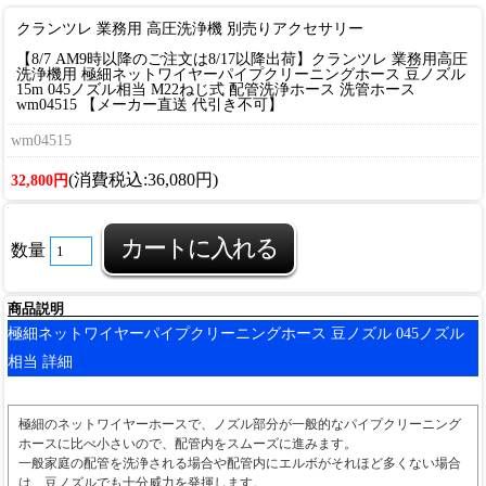
クランツレ 業務用 高圧洗浄機 別売りアクセサリー
【8/7 AM9時以降のご注文は8/17以降出荷】クランツレ 業務用高圧
洗浄機用 極細ネットワイヤーパイプクリーニングホース 豆ノズル
15m 045ノズル相当 M22ねじ式 配管洗浄ホース 洗管ホース
wm04515 【メーカー直送 代引き不可】
wm04515
(消費税込:36,080円)
32,800円
数量
商品説明
極細ネットワイヤーパイプクリーニングホース 豆ノズル 045ノズル
相当 詳細
極細のネットワイヤーホースで、ノズル部分が一般的なパイプクリーニング
ホースに比べ小さいので、配管内をスムーズに進みます。
一般家庭の配管を洗浄される場合や配管内にエルボがそれほど多くない場合
は、豆ノズルでも十分威力を発揮します。