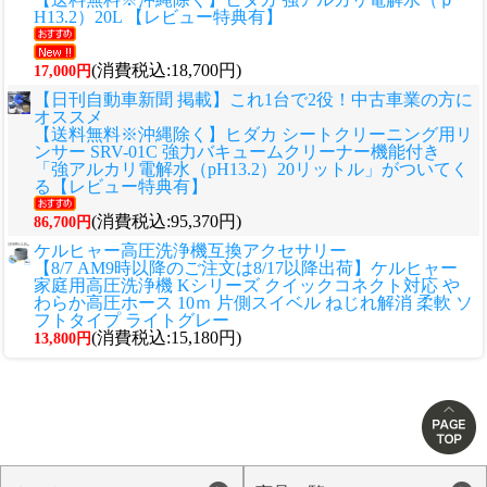
H13.2）20L 【レビュー特典有】
(消費税込:18,700円)
17,000円
【日刊自動車新聞 掲載】これ1台で2役！中古車業の方に
オススメ
【送料無料※沖縄除く】ヒダカ シートクリーニング用リ
ンサー SRV-01C 強力バキュームクリーナー機能付き
「強アルカリ電解水（pH13.2）20リットル」がついてく
る【レビュー特典有】
(消費税込:95,370円)
86,700円
ケルヒャー高圧洗浄機互換アクセサリー
【8/7 AM9時以降のご注文は8/17以降出荷】ケルヒャー
家庭用高圧洗浄機 Kシリーズ クイックコネクト対応 や
わらか高圧ホース 10ｍ 片側スイベル ねじれ解消 柔軟 ソ
フトタイプ ライトグレー
(消費税込:15,180円)
13,800円