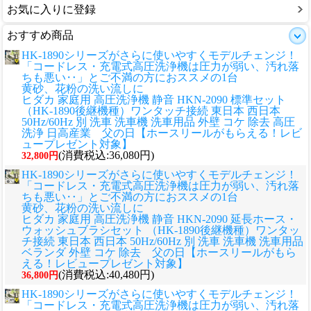
お気に入りに登録
おすすめ商品
HK-1890シリーズがさらに使いやすくモデルチェンジ！
「コードレス・充電式高圧洗浄機は圧力が弱い、汚れ落
ちも悪い‥」とご不満の方におススメの1台
黄砂、花粉の洗い流しに
ヒダカ 家庭用 高圧洗浄機 静音 HKN-2090 標準セット
（HK-1890後継機種）ワンタッチ接続 東日本 西日本
50Hz/60Hz 別 洗車 洗車機 洗車用品 外壁 コケ 除去 高圧
洗浄 日高産業 父の日【ホースリールがもらえる！レビ
ュープレゼント対象】
(消費税込:36,080円)
32,800円
HK-1890シリーズがさらに使いやすくモデルチェンジ！
「コードレス・充電式高圧洗浄機は圧力が弱い、汚れ落
ちも悪い‥」とご不満の方におススメの1台
黄砂、花粉の洗い流しに
ヒダカ 家庭用 高圧洗浄機 静音 HKN-2090 延長ホース・
ウォッシュブラシセット （HK-1890後継機種）ワンタッ
チ接続 東日本 西日本 50Hz/60Hz 別 洗車 洗車機 洗車用品
ベランダ 外壁 コケ 除去 父の日【ホースリールがもら
える！レビュープレゼント対象】
(消費税込:40,480円)
36,800円
HK-1890シリーズがさらに使いやすくモデルチェンジ！
「コードレス・充電式高圧洗浄機は圧力が弱い、汚れ落