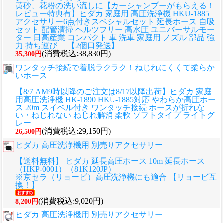
黄砂、花粉の洗い流しに
【カーシャンプーがもらえる！
レビュー特典有】ヒダカ 家庭用 高圧洗浄機 HKU-1885
アクセサリー6点付きスペシャルセット 延長ホース 自吸
セット 配管清掃 ヘルツフリー 高水圧 ユニバーサルモー
ター 日高産業 コンパクト 車 洗車 家庭用 ノズル 部品 強
力 持ち運び 【2個口発送】
(消費税込:38,830円)
35,300円
ワンタッチ接続で着脱ラクラク！ねじれにくくて柔らか
いホース
【8/7 AM9時以降のご注文は8/17以降出荷】ヒダカ 家庭
用高圧洗浄機 HK-1890 HKU-1885対応 やわらか高圧ホー
ス 20m スイベル付き ワンタッチ接続 ホースが折れな
い・ねじれない ねじれ解消 柔軟 ソフトタイプ ライトグ
レー
(消費税込:29,150円)
26,500円
ヒダカ 高圧洗浄機用 別売りアクセサリー
【送料無料】 ヒダカ 延長高圧ホース 10m 延長ホース
（HKP-0001）（81K120JP）
※京セラ（リョービ）高圧洗浄機にも適合 【リョービ互
換！】
(消費税込:9,020円)
8,200円
ヒダカ 高圧洗浄機用 別売りアクセサリー