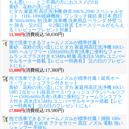
ちも悪い‥」とご不満の方におススメの1台
黄砂、花粉の洗い流しに
ヒダカ 家庭用 高圧洗浄機 静音 HKN-2090 スペシャルセ
ット （HK-1890後継機種）ワンタッチ接続 東日本 西日
本 50Hz/60Hz 別 洗車 洗車機 洗車用品 ベランダ 外壁 コ
ケ 除去 父の日 ※2個口発送【ホースリールがもらえ
る！レビュープレゼント対象】
(消費税込:58,630円)
53,300円
泡で洗車できるフォームノズルが標準付属！
黄砂、花粉の洗い流しに
ヒダカ 家庭用高圧洗浄機 HKU-
1885 ヘルツフリー (50Hz60Hz共有)洗車に便利なフォー
ムランスプラス付き 8.5MPa 軽量 高水圧8.5MPa ユニバー
サルモーター搭載【レビュー特典有】 父の日のプレゼン
トにも♪
(消費税込:17,380円)
15,800円
泡で洗車できるフォームノズルが標準付属！延長ホー
ス・ウォッシュブラシ付きセット
黄砂、花粉の洗い流しに
ヒダカ 家庭用高圧洗浄機 HKU-
1885 2点セット(延長ホース+ウォッシュブラシ) ヘルツフ
リー (50Hz60Hz共有) 洗車に便利なフォームランスプラ
ス付き 高水圧8.5MPa ユニバーサルモーター搭載【レビ
ュー特典有】 父の日のプレゼントにも♪
(消費税込:19,580円)
17,800円
泡で洗車できるフォームノズルが標準付属！掃除 100v
パーツ 簡易 ため水 アクセサリー 高圧 ノズル 電動 強い
シャンプー 手持ち