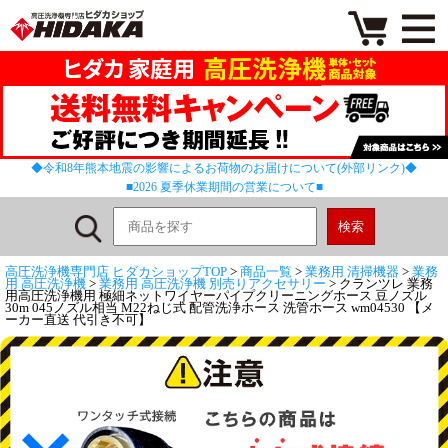
◆令和8年熊本地震の影響によるお荷物のお届けについて(外部リンク)◆
■2026 夏季休業期間の営業について■
高圧洗浄機専門店 ヒダカショップTOP
>
商品一覧
>
業務用 清掃機器
>
業務
用 高圧洗浄機
>
業務用 高圧洗浄機 別売りアクセサリー
> クランツレ 業務
用高圧洗浄機用 極細ネットワイヤーパイプクリーニングホース 豆ノズル
30m 045ノズル相当 M22ねじ式 配管洗浄ホース 洗管ホース wm04530 【メ
ーカー直送 代引き不可】