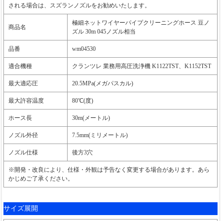
される場合は、スズランノズルをお勧めいたします。
極細ネットワイヤーパイプクリーニングホース 豆ノ
商品名
ズル 30m 045ノズル相当
品番
wm04530
適合機種
クランツレ 業務用高圧洗浄機 K1122TST、K1152TST
最大適応圧
20.5MPa(メガパスカル)
最大許容温度
80℃(度)
ホース長
30m(メートル)
ノズル外径
7.5mm(ミリメートル)
ノズル仕様
後方3穴
※開発・改良により、仕様・外観は予告なく変更する場合があります。あら
かじめご了承ください。
サイズ展開