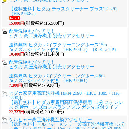
【送料無料】ヒダカ テラスクリーナー プラスTC320
（HKP-0082）
(消費税込:16,500円)
15,000円
配管洗浄もバッチリ！
ヒダカ 高圧洗浄機用 別売りアクセサリー
送料無料 ヒダカ パイプクリーニングホース15m
※ノズルジョイント付き （HKP-0012）（81K124JP）
(消費税込:11,440円)
10,400円
配管洗浄もバッチリ！
ヒダカ 高圧洗浄機用 別売りアクセサリー
送料無料 ヒダカ パイプクリーニングホース8m
※ノズルジョイント付き （HKP-0081）
(消費税込:7,920円)
7,200円
ヒダカ家庭用高圧洗浄機 HKN-2090・HKU-1885・HK-
1890用
【送料無料】ヒダカ家庭用高圧洗浄機用 1.2分 ステンレ
ス 洗管ホース 10m スズランノズル ガン先取付タイプ
(消費税込:25,000円)
22,727円
ケルヒャー高圧洗浄機互換アクセサリー
【送料無料】ケルヒャーKシリーズ高圧洗浄機互換 1.2分
ステンレス 洗管ホース 10m スズランノズル ガン先取付