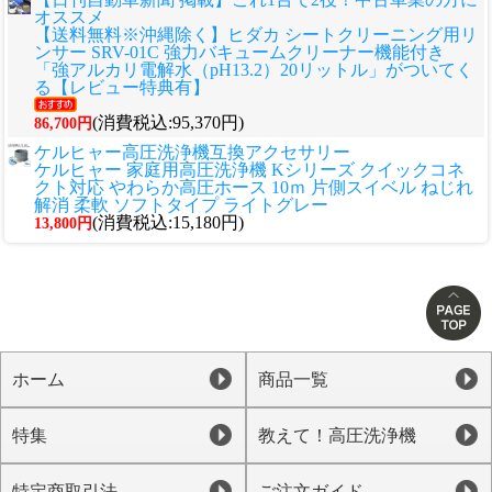
オススメ
【送料無料※沖縄除く】ヒダカ シートクリーニング用リ
ンサー SRV-01C 強力バキュームクリーナー機能付き
「強アルカリ電解水（pH13.2）20リットル」がついてく
る【レビュー特典有】
(消費税込:95,370円)
86,700円
ケルヒャー高圧洗浄機互換アクセサリー
ケルヒャー 家庭用高圧洗浄機 Kシリーズ クイックコネ
クト対応 やわらか高圧ホース 10ｍ 片側スイベル ねじれ
解消 柔軟 ソフトタイプ ライトグレー
(消費税込:15,180円)
13,800円
ホーム
商品一覧
特集
教えて！高圧洗浄機
特定商取引法
ご注文ガイド