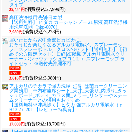
タイプ
(消費税込:27,999円)
25,454円
高圧洗浄機用洗剤/日本製
【送料無料】 ヒダカ カーシャンプー 2L原液 高圧洗浄機
用洗車洗剤（hkp-0070）
(消費税込:3,278円)
2,980円
届いた日から家中全部ピカピカに。
おそうじが楽しくなるアルカリ電解水、スプレーモッ
プ、スプレーボトル、クロスのセット
【送料無料】【初
めての方限定セット】日経MJ掲載 アルカリ電解水クリ
ーナー パシャウォッシュプロ１L ＋ スプレーモップ ラ
イトセット ※送付先沖縄不可
(消費税込:3,980円)
3,618円
アルカリのチカラで強力洗浄_消臭_除菌カークリーニン
グ業務用 車内布座席シート_天井_天張り_内張り_ダッ
シュボード_ボディ_ガラス面_ミラー_リンサーやスチー
ムクリーナーとの併用もおすすめ
【送料無料※沖縄除く】ヒダカ 強アルカリ電解水（ｐ
H13.2）20L 【レビュー特典有】
(消費税込:18,700円)
17,000円
【日刊自動車新聞 掲載】これ1台で2役！中古車業の方に