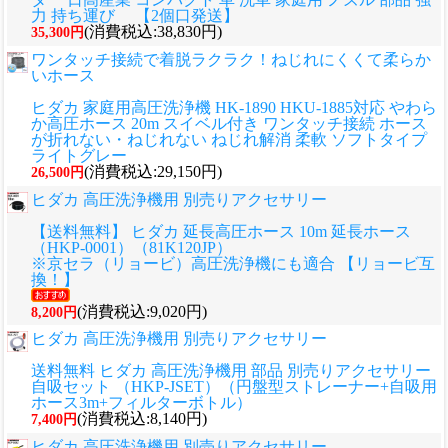
力 持ち運び 【2個口発送】
(消費税込:38,830円)
35,300円
ワンタッチ接続で着脱ラクラク！ねじれにくくて柔らか
いホース
ヒダカ 家庭用高圧洗浄機 HK-1890 HKU-1885対応 やわら
か高圧ホース 20m スイベル付き ワンタッチ接続 ホース
が折れない・ねじれない ねじれ解消 柔軟 ソフトタイプ
ライトグレー
(消費税込:29,150円)
26,500円
ヒダカ 高圧洗浄機用 別売りアクセサリー
【送料無料】 ヒダカ 延長高圧ホース 10m 延長ホース
（HKP-0001）（81K120JP）
※京セラ（リョービ）高圧洗浄機にも適合 【リョービ互
換！】
(消費税込:9,020円)
8,200円
ヒダカ 高圧洗浄機用 別売りアクセサリー
送料無料 ヒダカ 高圧洗浄機用 部品 別売りアクセサリー
自吸セット （HKP-JSET）（円盤型ストレーナー+自吸用
ホース3m+フィルターボトル）
(消費税込:8,140円)
7,400円
ヒダカ 高圧洗浄機用 別売りアクセサリー