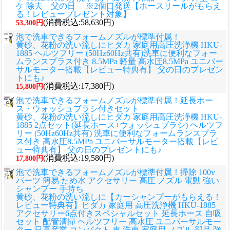
ケ 除去 父の日 ※2個口発送【ホースリールがもらえ
る！レビュープレゼント対象】
(消費税込:58,630円)
53,300円
泡で洗車できるフォームノズルが標準付属！
黄砂、花粉の洗い流しに
ヒダカ 家庭用高圧洗浄機 HKU-
1885 ヘルツフリー (50Hz60Hz共有)洗車に便利なフォー
ムランスプラス付き 8.5MPa 軽量 高水圧8.5MPa ユニバー
サルモーター搭載【レビュー特典有】 父の日のプレゼン
トにも♪
(消費税込:17,380円)
15,800円
泡で洗車できるフォームノズルが標準付属！延長ホー
ス・ウォッシュブラシ付きセット
黄砂、花粉の洗い流しに
ヒダカ 家庭用高圧洗浄機 HKU-
1885 2点セット(延長ホース+ウォッシュブラシ) ヘルツフ
リー (50Hz60Hz共有) 洗車に便利なフォームランスプラ
ス付き 高水圧8.5MPa ユニバーサルモーター搭載【レビ
ュー特典有】 父の日のプレゼントにも♪
(消費税込:19,580円)
17,800円
泡で洗車できるフォームノズルが標準付属！掃除 100v
パーツ 簡易 ため水 アクセサリー 高圧 ノズル 電動 強い
シャンプー 手持ち
黄砂、花粉の洗い流しに
【カーシャンプーがもらえる！
レビュー特典有】ヒダカ 家庭用 高圧洗浄機 HKU-1885
アクセサリー6点付きスペシャルセット 延長ホース 自吸
セット 配管清掃 ヘルツフリー 高水圧 ユニバーサルモー
ター 日高産業 コンパクト 車 洗車 家庭用 ノズル 部品 強