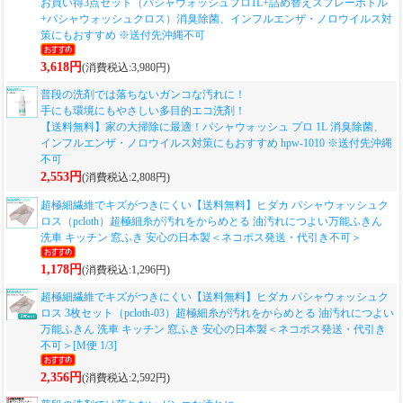
お買い得3点セット（パシャウォッシュプロ1L+詰め替えスプレーボトル
+パシャウォッシュクロス）消臭除菌、インフルエンザ・ノロウイルス対
策にもおすすめ ※送付先沖縄不可
3,618円
(消費税込:3,980円)
普段の洗剤では落ちないガンコな汚れに！
手にも環境にもやさしい多目的エコ洗剤！
【送料無料】家の大掃除に最適！パシャウォッシュ プロ 1L 消臭除菌、
インフルエンザ・ノロウイルス対策にもおすすめ hpw-1010 ※送付先沖縄
不可
2,553円
(消費税込:2,808円)
超極細繊維でキズがつきにくい
【送料無料】ヒダカ パシャウォッシュク
ロス（pcloth）超極細糸が汚れをからめとる 油汚れにつよい万能ふきん
洗車 キッチン 窓ふき 安心の日本製＜ネコポス発送・代引き不可＞
1,178円
(消費税込:1,296円)
超極細繊維でキズがつきにくい
【送料無料】ヒダカ パシャウォッシュク
ロス 3枚セット（pcloth-03）超極細糸が汚れをからめとる 油汚れにつよい
万能ふきん 洗車 キッチン 窓ふき 安心の日本製＜ネコポス発送・代引き
不可＞[M便 1/3]
2,356円
(消費税込:2,592円)