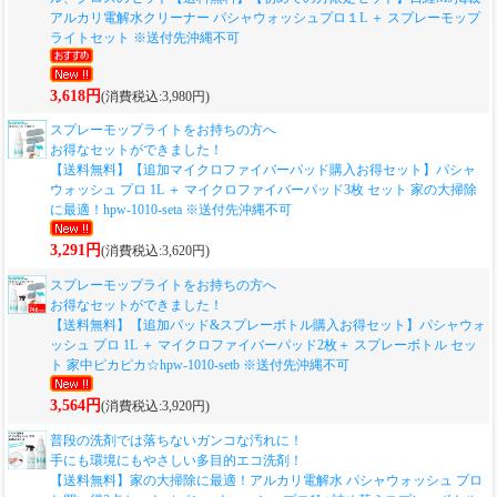
アルカリ電解水クリーナー パシャウォッシュプロ１L ＋ スプレーモップ
ライトセット ※送付先沖縄不可
3,618円
(消費税込:3,980円)
スプレーモップライトをお持ちの方へ
お得なセットができました！
【送料無料】【追加マイクロファイバーパッド購入お得セット】パシャ
ウォッシュ プロ 1L ＋ マイクロファイバーパッド3枚 セット 家の大掃除
に最適！hpw-1010-seta ※送付先沖縄不可
3,291円
(消費税込:3,620円)
スプレーモップライトをお持ちの方へ
お得なセットができました！
【送料無料】【追加パッド&スプレーボトル購入お得セット】パシャウォ
ッシュ プロ 1L ＋ マイクロファイバーパッド2枚＋ スプレーボトル セッ
ト 家中ピカピカ☆hpw-1010-setb ※送付先沖縄不可
3,564円
(消費税込:3,920円)
普段の洗剤では落ちないガンコな汚れに！
手にも環境にもやさしい多目的エコ洗剤！
【送料無料】家の大掃除に最適！アルカリ電解水 パシャウォッシュ プロ