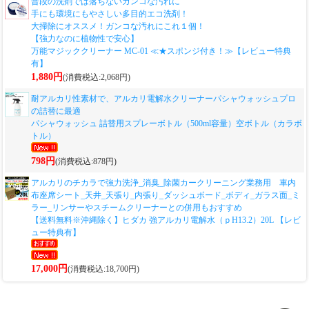
普段の洗剤では落ちないガンコな汚れに
手にも環境にもやさしい多目的エコ洗剤！
大掃除にオススメ！ガンコな汚れにこれ１個！
【強力なのに植物性で安心】
万能マジッククリーナー MC-01 ≪★スポンジ付き！≫【レビュー特典
有】
1,880円
(消費税込:2,068円)
耐アルカリ性素材で、アルカリ電解水クリーナーパシャウォッシュプロ
の詰替に最適
パシャウォッシュ 詰替用スプレーボトル（500ml容量）空ボトル（カラボ
トル）
798円
(消費税込:878円)
アルカリのチカラで強力洗浄_消臭_除菌カークリーニング業務用 車内
布座席シート_天井_天張り_内張り_ダッシュボード_ボディ_ガラス面_ミ
ラー_リンサーやスチームクリーナーとの併用もおすすめ
【送料無料※沖縄除く】ヒダカ 強アルカリ電解水（ｐH13.2）20L 【レビ
ュー特典有】
17,000円
(消費税込:18,700円)