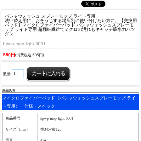
パシャウォッシュ スプレーモップ ライト専用
洗い替え用に。おそうじする場所別に使い分けたい方に。
【交換用
パッド】マイクロファイバーパッド パシャウォッシュスプレーモ
ップ ライト専用 超極細繊維でミクロの汚れもキャッチ吸水力バツ
グン
hpwp-mop-light-0001
550円
(消費税込:605円)
数量
商品説明
マイクロファイバーパッド（パシャウォッシュスプレーモップ ライ
ト専用） 仕様・スペック
商品番号
hpwp-mop-light-0001
サイズ（mm）
横345×縦125
重量
41g