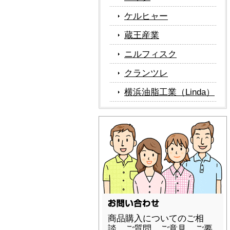
ケルヒャー
蔵王産業
ニルフィスク
クランツレ
横浜油脂工業（Linda）
商品購入についてのご相
談、ご質問、ご意見、ご要