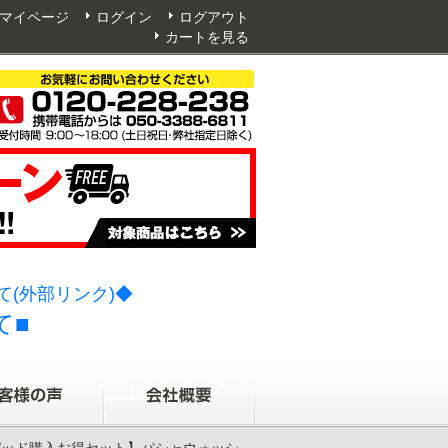
マイページ
ログイン
ログアウト
カートを見る
(外部リンク)◆
て■