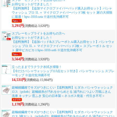
お得なセットができました！
【送料無料】【追加マイクロファイバーパッド購入お得セット】パシャ
ウォッシュ プロ 1L ＋ マイクロファイバーパッド3枚 セット 家の大掃除
に最適！hpw-1010-seta ※送付先沖縄不可
3,291円
(消費税込:3,620円)
スプレーモップライトをお持ちの方へ
お得なセットができました！
【送料無料】【追加パッド&スプレーボトル購入お得セット】パシャウォ
ッシュ プロ 1L ＋ マイクロファイバーパッド2枚＋ スプレーボトル セッ
ト 家中ピカピカ☆hpw-1010-setb ※送付先沖縄不可
3,564円
(消費税込:3,920円)
立ったままでラクラク水拭き掃除！
【今だけパシャウォッシュプロ3点セット付き】パシャウォッシュ スプレ
ーモップ ※送付先沖縄不可
14,531円
(消費税込:15,984円)
超極細繊維でキズがつきにくい
【送料無料】ヒダカ パシャウォッシュク
ロス（pcloth）超極細糸が汚れをからめとる 油汚れにつよい万能ふきん
洗車 キッチン 窓ふき 安心の日本製＜ネコポス発送・代引き不可＞
1,178円
(消費税込:1,296円)
超極細繊維でキズがつきにくい
【送料無料】ヒダカ パシャウォッシュク
ロス 3枚セット（pcloth-03）超極細糸が汚れをからめとる 油汚れにつよい