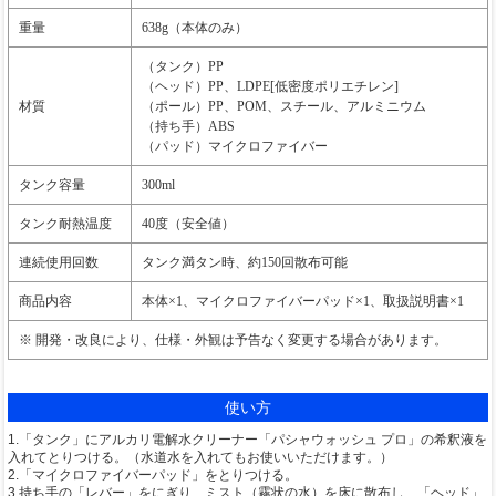
重量
638g（本体のみ）
（タンク）PP
（ヘッド）PP、LDPE[低密度ポリエチレン]
材質
（ポール）PP、POM、スチール、アルミニウム
（持ち手）ABS
（パッド）マイクロファイバー
タンク容量
300ml
タンク耐熱温度
40度（安全値）
連続使用回数
タンク満タン時、約150回散布可能
商品内容
本体×1、マイクロファイバーパッド×1、取扱説明書×1
※ 開発・改良により、仕様・外観は予告なく変更する場合があります。
使い方
1.「タンク」にアルカリ電解水クリーナー「パシャウォッシュ プロ」の希釈液を
入れてとりつける。（水道水を入れてもお使いいただけます。）
2.「マイクロファイバーパッド」をとりつける。
3.持ち手の「レバー」をにぎり、ミスト（霧状の水）を床に散布し、「ヘッド」