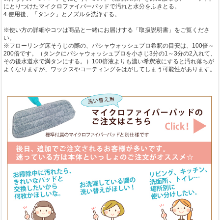
にとりつけたマイクロファイバーパッドで汚れと水分をふきとる。
4.使用後、「タンク」とノズルを洗浄する。
※使い方の詳細やコツは商品と一緒にお届けする「取扱説明書」をご覧くださ
い。
※フローリング床そうじの際の、パシャウォッシュプロ希釈の目安は、100倍～
200倍です。（タンクにパシャウォッシュプロを小さじ3分の1～3分の2入れて、
その後水道水で満タンにする。）100倍液よりも濃い希釈液にすると汚れ落ちが
よくなりますが、ワックスやコーティングをはがしてしまう可能性があります。