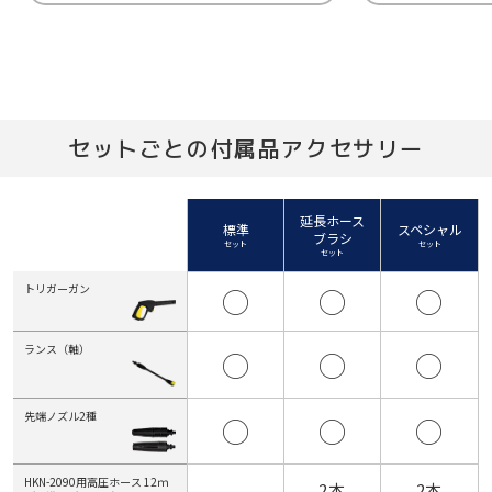
セットごとの付属品アクセサリー
延長ホース
標準
スペシャル
ブラシ
セット
セット
セット
トリガーガン
◯
◯
◯
ランス（軸）
◯
◯
◯
先端ノズル2種
◯
◯
◯
HKN-2090用高圧ホース 12ｍ
2本
2本