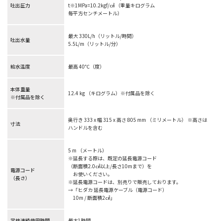
吐出圧力
t※1MPa=10.2kgf/㎠ （重量キログラム
毎平方センチメートル）
最大 330L/h（リットル/時間）
吐出水量
5.5L/m（リットル/分）
給水温度
最高 40℃（度）
本体重量
12.4 kg （キログラム）※付属品を除く
※付属品を除く
奥行き 333 x 幅 315 x 高さ 805 mm （ミリメートル） ※高さは
寸法
ハンドルを含む
5 m （メートル）
※延長する際は、既定の延長電源コード
（断面積2.0㎠以上/長さ10mまで）を
電源コード
お使いください。
（長さ）
※延長電源コードは、別売りで販売しております。
→「ヒダカ 延長電源ケーブル（電源コード）
10m / 断面積2㎠」
定格連続使用時間
最大1時間