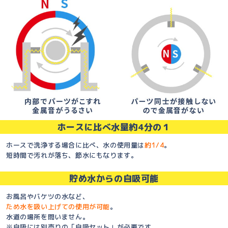
ホースに比べ水量約4分の１
ホースで洗浄する場合に比べ、水の使用量は
約1/4
。
短時間で汚れが落ち、節水にもなります。
貯め水からの自吸可能
お風呂やバケツの水など、
ため水を吸い上げての使用が可能
。
水道の場所を問いません。
※自吸には別売りの「自吸セット」が必要です。