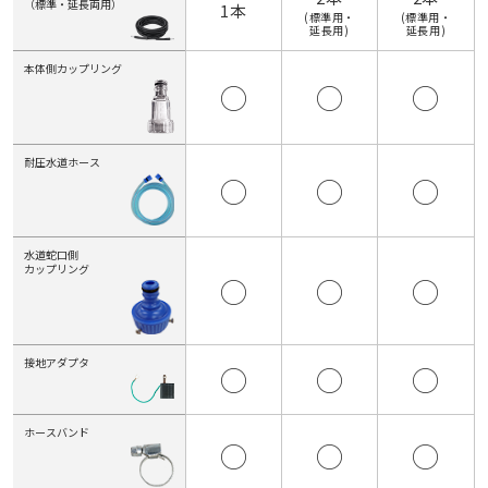
（標準・延長両用）
1本
(標準用・
(標準用・
延長用)
延長用)
本体側カップリング
◯
◯
◯
耐圧水道ホース
◯
◯
◯
水道蛇口側
カップリング
◯
◯
◯
接地アダプタ
◯
◯
◯
ホースバンド
◯
◯
◯