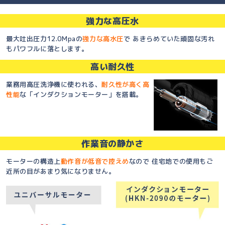
強力な高圧水
最大吐出圧力12.0Mpaの
強力な高水圧
で あきらめていた頑固な汚れ
もパワフルに落とします。
高い耐久性
業務用高圧洗浄機に使われる、
耐久性が高く高
性能
な「インダクションモーター」を搭載。
作業音の静かさ
モーターの構造上
動作音が低音で控えめ
なので 住宅地での使用もご
近所の目があまり気になりません。