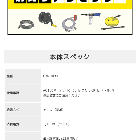
本体スペック
機種
HKN-2090
AC 100 V （ボルト） 50Hz または 60 Hz （ヘルツ）
使用電源
※周波数にご注意ください
絶縁方式
アース （接地）
消費電力
1,300 W （ワット）
最大許容圧力 12.0 MPa /