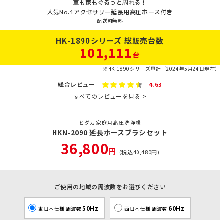
車も家もぐるっと周れる！
人気No.1アクセサリー延長用高圧ホース付き
配送料無料
HK-1890シリーズ 総販売台数
101,111
台
※HK-1890シリーズ塁計（2024年5月24日現在）
総合レビュー
4.63
すべてのレビューを見る >
ヒダカ家庭用高圧洗浄機
HKN-2090 延長ホースブラシセット
36,800
円
(税込
40,480
円)
ご使用の地域の周波数をお選びください
50Hz
60Hz
東日本仕様 周波数
西日本仕様 周波数